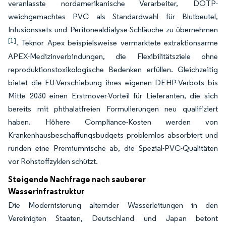
veranlasste nordamerikanische Verarbeiter, DOTP-
weichgemachtes PVC als Standardwahl für Blutbeutel,
Infusionssets und Peritonealdialyse-Schläuche zu übernehmen
[1]
. Teknor Apex beispielsweise vermarktete extraktionsarme
APEX-Medizinverbindungen, die Flexibilitätsziele ohne
reproduktionstoxikologische Bedenken erfüllen. Gleichzeitig
bietet die EU-Verschiebung ihres eigenen DEHP-Verbots bis
Mitte 2030 einen Erstmover-Vorteil für Lieferanten, die sich
bereits mit phthalatfreien Formulierungen neu qualifiziert
haben. Höhere Compliance-Kosten werden von
Krankenhausbeschaffungsbudgets problemlos absorbiert und
runden eine Premiumnische ab, die Spezial-PVC-Qualitäten
vor Rohstoffzyklen schützt.
Steigende Nachfrage nach sauberer
Wasserinfrastruktur
Die Modernisierung alternder Wasserleitungen in den
Vereinigten Staaten, Deutschland und Japan betont