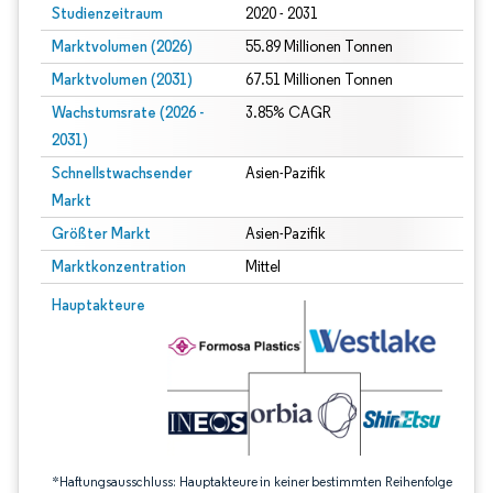
Studienzeitraum
2020 - 2031
Marktvolumen (2026)
55.89 Millionen Tonnen
Marktvolumen (2031)
67.51 Millionen Tonnen
Wachstumsrate (2026 -
3.85% CAGR
2031)
Schnellstwachsender
Asien-Pazifik
Markt
Größter Markt
Asien-Pazifik
Marktkonzentration
Mittel
Bild © Mordor Intelligence. Wiederverwendung erfordert Namensnennung gem
Hauptakteure
*Haftungsausschluss: Hauptakteure in keiner bestimmten Reihenfolge