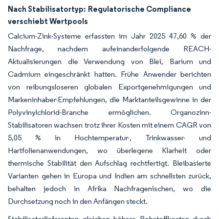
Nach Stabilisatortyp:
Regulatorische Compliance
verschiebt Wertpools
Calcium-Zink-Systeme erfassten im Jahr 2025 47,60 % der
Nachfrage, nachdem aufeinanderfolgende REACH-
Aktualisierungen die Verwendung von Blei, Barium und
Cadmium eingeschränkt hatten. Frühe Anwender berichten
von reibungsloseren globalen Exportgenehmigungen und
Markeninhaber-Empfehlungen, die Marktanteilsgewinne in der
Polyvinylchlorid-Branche ermöglichen. Organozinn-
Stabilisatoren wachsen trotz ihrer Kosten mit einem CAGR von
5,05 % in Hochtemperatur-, Trinkwasser- und
Hartfolienanwendungen, wo überlegene Klarheit oder
thermische Stabilität den Aufschlag rechtfertigt. Bleibasierte
Varianten gehen in Europa und Indien am schnellsten zurück,
behalten jedoch in Afrika Nachfragenischen, wo die
Durchsetzung noch in den Anfängen steckt.
Stabilisatorlieferanten gleichen höhere Rohstoffkosten durch