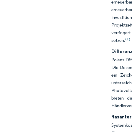
erneuerba
erneuerba
Investiti
Projektze
verringer
(1)
setzen.
Differen
Polens Di
Die Dezemb
ein Zeich
unterzei
Photovolt
bieten di
Händlerver
Rasanter
Systemkos