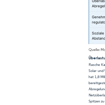
Überlas
Abregel
Genehm
regulat
Soziale
Abstand
Quelle: Mo
Überlast
Rasche Ka
Solar- und
hat 1,8 Mi
bereitges
Abregelun
Netzüberla
Spitzen zu