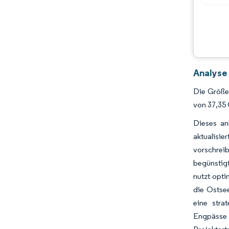
Analyse
Die Größe
von 37,35
Dieses an
aktualisie
vorschreib
begünstig
nutzt opt
die Ostse
eine stra
Engpässe 