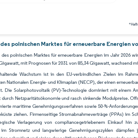
*Haft
 des polnischen Marktes für erneuerbare Energien vo
 des polnischen Marktes für erneuerbare Energien im Jahr 2026 w
 Gigawatt, mit Prognosen für 2031 von 85,34 Gigawatt, wachsend m
haltende Wachstum ist in den EU-verbindlichen Zielen im Rahmen d
rten Nationalen Energie- und Klimaplan (NECP), der einen erneuerba
t. Die Solarphotovoltaik (PV)-Technologie dominiert mit einem Ant
t durch Netzparitätsökonomie und rasch sinkende Modulpreise. Off
imierte maritime Genehmigungsverfahren sowie 50-%-Anforderungen 
eküste ziehen. Firmenseitige Stromabnahmeverträge (PPAs) im Sch
tegische Verlagerung von compliancegetriebenem Einkauf hin zu 
im Stromnetz und langwierige Genehmigungszyklen dämpfen je