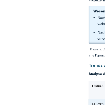
Projektert
Wesent
Nach
währ
Nach
erne
Hinweis: 
Intelligen
Trends 
Analyse 
TREIBER
EU-2030