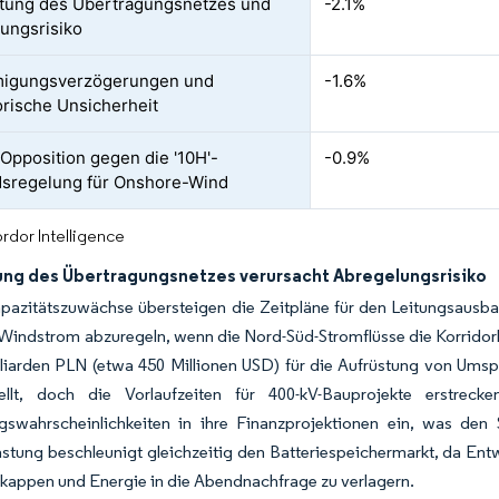
tung des Übertragungsnetzes und
-2.1%
ungsrisiko
igungsverzögerungen und
-1.6%
orische Unsicherheit
 Opposition gegen die '10H'-
-0.9%
sregelung für Onshore-Wind
rdor Intelligence
ung des Übertragungsnetzes verursacht Abregelungsrisiko
pazitätszuwächse übersteigen die Zeitpläne für den Leitungsausb
 Windstrom abzuregeln, wenn die Nord-Süd-Stromflüsse die Korridor
lliarden PLN (etwa 450 Millionen USD) für die Aufrüstung von Ums
tellt, doch die Vorlaufzeiten für 400-kV-Bauprojekte erstre
gswahrscheinlichkeiten in ihre Finanzprojektionen ein, was den
stung beschleunigt gleichzeitig den Batteriespeichermarkt, da Entw
 kappen und Energie in die Abendnachfrage zu verlagern.