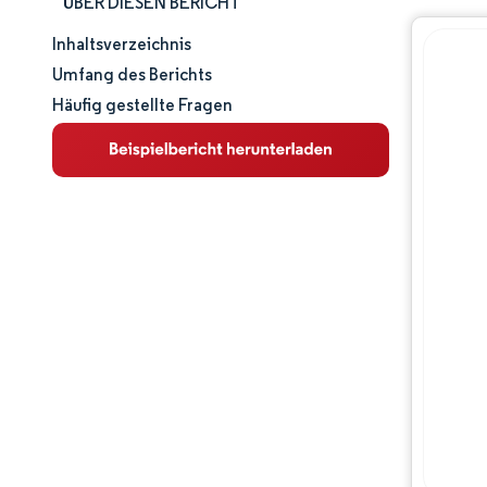
ÜBER DIESEN BERICHT
Inhaltsverzeichnis
Marktgröße und -anteil
Umfang des Berichts
Häufig gestellte Fragen
Marktanalyse
Trends und Einblicke
Segmentanalyse
Geografische Analyse
Wettbewerbslandschaft
Hauptakteure
Branchenentwicklungen