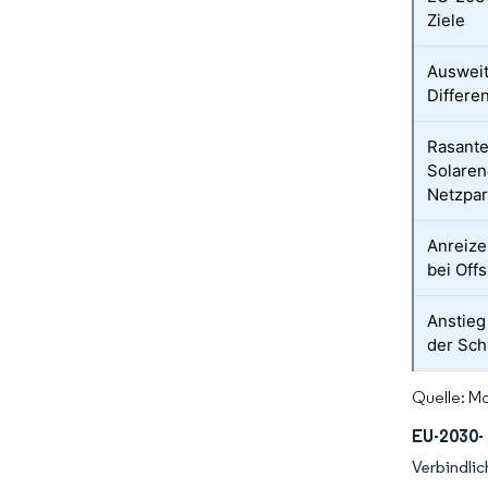
Ziele
Auswei
Differe
Rasante
Solaren
Netzpar
Anreize
bei Off
Anstieg
der Sch
Quelle: Mo
EU-2030- 
Verbindli