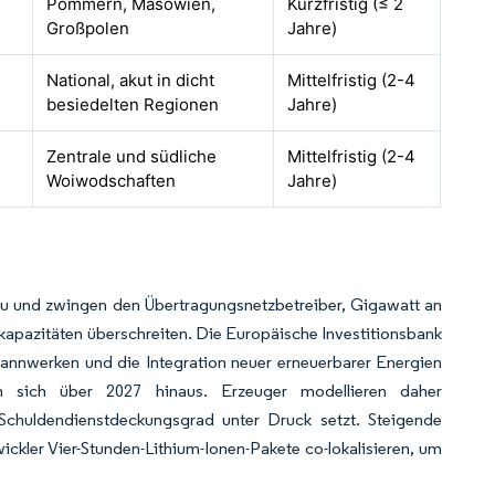
Pommern, Masowien,
Kurzfristig (≤ 2
Großpolen
Jahre)
National, akut in dicht
Mittelfristig (2-4
besiedelten Regionen
Jahre)
Zentrale und südliche
Mittelfristig (2-4
Woiwodschaften
Jahre)
au und zwingen den Übertragungsnetzbetreiber, Gigawatt an
kapazitäten überschreiten. Die Europäische Investitionsbank
pannwerken und die Integration neuer erneuerbarer Energien
cken sich über 2027 hinaus. Erzeuger modellieren daher
 Schuldendienstdeckungsgrad unter Druck setzt. Steigende
ickler Vier-Stunden-Lithium-Ionen-Pakete co-lokalisieren, um