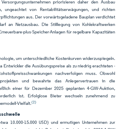
 Versorgungsunternehmen priorisieren daher den Ausbau
, ungeachtet von Rentabilitätserwägungen, und richten
rpflichtungen aus. Der vorwärtsgeladene Bauplan verdichtet
darf an Netzausbau. Die Stilllegung von Kohlekraftwerken
rneuerbare-plus-Speicher-Anlagen für regelbare Kapazitäten
ologie, um unterschiedliche Kostenkurven widerzuspiegeln.
 Entwickler die Ausübungspreise als zu niedrig erachteten -
Rohstoffpreisschwankungen nachverfolgen muss. Obwohl
projekten und bewahrte das Anlegervertrauen in die
hließlich einer für Dezember 2025 geplanten 4-GW-Auktion,
forderlich ist. Erfolglose Bieter wechseln zunehmend zu
(2)
modell-Vielfalt.
sschwelle
etwa 10.000-15.000 USD) und ermutigen Unternehmen zur