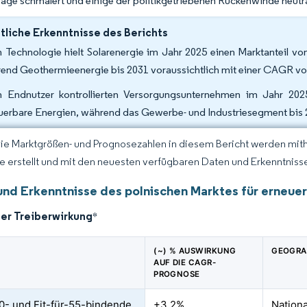
räge schmälert und einige der politikgetriebenen Rückenwinde neutral
liche Erkenntnisse des Berichts
 Technologie hielt Solarenergie im Jahr 2025 einen Marktanteil vo
end Geothermieenergie bis 2031 voraussichtlich mit einer CAGR vo
 Endnutzer kontrollierten Versorgungsunternehmen im Jahr 202
uerbare Energien, während das Gewerbe- und Industriesegment bis 2
Die Marktgrößen- und Prognosezahlen in diesem Bericht werden mit
ce erstellt und mit den neuesten verfügbaren Daten und Erkenntnissen
und Erkenntnisse des polnischen Marktes für erneue
der Treiberwirkung
*
(~) % AUSWIRKUNG
GEOGRA
AUF DIE CAGR-
PROGNOSE
- und Fit-für-55-bindende
+3.2%
Nation