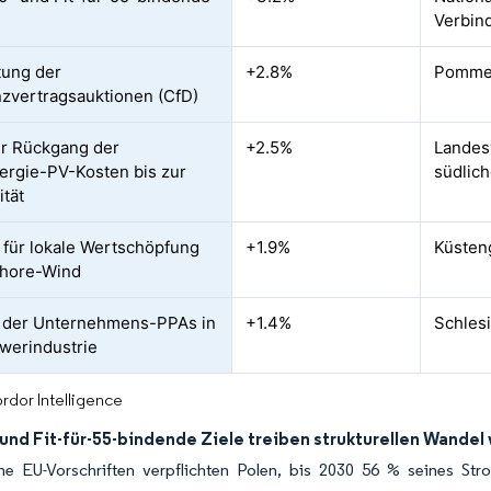
Verbin
tung der
+2.8%
Pommer
nzvertragsauktionen (CfD)
r Rückgang der
+2.5%
Landes
ergie-PV-Kosten bis zur
südlic
ität
 für lokale Wertschöpfung
+1.9%
Küsten
shore-Wind
 der Unternehmens-PPAs in
+1.4%
Schles
werindustrie
rdor Intelligence
und Fit-für-55-bindende Ziele treiben strukturellen Wandel
che EU-Vorschriften verpflichten Polen, bis 2030 56 % seines St