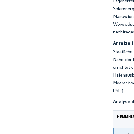
Eigenerzeu
Solarener
Masowien
Woiwodsc
nachfrages
Anreize 
Staatliche
Nähe der 
errichtet 
Hafenausb
Meeresbod
USD).
Analyse 
HEMMNI