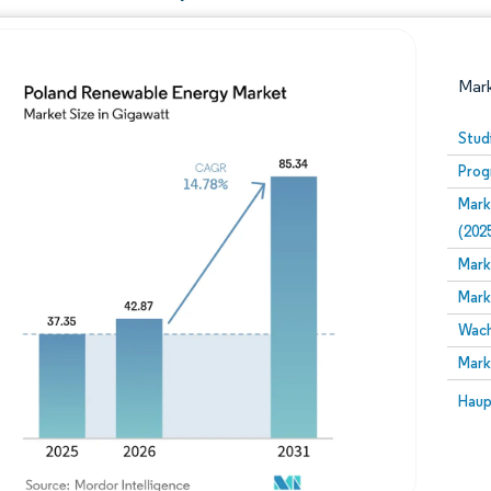
Mark
Stud
Prog
Mark
(202
Mark
Mark
Bild © Mordor Intelligence. Wiederverwendung erfor
Wach
Mark
Bild 
Haup