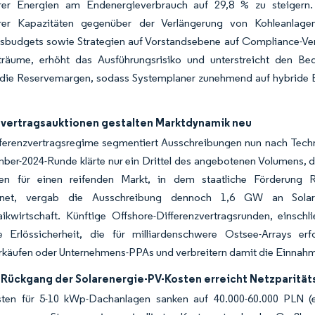
rer Energien am Endenergieverbrauch auf 29,8 % zu steigern.
rer Kapazitäten gegenüber der Verlängerung von Kohleanlagen
onsbudgets sowie Strategien auf Vorstandsebene auf Compliance-Ve
iträume, erhöht das Ausführungsrisiko und unterstreicht den Be
t die Reservemargen, sodass Systemplaner zunehmend auf hybride E
zvertragsauktionen gestalten Marktdynamik neu
fferenzvertragsregime segmentiert Ausschreibungen nun nach Techn
er-2024-Runde klärte nur ein Drittel des angebotenen Volumens, da
en für einen reifenden Markt, in dem staatliche Förderung 
chnet, vergab die Ausschreibung dennoch 1,6 GW an Solar
aikwirtschaft. Künftige Offshore-Differenzvertragsrunden, einsc
e Erlössicherheit, die für milliardenschwere Ostsee-Arrays er
käufen oder Unternehmens-PPAs und verbreitern damit die Einnahme
 Rückgang der Solarenergie-PV-Kosten erreicht Netzparität
ten für 5-10 kWp-Dachanlagen sanken auf 40.000-60.000 PLN (