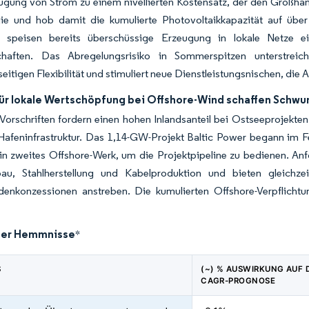
gung von Strom zu einem nivellierten Kostensatz, der den Großhand
gie und hob damit die kumulierte Photovoltaikkapazität auf ü
 speisen bereits überschüssige Erzeugung in lokale Netze e
haften. Das Abregelungsrisiko in Sommerspitzen unterstreic
eitigen Flexibilität und stimuliert neue Dienstleistungsnischen, die
für lokale Wertschöpfung bei Offshore-Wind schaffen Schwun
 Vorschriften fordern einen hohen Inlandsanteil bei Ostseeprojekte
Hafeninfrastruktur. Das 1,14-GW-Projekt Baltic Power begann im F
ein zweites Offshore-Werk, um die Projektpipeline zu bedienen. An
au, Stahlherstellung und Kabelproduktion und bieten gleichze
enkonzessionen anstreben. Die kumulierten Offshore-Verpflichtun
der Hemmnisse
*
S
(~) % AUSWIRKUNG AUF D
CAGR-PROGNOSE