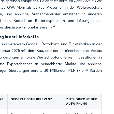
elspreisen entspricht. Polen installierte im Jahr 2024 4 GW
ber 15 GW. Mehr als 11.700 Prosumer in der Woiwodschaft
in, und ähnliche Aufnahmemuster entstehen in anderen
ht den Bedarf an Batteriespeichern und Lösungen zur
(3)
 Ausgleichswert monetarisieren.
g in der Lieferkette
n und verankern Gondel-, Rotorblatt- und Turmfabriken in der
ebruar 2025 mit dem Bau, und der Turbinenhersteller Vestas
forderungen an lokale Wertschöpfung lenken Investitionen in
itig Exportchancen in benachbarte Märkte, die ähnliche
gen übersteigen bereits 30 Milliarden PLN (7,5 Milliarden
IE
GEOGRAFISCHE RELEVANZ
ZEITHORIZONT DER
AUSWIRKUNG