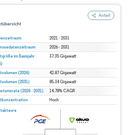
Anteil
tübersicht
ienzeitraum
2021 - 2031
nosedatenzeitraum
2026 - 2031
tgröße im Basisjahr
37.35 Gigawatt
5)
tvolumen (2026)
42.87 Gigawatt
tvolumen (2031)
85.34 Gigawatt
dert Namensnennung gemäß CC BY 4.0.
stumsrate (2026 - 2031)
14.78% CAGR
tkonzentration
Hoch
© Mordor Intelligence. Wiederverwendung erfordert Namensnennung gemäß CC BY 4.0.
takteure