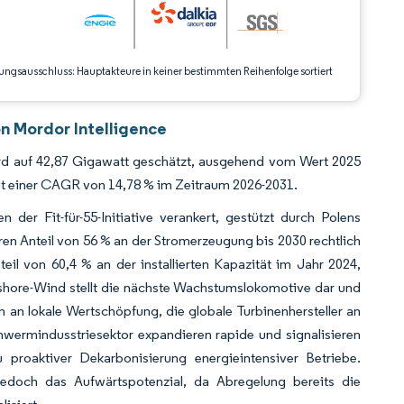
ungsausschluss: Hauptakteure in keiner bestimmten Reihenfolge sortiert
n Mordor Intelligence
ird auf 42,87 Gigawatt geschätzt, ausgehend vom Wert 2025
it einer CAGR von 14,78 % im Zeitraum 2026-2031.
er Fit-für-55-Initiative verankert, gestützt durch Polens
ren Anteil von 56 % an der Stromerzeugung bis 2030 rechtlich
eil von 60,4 % an der installierten Kapazität im Jahr 2024,
shore-Wind stellt die nächste Wachstumslokomotive dar und
an lokale Wertschöpfung, die globale Turbinenhersteller an
wermindusstriesektor expandieren rapide und signalisieren
proaktiver Dekarbonisierung energieintensiver Betriebe.
doch das Aufwärtspotenzial, da Abregelung bereits die