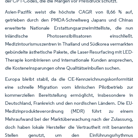
der CPT-Codes, die die Margen vor Preisdruck schützt.
Asien-Pazifik weist die höchste CAGR von 8,66 % auf,
getrieben durch den PMDA-Schnellweg Japans und Chinas
erweiterte Nationale Erstattungsarzneimittelliste, die nun
inländische Photosensibilisatoren einschließt.
Medizintourismuszentren in Thailand und Südkorea vermarkten
gebündelte ästhetische Pakete, die Laser-Resurfacing mit LED-
Therapie kombinieren und internationale Kunden ansprechen,
die Kosteneinsparungen ohne Qualitätseinbußen suchen.
Europa bleibt stabil, da die CE-Kennzeichnungskonformität
eine schnelle Migration vom klinischen Pilotbetrieb zur
kommerziellen Bereitstellung ermöglicht, insbesondere in
Deutschland, Frankreich und den nordischen Ländern. Die EU-
Medizinprodukteverordnung (MDR) führt zu einem
Mehraufwand bei der Marktüberwachung nach der Zulassung,
doch haben lokale Hersteller die Vertrautheit mit benannten
Stellen genutzt, um den Einführungsrhythmus