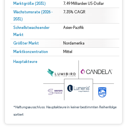
Marktgröße (2031)
7.49 Milliarden US-Dollar
Wachstumsrate (2026 -
7.35% CAGR
2031)
Schnellstwachsender
Asien-Pazifik
Markt
Größter Markt
Nordamerika
Marktkonzentration
Mittel
Bild © Mordor Intelligence. Wiederverwendung erfordert Namensnennung gem
Hauptakteure
*Haftungsausschluss: Hauptakteure in keiner bestimmten Reihenfolge
sortiert