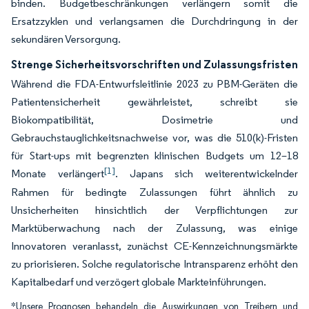
binden. Budgetbeschränkungen verlängern somit die
Ersatzzyklen und verlangsamen die Durchdringung in der
sekundären Versorgung.
Strenge Sicherheitsvorschriften und Zulassungsfristen
Während die FDA-Entwurfsleitlinie 2023 zu PBM-Geräten die
Patientensicherheit gewährleistet, schreibt sie
Biokompatibilität, Dosimetrie und
Gebrauchstauglichkeitsnachweise vor, was die 510(k)-Fristen
für Start-ups mit begrenzten klinischen Budgets um 12–18
[1]
Monate verlängert
. Japans sich weiterentwickelnder
Rahmen für bedingte Zulassungen führt ähnlich zu
Unsicherheiten hinsichtlich der Verpflichtungen zur
Marktüberwachung nach der Zulassung, was einige
Innovatoren veranlasst, zunächst CE-Kennzeichnungsmärkte
zu priorisieren. Solche regulatorische Intransparenz erhöht den
Kapitalbedarf und verzögert globale Markteinführungen.
*Unsere Prognosen behandeln die Auswirkungen von Treibern und