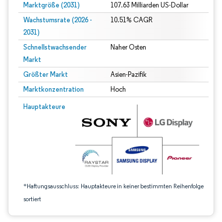
Marktgröße (2031)
107.63 Milliarden US-Dollar
Wachstumsrate (2026 -
10.51% CAGR
2031)
Schnellstwachsender
Naher Osten
Markt
Größter Markt
Asien-Pazifik
Marktkonzentration
Hoch
Bild © Mordor Intelligence. Wiederverwendung erfordert Namensnennung gem
Hauptakteure
*Haftungsausschluss: Hauptakteure in keiner bestimmten Reihenfolge
sortiert