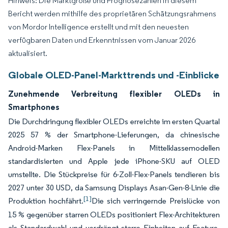
Hinweis: Die Marktgröße und Prognosezahlen in diesem
Bericht werden mithilfe des proprietären Schätzungsrahmens
von Mordor Intelligence erstellt und mit den neuesten
verfügbaren Daten und Erkenntnissen vom Januar 2026
aktualisiert.
Globale OLED-Panel-Markttrends und -Einblicke
Zunehmende Verbreitung flexibler OLEDs in
Smartphones
Die Durchdringung flexibler OLEDs erreichte im ersten Quartal
2025 57 % der Smartphone-Lieferungen, da chinesische
Android-Marken Flex-Panels in Mittelklassemodellen
standardisierten und Apple jede iPhone-SKU auf OLED
umstellte. Die Stückpreise für 6-Zoll-Flex-Panels tendieren bis
2027 unter 30 USD, da Samsung Displays Asan-Gen-8-Linie die
[1]
Produktion hochfährt.
Die sich verringernde Preislücke von
15 % gegenüber starren OLEDs positioniert Flex-Architekturen
als Standardwahl und verdrängt starre Einheiten auf Feature-