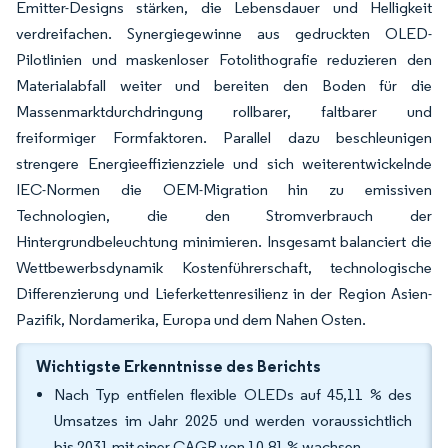
Emitter-Designs stärken, die Lebensdauer und Helligkeit
verdreifachen. Synergiegewinne aus gedruckten OLED-
Pilotlinien und maskenloser Fotolithografie reduzieren den
Materialabfall weiter und bereiten den Boden für die
Massenmarktdurchdringung rollbarer, faltbarer und
freiformiger Formfaktoren. Parallel dazu beschleunigen
strengere Energieeffizienzziele und sich weiterentwickelnde
IEC-Normen die OEM-Migration hin zu emissiven
Technologien, die den Stromverbrauch der
Hintergrundbeleuchtung minimieren. Insgesamt balanciert die
Wettbewerbsdynamik Kostenführerschaft, technologische
Differenzierung und Lieferkettenresilienz in der Region Asien-
Pazifik, Nordamerika, Europa und dem Nahen Osten.
Wichtigste Erkenntnisse des Berichts
Nach Typ entfielen flexible OLEDs auf 45,11 % des
Umsatzes im Jahr 2025 und werden voraussichtlich
bis 2031 mit einer CAGR von 10,81 % wachsen.