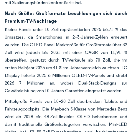
mit Skalierungshürden konfrontiert sind.
Nach Größe: Großformate beschleunigen sich durch
Premium-TV-Nachfrage
Kleine Panels unter 10 Zoll repräsentierten 2025 66,71 % des
Umsatzes, da Smartphones in 2–3-Jahres-Zyklen erneuert
wurden. Die OLED-Panel-Marktgröße für Großformate über 32
Zoll wird jedoch bis 2031 mit einer CAGR von 11,91 %
übertreffen, gestützt durch TV-Verkäufe ab 70 Zoll, die im
ersten Halbjahr 2025 um 41 % im Jahresvergleich wuchsen. LG
Display lieferte 2025 6 Millionen OLED-TV-Panels und strebt
2026 7 Millionen an, wobei Dual-Stack-Designs zur
Gewährleistung von 10-Jahres-Garantien eingesetzt werden.
Mittelgroße Panels von 10–20 Zoll überbrücken Tablets und
Fahrzeugcockpits. Die Maybach S-Klasse von Mercedes-Benz
wird ab 2028 ein 48-Zoll-flexibles OLED beherbergen und
damit traditionelle Größenkategorien verwischen. Mini-LED
bleibt bei 32–50-Zoll-Fernsehgeräten und hochluminanten