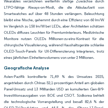
Wearables verzeichnen weiterhin stetige Zuwächse durch
LTPO-fähige Always-on-Modi, die die Akkulaufzeit von
Smartwatches auf über 48 Stunden verlängern. Beleuchtung
bleibt eine Nische, gehemmt durch eine Effizienz von 60 lm/W
im Vergleich zu 150 lm/W bei LEDs, aber Architekten schätzen
OLEDs diffuses Leuchten für Premiuminterieurs. Medizinische
Monitore nutzen OLEDs Millionen-zu-eins-Kontrast für die
chirurgische Visualisierung, während Haushaltsgeräte schlanke
OLED-Touch-Panels für UX-Differenzierung integrieren, trotz
eines jährlichen Einheitenvolumens von unter 2 Millionen.
Geografische Analyse
Asien-Pazifik kontrollierte 71,49 % des Umsatzes 2025,
angetrieben durch Chinas 52,1-prozentigen Anteil am globalen
Panel-Umsatz und 13 Milliarden USD an kumulierten Gen-8/9-
Investitionsausgaben von BOE und CSOT. Südkorea behielt
die technologische Vorrangstellung und besaß 82,6 % der
OLED-TV-Produktion und 64,5 % der iPhone-17-Panel-