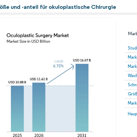
ße und -anteil für okuloplastische Chirurgie
Mark
Stud
Mark
Mark
Wach
Schn
Größ
Bild © Mordor Intelligence. Wiederverwendung erfor
Mark
Bild 
Haup