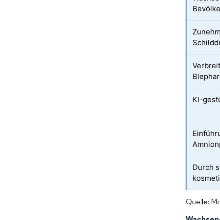
Bevölke
Zunehm
Schild
Verbrei
Blephar
KI-gest
Einführ
Amnion
Durch s
kosmeti
Quelle: Mo
Wachsend