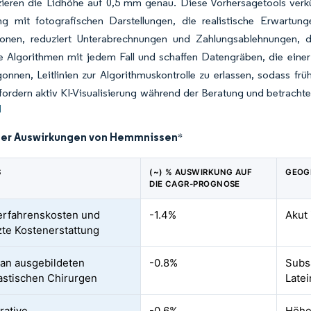
zieren die Lidhöhe auf 0,5 mm genau. Diese Vorhersagetools verk
ung mit fotografischen Darstellungen, die realistische Erwartun
onen, reduziert Unterabrechnungen und Zahlungsablehnungen, d
re Algorithmen mit jedem Fall und schaffen Datengräben, die ein
nnen, Leitlinien zur Algorithmuskontrolle zu erlassen, sodass fr
fordern aktiv KI-Visualisierung während der Beratung und betrachte
]
der Auswirkungen von Hemmnissen
*
S
(~) % AUSWIRKUNG AUF
GEOG
DIE CAGR-PROGNOSE
erfahrenskosten und
-1.4%
Akut
te Kostenerstattung
an ausgebildeten
-0.8%
Subsa
astischen Chirurgen
Late
rative
-0.6%
Höhe