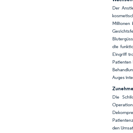
Der Ansti
kosmetisch
Millionen
Gesichtsfe
Blutergüs
die funkti
Eingriff 
Patienten
Behandlun
Auges inte
Zunehmen
Die Schil
Operation
Dekompres
Patientenz
den Umsatz