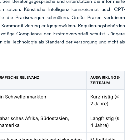
ürzen Beratungsgespräche und unterstützen die informierte
gen setzen. Künstliche Intelligenz kennzeichnet auch CPT-
ie die Praxismargen schmälern. Große Praxen verfeinern
er Kommodifizierung entgegenwirken. Regulierungsbehörden
ühzeitige Compliance den Erstmovervorteil schützt. Jüngere
n die Technologie als Standard der Versorgung und nicht als
RAFISCHE RELEVANZ
AUSWIRKUNGS-
ZEITRAUM
 in Schwellenmärkten
Kurzfristig (≤
2 Jahre)
harisches Afrika, Südostasien,
Langfristig (≥
inamerika
4 Jahre)
re Auswirkung in sich entwickelnden
Mittelfristig