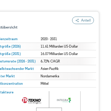
Anteil
tübersicht
ienzeitraum
2020 - 2031
tgröße (2026)
11.61 Milliarden US-Dollar
tgröße (2031)
16.07 Milliarden US-Dollar
stumsrate (2026 - 2031)
6.72% CAGR
ellstwachsender Markt
Asien-Pazifik
ter Markt
dert Namensnennung gemäß CC BY 4.0.
Nordamerika
tkonzentration
Mittel
© Mordor Intelligence. Wiederverwendung erfordert Namensnennung gemäß CC BY 4.0.
takteure