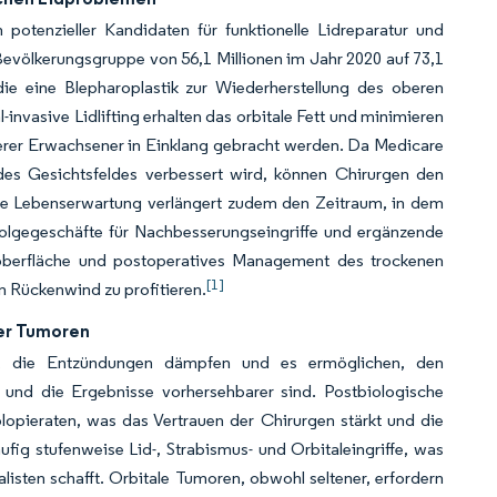
potenzieller Kandidaten für funktionelle Lidreparatur und
 Bevölkerungsgruppe von 56,1 Millionen im Jahr 2020 auf 73,1
ie eine Blepharoplastik zur Wiederherstellung des oberen
nvasive Lidlifting erhalten das orbitale Fett und minimieren
terer Erwachsener in Einklang gebracht werden. Da Medicare
t des Gesichtsfeldes verbessert wird, können Chirurgen den
gere Lebenserwartung verlängert zudem den Zeitraum, in dem
 Folgegeschäfte für Nachbesserungseingriffe und ergänzende
noberfläche und postoperatives Management des trockenen
[1]
n Rückenwind zu profitieren.
er Tumoren
ika, die Entzündungen dämpfen und es ermöglichen, den
und die Ergebnisse vorhersehbarer sind. Postbiologische
pieraten, was das Vertrauen der Chirurgen stärkt und die
fig stufenweise Lid-, Strabismus- und Orbitaleingriffe, was
ialisten schafft. Orbitale Tumoren, obwohl seltener, erfordern