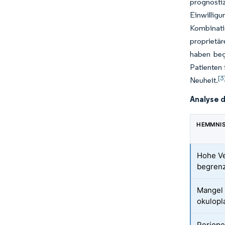
prognosti
Einwillig
Kombinati
proprietä
haben bego
Patienten 
[3
Neuheit.
Analyse 
HEMMNI
Hohe V
begrenz
Mangel 
okulopl
Periope