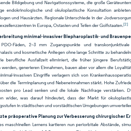
sende Bildgebung und Navigationssysteme, die große Geräteunterne
tige endokrinologische und okuloplastische Konsultation anbie
logen und Hausärzten. Regionale Unterschiede in der Jodversorgun
[2]
exzellenzzentren in Europa, Ostasien und Teilen der Golfstaaten.
erbreitung minimal-invasiver Blepharoplastik- und Brauenp
 PDO-Fäden, 2–3 mm Zugangspunkte und transkonjunktivale Fe
lasis und kosmetische Anliegen ohne lange Schnitte zu behandeln. 
e berufliche Ausfallzeit eliminiert, die früher jüngere Berufstät
 werden, generieren Einnahmen, bauen aber vor allem die Loyalitä
nimal-invasiven Eingriffe verlagern sich von Krankenhausoperation
über die Terminplanung und Nebeneinnahmen stärkt. Hohe Zufrieden
kosten pro Lead senken und die lokale Nachfrage verstärken. Di
en wider, was darauf hindeutet, dass der Markt für okuloplasti
gsstufen in städtischen und vorstädtischen Umgebungen umverteile
tzte präoperative Planung zur Verbesserung chirurgischer E
es maschinellen Lernens kartieren nun periorbitale Abstände, sim