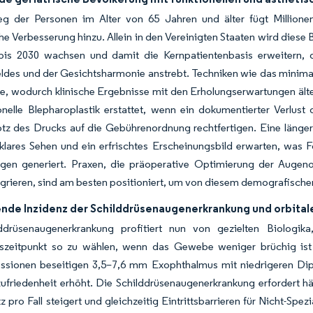
eg der Personen im Alter von 65 Jahren und älter fügt Millionen 
e Verbesserung hinzu. Allein in den Vereinigten Staaten wird diese
 bis 2030 wachsen und damit die Kernpatientenbasis erweitern, d
ldes und der Gesichtsharmonie anstrebt. Techniken wie das minimal-i
se, wodurch klinische Ergebnisse mit den Erholungserwartungen äl
onelle Blepharoplastik erstattet, wenn ein dokumentierter Verlus
trotz des Drucks auf die Gebührenordnung rechtfertigen. Eine län
 klares Sehen und ein erfrischtes Erscheinungsbild erwarten, was
gen generiert. Praxen, die präoperative Optimierung der Auge
grieren, sind am besten positioniert, um von diesem demografische
de Inzidenz der Schilddrüsenaugenerkrankung und orbital
ddrüsenaugenerkrankung profitiert nun von gezielten Biolog
szeitpunkt so zu wählen, wenn das Gewebe weniger brüchig ist 
sionen beseitigen 3,5–7,6 mm Exophthalmus mit niedrigeren Diplo
ufriedenheit erhöht. Die Schilddrüsenaugenerkrankung erfordert häu
 pro Fall steigert und gleichzeitig Eintrittsbarrieren für Nicht-Spez