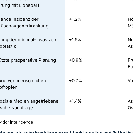
rung mit Lidbedarf
ende Inzidenz der
+1.2%
Hö
drüsenaugenerkrankung
Mä
tung der minimal-invasiven
+1.5%
No
oplastik
As
ützte präoperative Planung
+0.9%
Fr
Eu
ung von menschlichen
+0.7%
Vo
pfropfen
oziale Medien angetriebene
+1.4%
As
sche Nachfrage
Os
rdor Intelligence
e geriatrische Bevölkerung mit funktionellen und ästheti