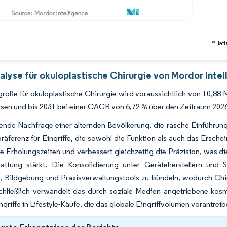
*Haft
alyse für okuloplastische Chirurgie von Mordor Intel
röße für okuloplastische Chirurgie wird voraussichtlich von 10,88 
en und bis 2031 bei einer CAGR von 6,72 % über den Zeitraum 2026
ende Nachfrage einer alternden Bevölkerung, die rasche Einführung
räferenz für Eingriffe, die sowohl die Funktion als auch das Ersch
ie Erholungszeiten und verbessert gleichzeitig die Präzision, was d
tattung stärkt. Die Konsolidierung unter Geräteherstellern und
e, Bildgebung und Praxisverwaltungstools zu bündeln, wodurch C
chließlich verwandelt das durch soziale Medien angetriebene kos
ingriffe in Lifestyle-Käufe, die das globale Eingriffvolumen vorantreib