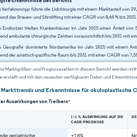
gste Erkenntnisse des Berichts
 Verfahrenstyp führte die Lidchirurgie mit einem Marktanteil von 39
end das Brauen- und Stirnlifting mit einer CAGR von 8,64 % bis 203
 Endnutzer hielten Krankenhäuser im Jahr 2025 einen Anteil von 5
end ambulante chirurgische Zentren voraussichtlich bis 2031 mit 
 Geografie dominierte Nordamerika im Jahr 2025 mit einem Antei
end der asiatisch-pazifische Raum bis 2031 mit einer CAGR von 7,55
Die Marktgrößen- und Prognosezahlen in diesem Bericht werden mit
ce erstellt und mit den neuesten verfügbaren Daten und Erkenntnissen
 Markttrends und Erkenntnisse für okuloplastische C
der Auswirkungen von Treibern
*
(~) % AUSWIRKUNG AUF DIE
GE
CAGR-PROGNOSE
de geriatrische
+1.8%
No