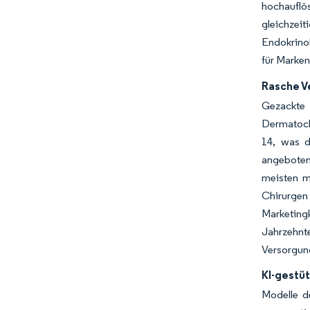
hochauflö
gleichzei
Endokrino
für Marken
Rasche V
Gezackte
Dermatocha
14, was di
angeboten
meisten mi
Chirurgen 
Marketing
Jahrzehnt
Versorgun
KI-gestü
Modelle d