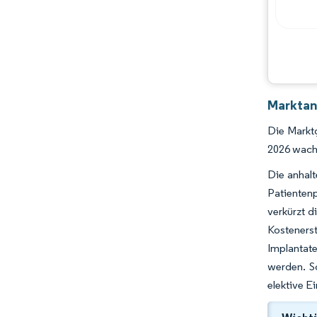
Marktan
Die Marktg
2026 wachs
Die anhalt
Patientenp
verkürzt d
Kosteners
Implantat
werden. S
elektive E