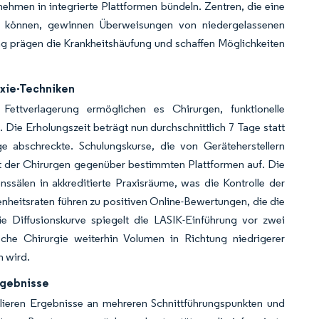
hmen in integrierte Plattformen bündeln. Zentren, die eine
ten können, gewinnen Überweisungen von niedergelassenen
g prägen die Krankheitshäufung und schaffen Möglichkeiten
exie-Techniken
ttverlagerung ermöglichen es Chirurgen, funktionelle
Die Erholungszeit beträgt nun durchschnittlich 7 Tage statt
ige abschreckte. Schulungskurse, die von Geräteherstellern
t der Chirurgen gegenüber bestimmten Plattformen auf. Die
ssälen in akkreditierte Praxisräume, was die Kontrolle der
heitsraten führen zu positiven Online-Bewertungen, die die
e Diffusionskurve spiegelt die LASIK-Einführung vor zwei
sche Chirurgie weiterhin Volumen in Richtung niedrigerer
n wird.
rgebnisse
ulieren Ergebnisse an mehreren Schnittführungspunkten und