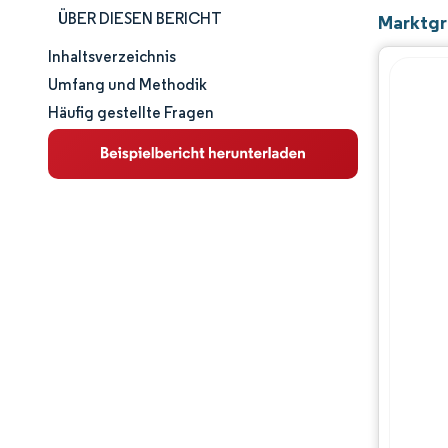
ÜBER DIESEN BERICHT
Marktgrö
Inhaltsverzeichnis
Marktgröße und -anteil
Umfang und Methodik
Häufig gestellte Fragen
Marktanalyse
Trends und Einblicke
Segmentanalyse
Geografische Analyse
Wettbewerbslandschaft
Hauptakteure
Branchenentwicklungen