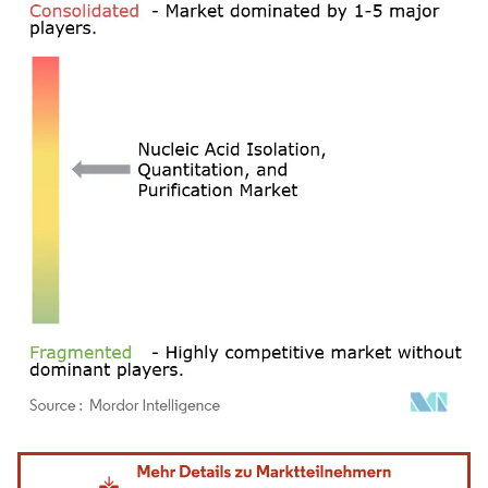
Bild © Mordor Intelligence. Wiederverwendung erfordert Namensnennung gemäß