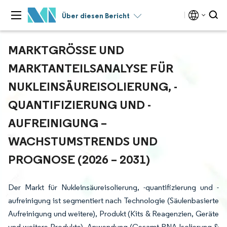
Über diesen Bericht
MARKTGRÖSSE UND M
ARKTANTEILSANALYSE FÜR N
UKLEINSÄUREISOLIERUNG, -Q
UANTIFIZIERUNG UND -A
UFREINIGUNG – W
ACHSTUMSTRENDS UND P
ROGNOSE (2026 – 2031)
Der Markt für Nukleinsäureisolierung, -quantifizierung und -
aufreinigung ist segmentiert nach Technologie (Säulenbasierte
Aufreinigung und weitere), Produkt (Kits & Reagenzien, Geräte
und weitere Produkte), Anwendung (Gesamt-RNA-Isolierung &