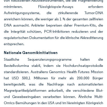
von fokussierten Akustikinstrumenten, die die Fragmentierung
minimieren. Flüssigbiopsie-Assays erfordern
Aufreinigungssysteme, die zirkulierende Tumor-DNA
anreichern können, die weniger als 1 % der gesamten zellfreien
DNA ausmacht. Anbieter bepreisen daher Premium-Kits, die
die Integrität schützen, PCR-Inhibitoren reduzieren und der
regulatorischen Dokumentation für die klinische Akkreditierung
entsprechen.
Nationale Genomikinitiativen
Staatliche Sequenzierungsprogramme halten die
Bestellvolumina stabil, indem sie Hochdurchsatzprotokolle
standardisieren. Australiens Genomics Health Futures Mission
hat USD 500,1 Millionen für mehr als 200.000 Bürger
bereitgestellt, was die Nachfrage nach automatisierten
Magnetpartikelplattformen ankurbelt, die verschiedene Blut-
und Gewebeeingaben verarbeiten können. Ähnliche Multi-
Omics-Bemühungen in den USA und im Vereinigten Königreich