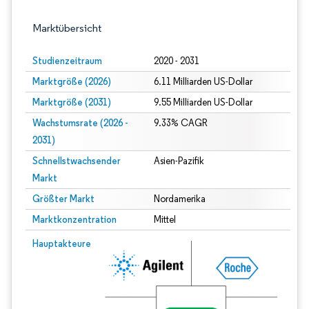
Marktübersicht
Studienzeitraum
2020 - 2031
Marktgröße (2026)
6.11 Milliarden US-Dollar
Marktgröße (2031)
9.55 Milliarden US-Dollar
Wachstumsrate (2026 -
9.33% CAGR
2031)
Schnellstwachsender
Asien-Pazifik
Markt
Größter Markt
Nordamerika
Marktkonzentration
Mittel
Bild © Mordor Intelligence. Wiederverwendung erfordert Namensnennung gem
Hauptakteure