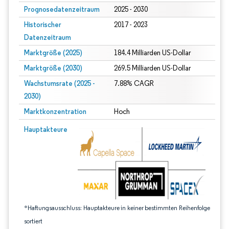
Prognosedatenzeitraum
2025 - 2030
Historischer
2017 - 2023
Datenzeitraum
Marktgröße (2025)
184.4 Milliarden US-Dollar
Marktgröße (2030)
269.5 Milliarden US-Dollar
Wachstumsrate (2025 -
7.88% CAGR
2030)
Marktkonzentration
Hoch
Bild © Mordor Intelligence. Wiederverwendung erfordert Namensnennung gem
Hauptakteure
*Haftungsausschluss: Hauptakteure in keiner bestimmten Reihenfolge
sortiert