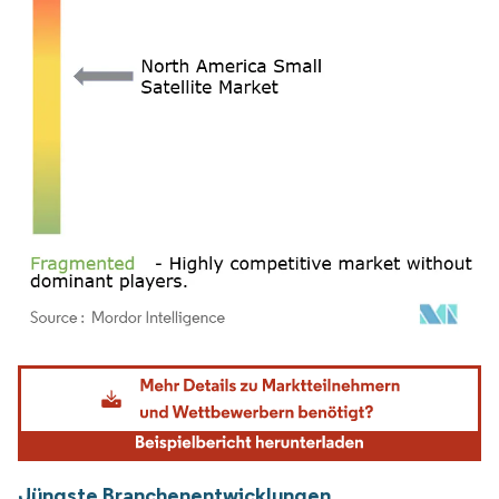
Bild © Mordor Intelligence. Wiederverwendung erfordert Namensnennung gemäß
Jüngste Branchenentwicklungen