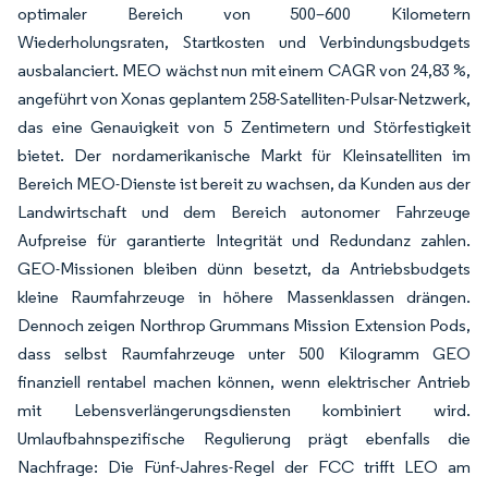
optimaler Bereich von 500–600 Kilometern
Wiederholungsraten, Startkosten und Verbindungsbudgets
ausbalanciert. MEO wächst nun mit einem CAGR von 24,83 %,
angeführt von Xonas geplantem 258-Satelliten-Pulsar-Netzwerk,
das eine Genauigkeit von 5 Zentimetern und Störfestigkeit
bietet. Der nordamerikanische Markt für Kleinsatelliten im
Bereich MEO-Dienste ist bereit zu wachsen, da Kunden aus der
Landwirtschaft und dem Bereich autonomer Fahrzeuge
Aufpreise für garantierte Integrität und Redundanz zahlen.
GEO-Missionen bleiben dünn besetzt, da Antriebsbudgets
kleine Raumfahrzeuge in höhere Massenklassen drängen.
Dennoch zeigen Northrop Grummans Mission Extension Pods,
dass selbst Raumfahrzeuge unter 500 Kilogramm GEO
finanziell rentabel machen können, wenn elektrischer Antrieb
mit Lebensverlängerungsdiensten kombiniert wird.
Umlaufbahnspezifische Regulierung prägt ebenfalls die
Nachfrage: Die Fünf-Jahres-Regel der FCC trifft LEO am