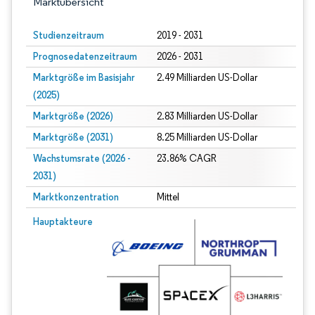
Marktübersicht
Studienzeitraum
2019 - 2031
Prognosedatenzeitraum
2026 - 2031
Marktgröße im Basisjahr
2.49 Milliarden US-Dollar
(2025)
Marktgröße (2026)
2.83 Milliarden US-Dollar
Marktgröße (2031)
8.25 Milliarden US-Dollar
Wachstumsrate (2026 -
23.86% CAGR
2031)
Marktkonzentration
Mittel
Bild © Mordor Intelligence. Wiederverwendung erfordert Namensnennung gem
Hauptakteure