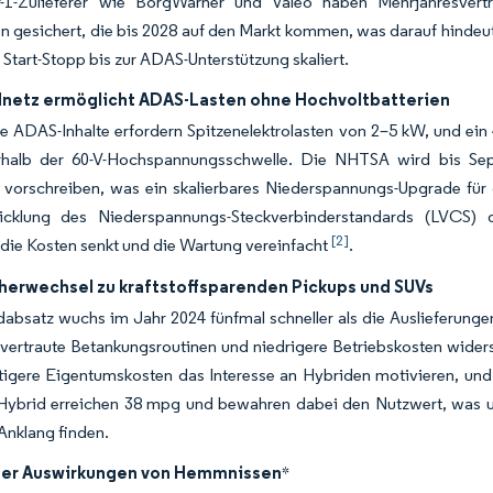
r-1-Zulieferer wie BorgWarner und Valeo haben Mehrjahresvertr
n gesichert, die bis 2028 auf den Markt kommen, was darauf hindeu
Start-Stopp bis zur ADAS-Unterstützung skaliert.
dnetz ermöglicht ADAS-Lasten ohne Hochvoltbatterien
ADAS-Inhalte erfordern Spitzenelektrolasten von 2–5 kW, und ein 48
rhalb der 60-V-Hochspannungsschwelle. Die NHTSA wird bis Sep
vorschreiben, was ein skalierbares Niederspannungs-Upgrade für di
cklung des Niederspannungs-Steckverbinderstandards (LVCS) 
[2]
die Kosten senkt und die Wartung vereinfacht
.
herwechsel zu kraftstoffsparenden Pickups und SUVs
absatz wuchs im Jahr 2024 fünfmal schneller als die Auslieferunge
 vertraute Betankungsroutinen und niedrigere Betriebskosten wider
tigere Eigentumskosten das Interesse an Hybriden motivieren, und
Hybrid erreichen 38 mpg und bewahren dabei den Nutzwert, was un
Anklang finden.
der Auswirkungen von Hemmnissen
*