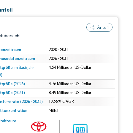
nteil
Anteil
tübersicht
ienzeitraum
2020 - 2031
nosedatenzeitraum
2026 - 2031
tgröße im Basisjahr
4.24 Milliarden US-Dollar
5)
tgröße (2026)
4.76 Milliarden US-Dollar
tgröße (2031)
8.49 Milliarden US-Dollar
dert Namensnennung gemäß CC BY 4.0.
stumsrate (2026 - 2031)
12.28% CAGR
tkonzentration
Mittel
© Mordor Intelligence. Wiederverwendung erfordert Namensnennung gemäß CC BY 4.0.
takteure