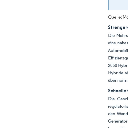
Quelle: Mo
Strenger
Die Mehrs
eine nahe
Automobil
Effizienzg
2030 Hybri
Hybride a
über norma
Schnelle
Die Gesch
regulatori
den Wandel
Generator