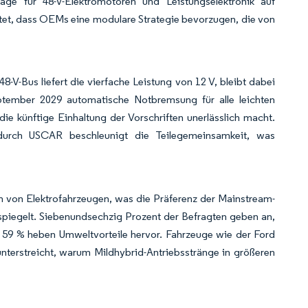
äge für 48-V-Elektromotoren und Leistungselektronik auf
tet, dass OEMs eine modulare Strategie bevorzugen, die von
-V-Bus liefert die vierfache Leistung von 12 V, bleibt dabei
tember 2029 automatische Notbremsung für alle leichten
e künftige Einhaltung der Vorschriften unerlässlich macht.
durch USCAR beschleunigt die Teilegemeinsamkeit, was
n von Elektrofahrzeugen, was die Präferenz der Mainstream-
spiegelt. Siebenundsechzig Prozent der Befragten geben an,
 59 % heben Umweltvorteile hervor. Fahrzeuge wie der Ford
terstreicht, warum Mildhybrid-Antriebsstränge in größeren