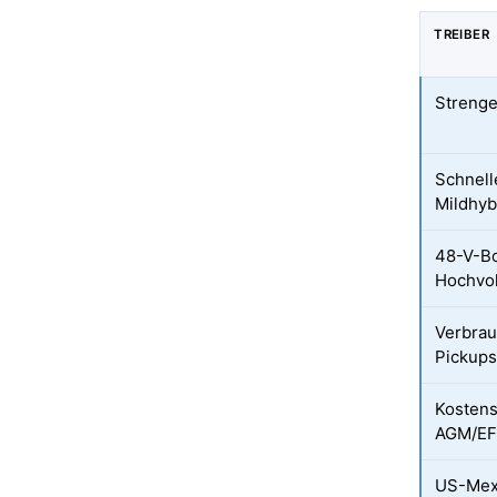
TREIBER
Streng
Schnell
Mildhyb
48-V-Bo
Hochvol
Verbrau
Pickup
Kostens
AGM/EFB
US-Mexi