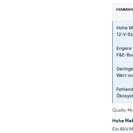
HEMMNI
Hohe M
12-V-St
Engere 
F&E-Bud
Geringe
Wert vo
Fehlend
Ökosys
Quelle: Mo
Hohe Meh
Ein 48-V-