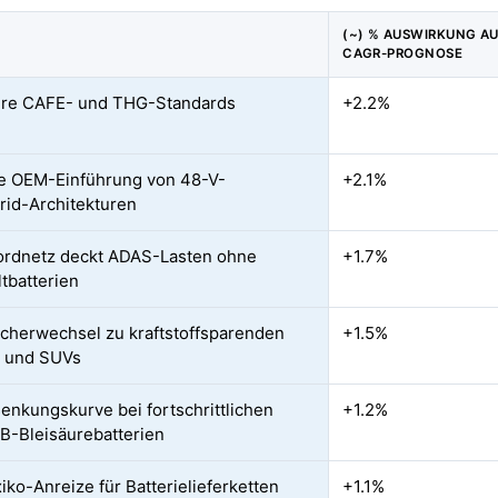
(~) % AUSWIRKUNG AU
CAGR-PROGNOSE
ere CAFE- und THG-Standards
+2.2%
e OEM-Einführung von 48-V-
+2.1%
rid-Architekturen
rdnetz deckt ADAS-Lasten ohne
+1.7%
tbatterien
cherwechsel zu kraftstoffsparenden
+1.5%
s und SUVs
enkungskurve bei fortschrittlichen
+1.2%
-Bleisäurebatterien
ko-Anreize für Batterielieferketten
+1.1%