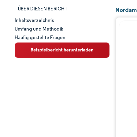
ÜBER DIESEN BERICHT
Nordame
Inhaltsverzeichnis
Marktgröße und -anteil
Umfang und Methodik
Häufig gestellte Fragen
Marktanalyse
Trends und Einblicke
Segmentanalyse
Geografische Analyse
Regulatorisches Umfeld
Wertschöpfungskettenanalyse
Wettbewerbslandschaft