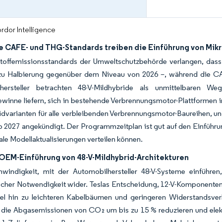
rdor Intelligence
e CAFE- und THG-Standards treiben die Einführung von Mik
toffemissionsstandards der Umweltschutzbehörde verlangen, dass 
zu Halbierung gegenüber dem Niveau von 2026 –, während die C
hersteller betrachten 48-V-Mildhybride als unmittelbaren We
ewinne liefern, sich in bestehende Verbrennungsmotor-Plattformen int
dvarianten für alle verbleibenden Verbrennungsmotor-Baureihen, und
b 2027 angekündigt. Der Programmzeitplan ist gut auf den Einfüh
le Modellaktualisierungen verteilen können.
 OEM-Einführung von 48-V-Mildhybrid-Architekturen
windigkeit, mit der Automobilhersteller 48-V-Systeme einführen
scher Notwendigkeit wider. Teslas Entscheidung, 12-V-Komponenten 
 hin zu leichteren Kabelbäumen und geringeren Widerstandsverlust
 die Abgasemissionen von CO₂ um bis zu 15 % reduzieren und elek