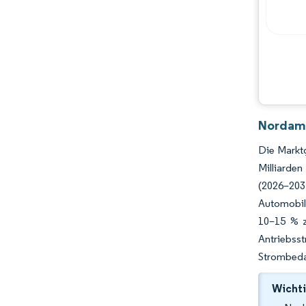
Hauptakteure
Chancen & Aussichten
Branchenentwicklungen
Nordame
Die Markt
Milliarde
(2026–203
Automobili
10–15 % z
Antriebss
Strombedar
Wichti