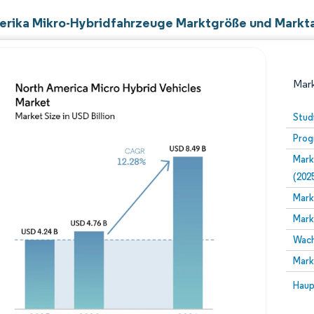
rika Mikro-Hybridfahrzeuge Marktgröße und Markta
Mark
Stud
Prog
Mark
(202
Mark
Mark
Bild © Mordor Intelligence. Wiederverwendung erfor
Wach
Mark
Bild 
Haup