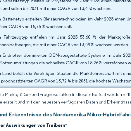
 Kapazitätstyp hielten 48-V-Systeme im Jahr 2025 einen Marktan
t und sollen bis 2031 mit einer CAGR von 13,4 % wachsen.
 Batterietyp erzielten Bleisäuretechnologien im Jahr 2025 einen U
einer CAGR von 15,75 % wachsen soll.
 Fahrzeugtyp entfielen im Jahr 2025 53,68 % der Marktgröße
onenkraftwagen, die mit einer CAGR von 13,09 % wachsen werden.
 Endnutzer dominierten OEM-ausgestattete Systeme im Jahr 2025
Flottenumrüstungen die schnellste CAGR von 15,26 % verzeichnen 
 Land behält die Vereinigten Staaten die Marktführerschaft mit ei
r prognostizierten CAGR von 13,72 % bis 2031 die höchste Wachstum
Die Marktgrößen- und Prognosezahlen in diesem Bericht werden mit
ce erstellt und mit den neuesten verfügbaren Daten und Erkenntnissen
und Erkenntnisse des Nordamerika Mikro-Hybridfah
der Auswirkungen von Treibern
*