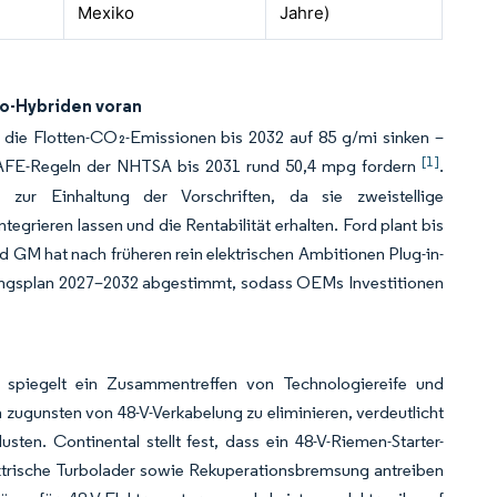
Mexiko
Jahre)
ro-Hybriden voran
die Flotten-CO₂-Emissionen bis 2032 auf 85 g/mi sinken –
[1]
AFE-Regeln der NHTSA bis 2031 rund 50,4 mpg fordern
.
g zur Einhaltung der Vorschriften, da sie zweistellige
egrieren lassen und die Rentabilität erhalten. Ford plant bis
 GM hat nach früheren rein elektrischen Ambitionen Plug-in-
rungsplan 2027–2032 abgestimmt, sodass OEMs Investitionen
, spiegelt ein Zusammentreffen von Technologiereife und
zugunsten von 48-V-Verkabelung zu eliminieren, verdeutlicht
en. Continental stellt fest, dass ein 48-V-Riemen-Starter-
trische Turbolader sowie Rekuperationsbremsung antreiben