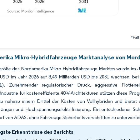
*Haft
rika Mikro-Hybridfahrzeuge Marktanalyse von Mordo
größe des Nordamerika Mikro-Hybridfahrzeuge Marktes wurde im Jah
n USD im Jahr 2026 auf 8,49 Milliarden USD bis 2031 wachsen, b
1). Zunehmender regulatorischer Druck, aggressive Flottenele
ndustrie für kosteneffiziente 48-V-Architekturen stützen diese Prog
u nahezu einem Drittel der Kosten von Vollhybriden und bietet 
trängen und Hochspannungselektrifizierung. Ein entschiedener Sch
f von ADAS, ohne Fahrzeuge Sicherheitsvorschriften zu unterwerfen,
gste Erkenntnisse des Berichts