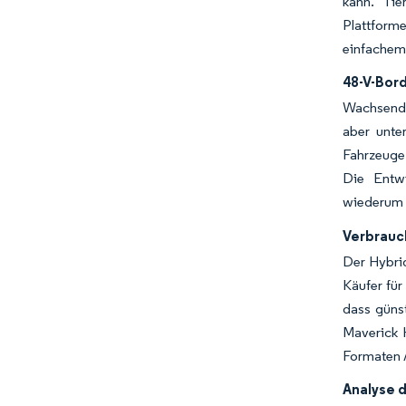
kann. Tie
Plattforme
einfachem 
48-V-Bor
Wachsende 
aber unte
Fahrzeuge 
Die Entwi
wiederum 
Verbrauc
Der Hybrid
Käufer für
dass güns
Maverick 
Formaten 
Analyse 