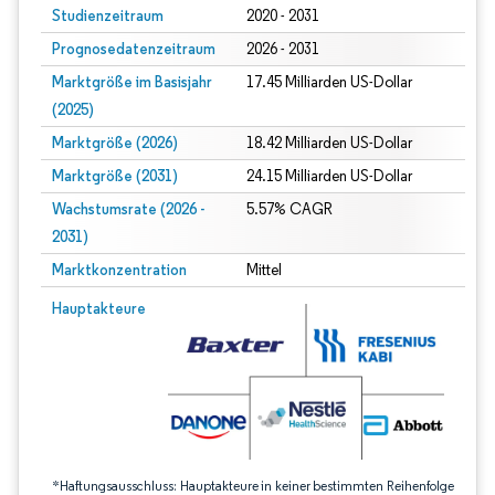
Studienzeitraum
2020 - 2031
Prognosedatenzeitraum
2026 - 2031
Marktgröße im Basisjahr
17.45 Milliarden US-Dollar
(2025)
Marktgröße (2026)
18.42 Milliarden US-Dollar
Marktgröße (2031)
24.15 Milliarden US-Dollar
Wachstumsrate (2026 -
5.57% CAGR
2031)
Marktkonzentration
Mittel
Bild © Mordor Intelligence. Wiederverwendung erfordert Namensnennung gem
Hauptakteure
*Haftungsausschluss: Hauptakteure in keiner bestimmten Reihenfolge