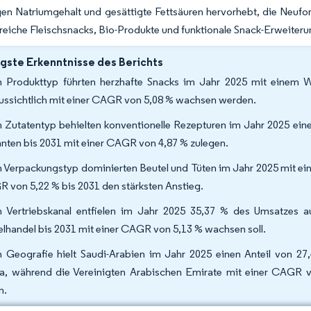
n Natriumgehalt und gesättigte Fettsäuren hervorhebt, die Neuform
nreiche Fleischsnacks, Bio-Produkte und funktionale Snack-Erweite
gste Erkenntnisse des Berichts
 Produkttyp führten herzhafte Snacks im Jahr 2025 mit einem W
ussichtlich mit einer CAGR von 5,08 % wachsen werden.
 Zutatentyp behielten konventionelle Rezepturen im Jahr 2025 eine
anten bis 2031 mit einer CAGR von 4,87 % zulegen.
 Verpackungstyp dominierten Beutel und Tüten im Jahr 2025 mit ein
 von 5,22 % bis 2031 den stärksten Anstieg.
 Vertriebskanal entfielen im Jahr 2025 35,37 % des Umsatzes 
elhandel bis 2031 mit einer CAGR von 5,13 % wachsen soll.
 Geografie hielt Saudi-Arabien im Jahr 2025 einen Anteil von 
ka, während die Vereinigten Arabischen Emirate mit einer CAGR 
n.