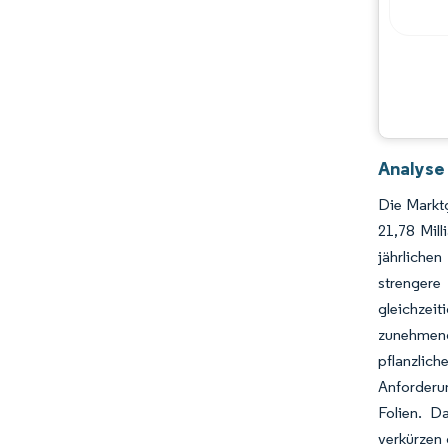
Analyse
Die Marktg
21,78 Mil
jährliche
strengere
gleichzeit
zunehmend
pflanzlic
Anforderu
Folien. D
verkürzen 