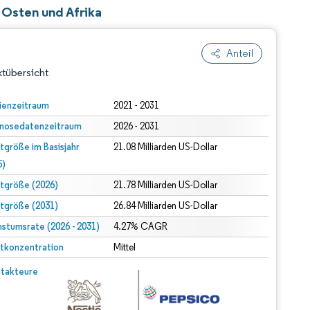
 Osten und Afrika
Anteil
tübersicht
ienzeitraum
2021 - 2031
nosedatenzeitraum
2026 - 2031
tgröße im Basisjahr
21.08 Milliarden US-Dollar
5)
tgröße (2026)
21.78 Milliarden US-Dollar
tgröße (2031)
26.84 Milliarden US-Dollar
dert Namensnennung gemäß CC BY 4.0.
stumsrate (2026 - 2031)
4.27% CAGR
tkonzentration
Mittel
© Mordor Intelligence. Wiederverwendung erfordert Namensnennung gemäß CC BY 4.0.
takteure