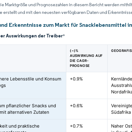
Die Marktgröße und Prognosezahlen in diesem Bericht werden mithi
ce erstellt und mit den neuesten verfügbaren Daten und Erkenntnisse
und Erkenntnisse zum Markt für Snacklebensmittel i
der Auswirkungen der Treiber
*
(~)%
GEOGRAFIS
AUSWIRKUNG AUF
DIE CAGR-
PROGNOSE
here Lebensstile und Konsum
+0.9%
Kernlände
egs
Ausstrahl
Nordafrik
m pflanzlicher Snacks und
+0.6%
Vereinigt
mit alternativen Zutaten
Südafrika
keit und praktische
+0.7%
Naher Ost