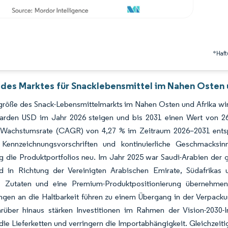
*Haft
 des Marktes für Snacklebensmittel im Nahen Osten u
röße des Snack-Lebensmittelmarkts im Nahen Osten und Afrika wird
liarden USD im Jahr 2026 steigen und bis 2031 einen Wert von 26,
n Wachstumsrate (CAGR) von 4,27 % im Zeitraum 2026–2031 entsp
 Kennzeichnungsvorschriften und kontinuierliche Geschmacks
ig die Produktportfolios neu. Im Jahr 2025 war Saudi-Arabien der 
 in Richtung der Vereinigten Arabischen Emirate, Südafrikas un
he Zutaten und eine Premium-Produktpositionierung übernehme
ngen an die Haltbarkeit führen zu einem Übergang in der Verpack
arüber hinaus stärken Investitionen im Rahmen der Vision-2030-In
die Lieferketten und verringern die Importabhängigkeit. Gleichzeiti