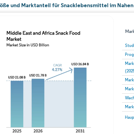
öße und Marktanteil für Snacklebensmittel im Nahen
Mark
Stud
Prog
Mark
(202
Mark
Mark
Bild © Mordor Intelligence. Wiederverwendung erfor
Wach
Mark
Bild 
Haup