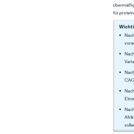
übermäßige
für protei
Wichti
Nach
vora
Nach
Vari
Nach
CAGR
Nach
Einz
Nach
Afri
solle