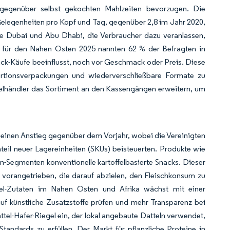
 gegenüber selbst gekochten Mahlzeiten bevorzugen. Die
elegenheiten pro Kopf und Tag, gegenüber 2,8 im Jahr 2020,
wie Dubai und Abu Dhabi, die Verbraucher dazu veranlassen,
 für den Nahen Osten 2025 nannten 62 % der Befragten in
ack-Käufe beeinflusst, noch vor Geschmack oder Preis. Diese
ortionsverpackungen und wiederverschließbare Formate zu
zelhändler das Sortiment an den Kassengängen erweitern, um
 einen Anstieg gegenüber dem Vorjahr, wobei die Vereinigten
eil neuer Lagereinheiten (SKUs) beisteuerten. Produkte wie
-Segmenten konventionelle kartoffelbasierte Snacks. Dieser
 vorangetrieben, die darauf abzielen, den Fleischkonsum zu
abel-Zutaten im Nahen Osten und Afrika wächst mit einer
f künstliche Zusatzstoffe prüfen und mehr Transparenz bei
ttel-Hafer-Riegel ein, der lokal angebaute Datteln verwendet,
tandards zu erfüllen. Der Markt für pflanzliche Proteine in