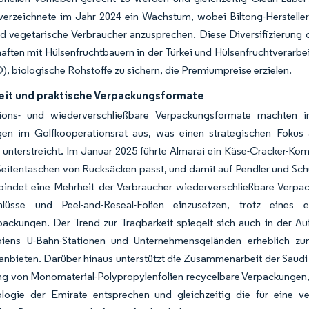
verzeichnete im Jahr 2024 ein Wachstum, wobei Biltong-Hersteller 
 vegetarische Verbraucher anzusprechen. Diese Diversifizierung de
aften mit Hülsenfruchtbauern in der Türkei und Hülsenfruchtverarbe
 biologische Rohstoffe zu sichern, die Premiumpreise erzielen.
eit und praktische Verpackungsformate
tions- und wiederverschließbare Verpackungsformate machten 
gen im Golfkooperationsrat aus, was einen strategischen Fokus 
unterstreicht. Im Januar 2025 führte Almarai ein Käse-Cracker-Kombi
eitentaschen von Rucksäcken passt, und damit auf Pendler und Schu
bindet eine Mehrheit der Verbraucher wiederverschließbare Verpa
hlüsse und Peel-and-Reseal-Folien einzusetzen, trotz eines
ackungen. Der Trend zur Tragbarkeit spiegelt sich auch in der Au
biens U-Bahn-Stationen und Unternehmensgeländen erheblich z
nbieten. Darüber hinaus unterstützt die Zusammenarbeit der Saudi B
g von Monomaterial-Polypropylenfolien recycelbare Verpackungen, 
logie der Emirate entsprechen und gleichzeitig die für eine ve