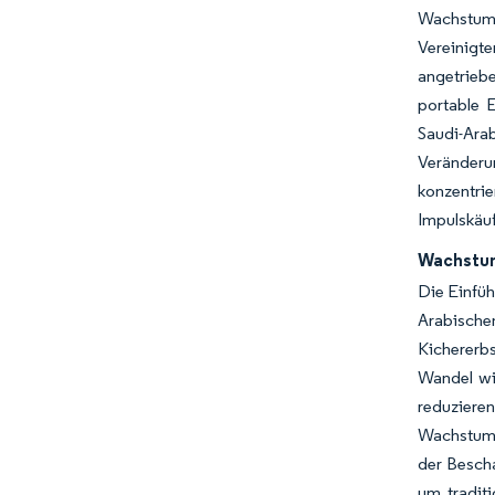
Wachstum 
Vereinigte
angetrieb
portable 
Saudi-Arab
Veränderu
konzentri
Impulskäuf
Wachstum
Die Einfüh
Arabischen
Kichererbs
Wandel wi
reduziere
Wachstums
der Bescha
um traditi