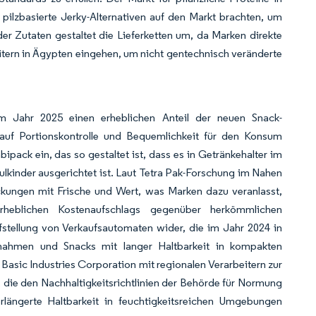
pilzbasierte Jerky-Alternativen auf den Markt brachten, um
r Zutaten gestaltet die Lieferketten um, da Marken direkte
itern in Ägypten eingehen, um nicht gentechnisch veränderte
im Jahr 2025 einen erheblichen Anteil der neuen Snack-
auf Portionskontrolle und Bequemlichkeit für den Konsum
pack ein, das so gestaltet ist, dass es in Getränkehalter im
lkinder ausgerichtet ist. Laut Tetra Pak-Forschung im Nahen
ckungen mit Frische und Wert, was Marken dazu veranlasst,
 erheblichen Kostenaufschlags gegenüber herkömmlichen
fstellung von Verkaufsautomaten wider, die im Jahr 2024 in
unahmen und Snacks mit langer Haltbarkeit in kompakten
asic Industries Corporation mit regionalen Verarbeitern zur
die den Nachhaltigkeitsrichtlinien der Behörde für Normung
rlängerte Haltbarkeit in feuchtigkeitsreichen Umgebungen