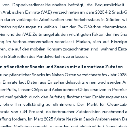
von Doppelverdiener-Haushalten beiträgt, die Bequemlichkeit
n Arabischen Emirate (VAE) verzeichneten im Jahr 2025 4,2 Snack-G
en durch verlängerte Arbeitszeiten und Verkehrsstaus in Städten 
Ernährungslösungen zu wählen. Laut der PwC-Verbraucherumfrage
ien und den VAE Zeitmangel als den wichtigsten Faktor, der ihre Sn
ng im Verbraucherverhalten veranlasst Marken, sich auf Einzelp
eren, die auf den mobilen Konsum zugeschnitten sind, während Ein
e in Stoßzeiten des Pendelverkehrs zu erfassen.
 pflanzlicher Snacks und Snacks mit alternativen Zutaten
rung pflanzlicher Snacks im Nahen Osten verzeichnete im Jahr 2025
 Emirate laut Daten aus Einzelhandelsaudits einen wachsenden Ant
en-Puffs, Linsen-Chips und Ackerbohnen-Chips ersetzen in Premium
rd maßgeblich durch den Aufstieg flexitarischer Ernährungsweisen
n, ohne ihn vollständig zu eliminieren. Der Markt für Clean-L
rate von 7,34 Prozent, da Verbraucher Zutatenlisten zunehmend au
ffung fordern. Im März 2025 führte Nestlé in Saudi-Arabien einen Da
onellen Vorlieben gerecht zu werden und gleichzeitig Clean-Label-S