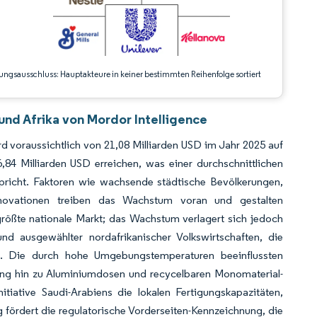
ungsausschluss: Hauptakteure in keiner bestimmten Reihenfolge sortiert
nd Afrika von Mordor Intelligence
 voraussichtlich von 21,08 Milliarden USD im Jahr 2025 auf
84 Milliarden USD erreichen, was einer durchschnittlichen
richt. Faktoren wie wachsende städtische Bevölkerungen,
innovationen treiben das Wachstum voran und gestalten
größte nationale Markt; das Wachstum verlagert sich jedoch
d ausgewählter nordafrikanischer Volkswirtschaften, die
n. Die durch hohe Umgebungstemperaturen beeinflussten
ung hin zu Aluminiumdosen und recycelbaren Monomaterial-
itiative Saudi-Arabiens die lokalen Fertigungskapazitäten,
g fördert die regulatorische Vorderseiten-Kennzeichnung, die