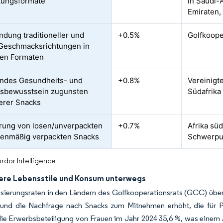
kungsformate
in Saudi-
Emiraten,
ndung traditioneller und
+0.5%
Golfkooper
 Geschmacksrichtungen in
en Formaten
ndes Gesundheits- und
+0.8%
Vereinigt
ssbewusstsein zugunsten
Südafrika
erer Snacks
rung von losen/unverpackten
+0.7%
Afrika süd
enmäßig verpackten Snacks
Schwerpun
rdor Intelligence
ere Lebensstile und Konsum unterwegs
sierungsraten in den Ländern des Golfkooperationsrats (GCC) übers
 und die Nachfrage nach Snacks zum Mitnehmen erhöht, die für Pe
die Erwerbsbeteiligung von Frauen im Jahr 2024 35,6 %, was einem 