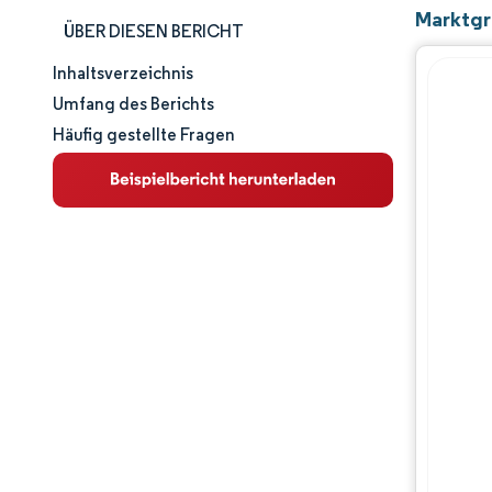
Marktgr
ÜBER DIESEN BERICHT
Inhaltsverzeichnis
Marktgröße und -anteil
Umfang des Berichts
Häufig gestellte Fragen
Marktanalyse
Trends und Einblicke
Segmentanalyse
Geografische Analyse
Wettbewerbslandschaft
Hauptakteure
Branchenentwicklungen