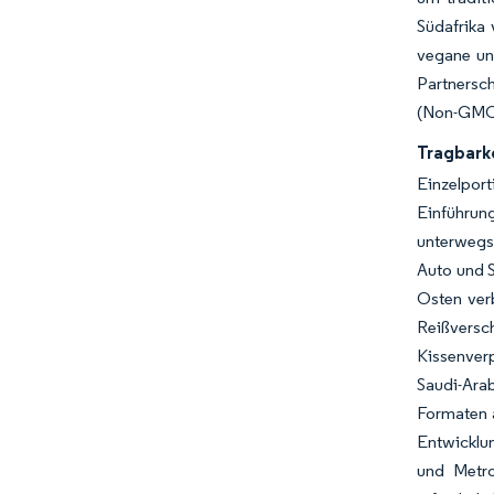
Südafrika 
vegane und
Partnersch
(Non-GMO),
Tragbark
Einzelpor
Einführun
unterwegs 
Auto und S
Osten ver
Reißversc
Kissenverp
Saudi-Ara
Formaten a
Entwicklun
und Metro