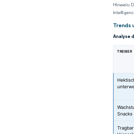
Hinweis: 
Intelligen
Trends 
Analyse 
TREIBER
Hektisc
unterw
Wachstu
Snacks 
Tragbar