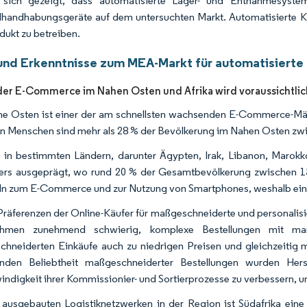
 sich gezeigt, dass automatisierte Lager- und Entnahmesyste
lhandhabungsgeräte auf dem untersuchten Markt. Automatisierte K
dukt zu betreiben.
und Erkenntnisse zum MEA-Markt für automatisiert
r E-Commerce im Nahen Osten und Afrika wird voraussichtlic
e Osten ist einer der am schnellsten wachsenden E-Commerce-Märk
en Menschen sind mehr als 28 % der Bevölkerung im Nahen Osten zwis
t in bestimmten Ländern, darunter Ägypten, Irak, Libanon, Marokk
rs ausgeprägt, wo rund 20 % der Gesamtbevölkerung zwischen 15 
n zum E-Commerce und zur Nutzung von Smartphones, weshalb ein
Präferenzen der Online-Käufer für maßgeschneiderte und personali
ehmen zunehmend schwierig, komplexe Bestellungen mit man
hneiderten Einkäufe auch zu niedrigen Preisen und gleichzeitig 
nden Beliebtheit maßgeschneiderter Bestellungen wurden Herst
ndigkeit ihrer Kommissionier- und Sortierprozesse zu verbessern, um 
 ausgebauten Logistiknetzwerken in der Region ist Südafrika ein