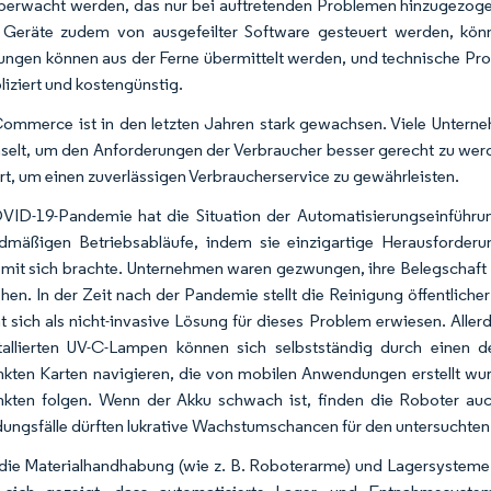
berwacht werden, das nur bei auftretenden Problemen hinzugezog
Geräte zudem von ausgefeilter Software gesteuert werden, könn
ngen können aus der Ferne übermittelt werden, und technische Pro
iziert und kostengünstig.
ommerce ist in den letzten Jahren stark gewachsen. Viele Untern
elt, um den Anforderungen der Verbraucher besser gerecht zu wer
ert, um einen zuverlässigen Verbraucherservice zu gewährleisten.
ID-19-Pandemie hat die Situation der Automatisierungseinführun
dmäßigen Betriebsabläufe, indem sie einzigartige Herausforderu
 mit sich brachte. Unternehmen waren gezwungen, ihre Belegschaft 
en. In der Zeit nach der Pandemie stellt die Reinigung öffentlich
at sich als nicht-invasive Lösung für dieses Problem erwiesen. All
tallierten UV-C-Lampen können sich selbstständig durch einen 
ten Karten navigieren, die von mobilen Anwendungen erstellt wur
ten folgen. Wenn der Akku schwach ist, finden die Roboter auc
ngsfälle dürften lukrative Wachstumschancen für den untersuchten 
 die Materialhandhabung (wie z. B. Roboterarme) und Lagersysteme