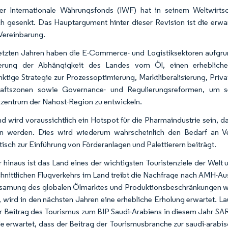
r Internationale Währungsfonds (IWF) hat in seinem Weltwirtsc
ch gesenkt. Das Hauptargument hinter dieser Revision ist die erwa
ereinbarung.
letzten Jahren haben die E-Commerce- und Logistiksektoren aufgrun
gerung der Abhängigkeit des Landes vom Öl, einen erhebliche
ktige Strategie zur Prozessoptimierung, Marktliberalisierung, Privat
haftszonen sowie Governance- und Regulierungsreformen, um se
kzentrum der Nahost-Region zu entwickeln.
d wird voraussichtlich ein Hotspot für die Pharmaindustrie sein, da
en werden. Dies wird wiederum wahrscheinlich den Bedarf an V
isch zur Einführung von Förderanlagen und Palettierern beiträgt.
 hinaus ist das Land eines der wichtigsten Touristenziele der Welt 
hnittlichen Flugverkehrs im Land treibt die Nachfrage nach AMH-A
samung des globalen Ölmarktes und Produktionsbeschränkungen wahr
 wird in den nächsten Jahren eine erhebliche Erholung erwartet. Lau
r Beitrag des Tourismus zum BIP Saudi-Arabiens in diesem Jahr SAR 
e erwartet, dass der Beitrag der Tourismusbranche zur saudi-arabis