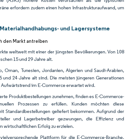
me (ASRS) höhere Kosten verursachen als die typischen
räne erfordern zudem einen hohen Infrastrukturaufwand, um
e Materialhandhabungs- und Lagersysteme
h den Markt antreiben
te weltweit mit einer der jüngsten Bevölkerungen. Von 108
chen 15 und 29 Jahre alt.
o, Oman, Tunesien, Jordanien, Algerien und Saudi-Arabien,
und 24 Jahre alt sind. Die meisten jüngeren Generationen
 Aufwärtstrend im E-Commerce erwartet wird.
sierte Produktbestellungen zunehmen, finden es E-Commerce-
uellen Prozessen zu erfüllen. Kunden möchten diese
mit Standardbestellungen geliefert bekommen. Aufgrund der
eller und Lagerbetreiber gezwungen, die Effizienz und
wirtschaftlichen Erfolg zu erzielen.
e vielversprechende Plattform für die E-Commerce-Branche.