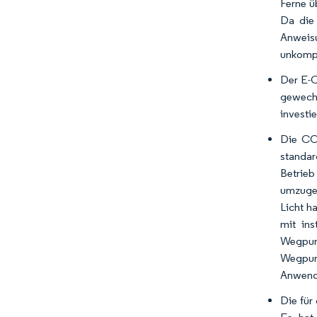
Ferne ü
Da die 
Anweisu
unkompl
Der E-C
gewechs
investi
Die COV
standar
Betrieb
umzugeh
Licht h
mit ins
Wegpunk
Wegpunk
Anwendu
Die für