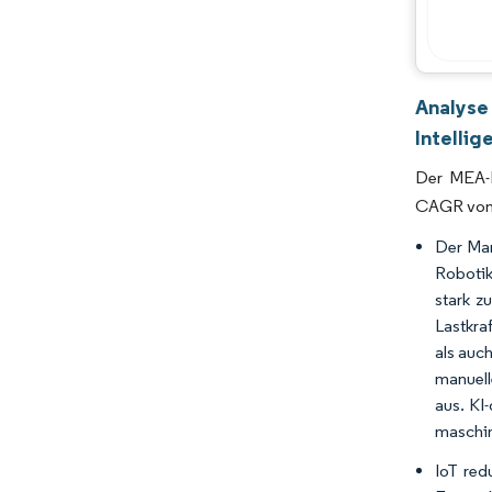
Analyse
Intellig
Der MEA-M
CAGR von 
Der Mar
Robotik
stark 
Lastkra
als auc
manuell
aus. KI
maschin
IoT red