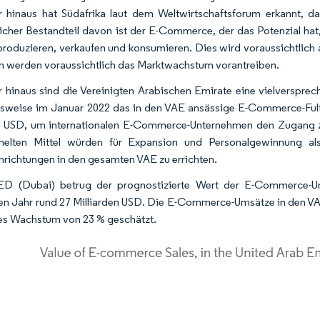
 hinaus hat Südafrika laut dem Weltwirtschaftsforum erkannt, das
icher Bestandteil davon ist der E-Commerce, der das Potenzial hat
roduzieren, verkaufen und konsumieren. Dies wird voraussichtlich
n werden voraussichtlich das Marktwachstum vorantreiben.
 hinaus sind die Vereinigten Arabischen Emirate eine vielverspr
lsweise im Januar 2022 das in den VAE ansässige E-Commerce-Fulfi
0 USD, um internationalen E-Commerce-Unternehmen den Zugang 
elten Mittel würden für Expansion und Personalgewinnung als
nrichtungen in den gesamten VAE zu errichten.
ED (Dubai) betrug der prognostizierte Wert der E-Commerce-Um
en Jahr rund 27 Milliarden USD. Die E-Commerce-Umsätze in den VA
hes Wachstum von 23 % geschätzt.