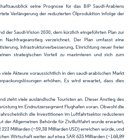
haftsausblick seine Prognose für das BIP Saudi-Arabiens
rtete Verlängerung der reduzierten Ölproduktion infolge der
d der Saudi-Vision 2030, dem kürzlich eingeführten Plan zur
n Nachfrageanstieg verzeichnet. Der Plan umfasst eine
isierung, Infrastrukturverbesserung, Einrichtung neuer freier
inen strategischen Vorteil zu maximieren und sich zum
 viele Akteure voraussichtlich in den saudi-arabischen Markt
erpackungslösungen erhöhen. Es wird erwartet, dass dies
und zieht viele ausländische Touristen an. Dieser Anstieg des
usrüstung im Endnutzersegment Flughafen voran. Obwohl die
scheinlich die Investitionen im Luftfahrtsektor reduzieren
t der Allgemeinen Behörde für Zivilluftfahrt wurde erwartet,
223 Milliarden (~59,38 Milliarden USD) erreichen würde, und
chen Wirtschaft weiter auf etwa SAR 635 Milliarden (~168,89