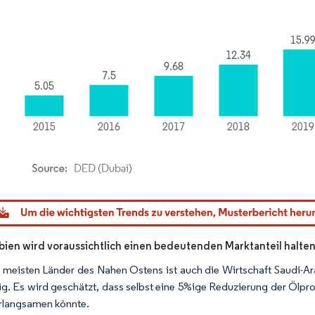
dor Intelligence. Wiederverwendung erfordert Namensnennung gemäß CC BY 4.0.
bien wird voraussichtlich einen bedeutenden Marktanteil halte
 meisten Länder des Nahen Ostens ist auch die Wirtschaft Saudi-Ar
g. Es wird geschätzt, dass selbst eine 5%ige Reduzierung der Ölpr
rlangsamen könnte.