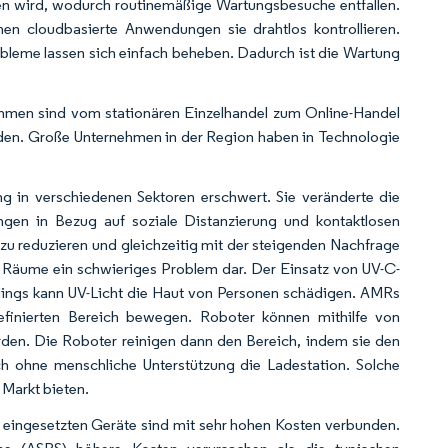
en wird, wodurch routinemäßige Wartungsbesuche entfallen.
en cloudbasierte Anwendungen sie drahtlos kontrollieren.
bleme lassen sich einfach beheben. Dadurch ist die Wartung
ehmen sind vom stationären Einzelhandel zum Online-Handel
den. Große Unternehmen in der Region haben in Technologie
g in verschiedenen Sektoren erschwert. Sie veränderte die
ngen in Bezug auf soziale Distanzierung und kontaktlosen
zu reduzieren und gleichzeitig mit der steigenden Nachfrage
er Räume ein schwieriges Problem dar. Der Einsatz von UV-C-
erdings kann UV-Licht die Haut von Personen schädigen. AMRs
definierten Bereich bewegen. Roboter können mithilfe von
den. Die Roboter reinigen dann den Bereich, indem sie den
h ohne menschliche Unterstützung die Ladestation. Solche
Markt bieten.
 eingesetzten Geräte sind mit sehr hohen Kosten verbunden.