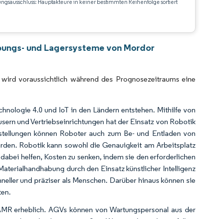
ungsausschluss: Hauptakteure in keiner bestimmten Reihenfolge sortiert
CC BY 4.0.
abungs- und Lagersysteme von Mordor
wird voraussichtlich während des Prognosezeitraums eine
hnologie 4.0 und IoT in den Ländern entstehen. Mithilfe von
äusern und Vertriebseinrichtungen hat der Einsatz von Robotik
ellungen können Roboter auch zum Be- und Entladen von
rden. Robotik kann sowohl die Genauigkeit am Arbeitsplatz
abei helfen, Kosten zu senken, indem sie den erforderlichen
 Materialhandhabung durch den Einsatz künstlicher Intelligenz
neller und präziser als Menschen. Darüber hinaus können sie
ten.
/AMR erheblich. AGVs können von Wartungspersonal aus der