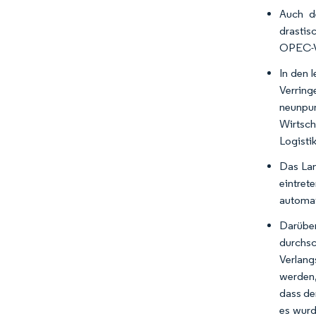
Auch de
drastis
OPEC-V
In den 
Verrin
neunpun
Wirtsc
Logisti
Das Lan
eintret
automat
Darüber
durchsc
Verlang
werden,
dass de
es wurd