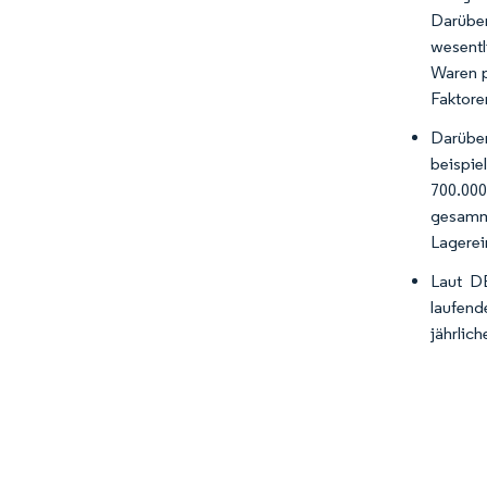
Darüber
wesentl
Waren p
Faktore
Darüber
beispie
700.00
gesamm
Lagerei
Laut D
laufend
jährlic