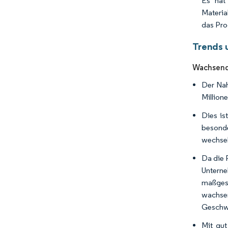
Es hat
Materia
das Pro
Trends 
Wachsende
Der Nah
Million
Dies is
besonde
wechsel
Da die 
Untern
maßgesc
wachse
Geschwi
Mit gut