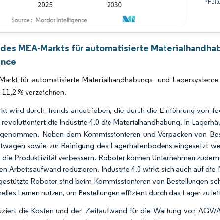
*Haft
Bild © Mordor Intelligence. Wiederverwendung erfordert Namensnennung gemäß 
 des MEA-Markts für automatisierte Materialhandh
ence
arkt für automatisierte Materialhandhabungs- und Lagersysteme 
11,2 % verzeichnen.
kt wird durch Trends angetrieben, die durch die Einführung von Tec
 revolutioniert die Industrie 4.0 die Materialhandhabung. In Lagerh
zugenommen. Neben dem Kommissionieren und Verpacken von Best
ftwagen sowie zur Reinigung des Lagerhallenbodens eingesetzt we
h die Produktivität verbessern. Roboter können Unternehmen zudem d
en Arbeitsaufwand reduzieren. Industrie 4.0 wirkt sich auch auf die
-gestützte Roboter sind beim Kommissionieren von Bestellungen sch
elles Lernen nutzen, um Bestellungen effizient durch das Lager zu lei
uziert die Kosten und den Zeitaufwand für die Wartung von AGV