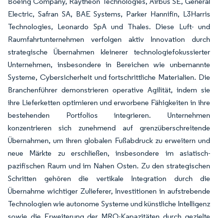
Boeing Company, Raytheon Technologies, Airbus SE, General
Electric, Safran SA, BAE Systems, Parker Hannifin, L3Harris
Technologies, Leonardo SpA und Thales. Diese Luft- und
Raumfahrtunternehmen verfolgen aktiv Innovation durch
strategische Übernahmen kleinerer technologiefokussierter
Unternehmen, insbesondere in Bereichen wie unbemannte
Systeme, Cybersicherheit und fortschrittliche Materialien. Die
Branchenführer demonstrieren operative Agilität, indem sie
ihre Lieferketten optimieren und erworbene Fähigkeiten in ihre
bestehenden Portfolios integrieren. Unternehmen
konzentrieren sich zunehmend auf grenzüberschreitende
Übernahmen, um ihren globalen Fußabdruck zu erweitern und
neue Märkte zu erschließen, insbesondere im asiatisch-
pazifischen Raum und im Nahen Osten. Zu den strategischen
Schritten gehören die vertikale Integration durch die
Übernahme wichtiger Zulieferer, Investitionen in aufstrebende
Technologien wie autonome Systeme und künstliche Intelligenz
sowie die Erweiterung der MRO-Kapazitäten durch gezielte