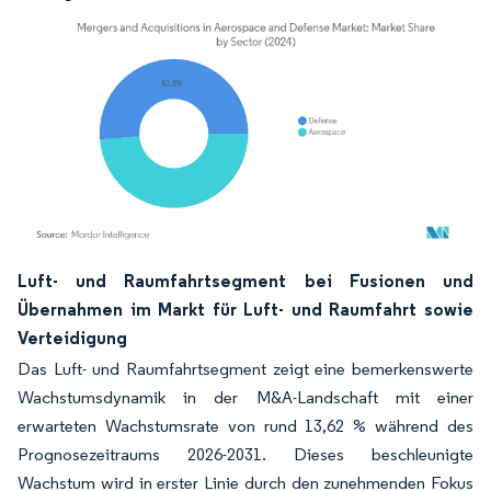
Bild © Mordor Intelligence. Wiederverwendung erfordert Namensnennung gemäß
Luft- und Raumfahrtsegment bei Fusionen und
Übernahmen im Markt für Luft- und Raumfahrt sowie
Verteidigung
Das Luft- und Raumfahrtsegment zeigt eine bemerkenswerte
Wachstumsdynamik in der M&A-Landschaft mit einer
erwarteten Wachstumsrate von rund 13,62 % während des
Prognosezeitraums 2026-2031. Dieses beschleunigte
Wachstum wird in erster Linie durch den zunehmenden Fokus