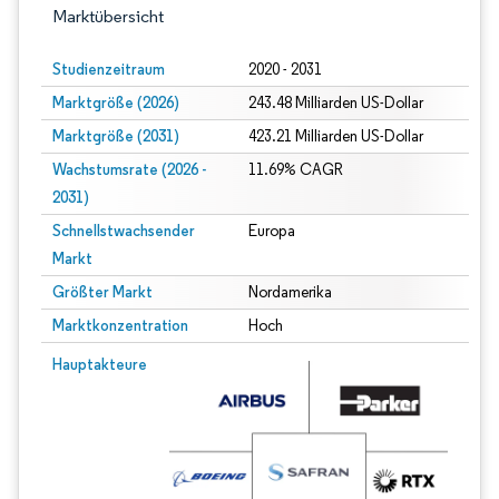
Marktübersicht
Studienzeitraum
2020 - 2031
Marktgröße (2026)
243.48 Milliarden US-Dollar
Marktgröße (2031)
423.21 Milliarden US-Dollar
Wachstumsrate (2026 -
11.69% CAGR
2031)
Schnellstwachsender
Europa
Markt
Größter Markt
Nordamerika
Marktkonzentration
Hoch
Bild © Mordor Intelligence. Wiederverwendung erfordert Namensnennung gem
Hauptakteure