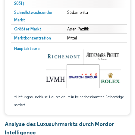
2031)
Schnellstwachsender
Südamerika
Markt
Größter Markt
Asien-Pazifik
Marktkonzentration
Mittel
Bild © Mordor Intelligence. Wiederverwendung erfordert Namensnennung gem
Hauptakteure
*Haftungsausschluss: Hauptakteure in keiner bestimmten Reihenfolge
sortiert
Analyse des Luxusuhrmarkts durch Mordor
Intelligence