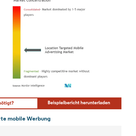
ordor Intelligence. Wiederverwendung erfordert Namensnennung gemäß CC BY 4.0.
erte mobile Werbung