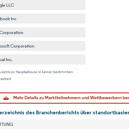
gle LLC
book Inc
Corporation
osoft Corporation
al Inc.
usschluss: Hauptakteure in keiner bestimmten
sortiert
Bild © M
verzeichnis des Branchenberichts über standortbasi
EITUNG