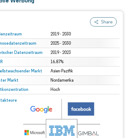
obile Werbung
Share
ienzeitraum
2019 - 2030
nosedatenzeitraum
2025 - 2030
orischer Datenzeitraum
2019 - 2023
R
16.87%
ellstwachsender Markt
Asien-Pazifik
ter Markt
Nordamerika
tkonzentration
Hoch
takteure