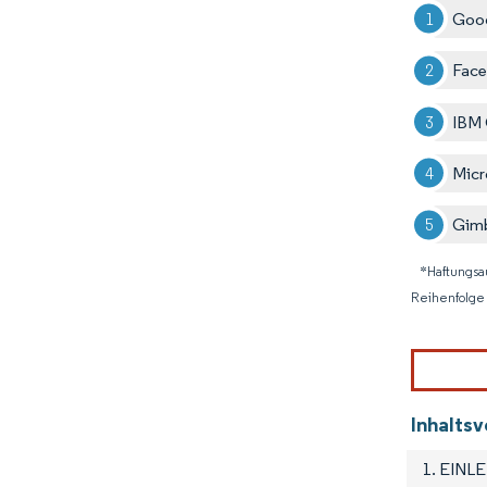
Goo
Face
IBM 
Micr
Gimb
*Haftungsa
Reihenfolge 
Inhalts
1. EINL