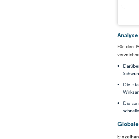
Analyse
Für den M
verzeichne
Darüber
Schwung
Die sta
Wirksam
Die zun
schnell
Globale
Einzelhan