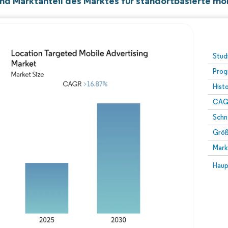
nd Marktanteil des Marktes für standortbasierte m
Stud
Prog
Hist
CAG
Schn
Größ
Mark
Haup