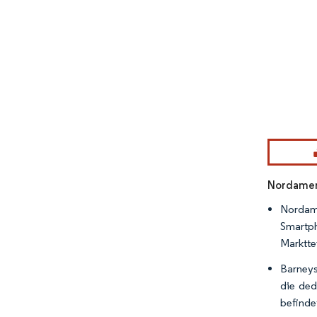
Nordameri
Nordam
Smartp
Marktte
Barneys
die ded
befinde