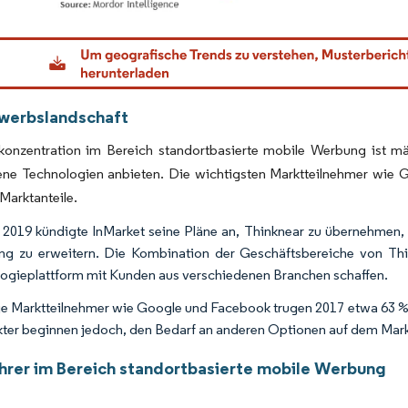
© Mordor Intelligence. Wiederverwendung erfordert Namensnennung gemäß CC BY 4.0
werbslandschaft
konzentration im Bereich standortbasierte mobile Werbung ist m
ene Technologien anbieten. Die wichtigsten Marktteilnehmer wie 
Marktanteile.
 2019 kündigte InMarket seine Pläne an, Thinknear zu übernehmen, 
ng zu erweitern. Die Kombination der Geschäftsbereiche von Thi
ogieplattform mit Kunden aus verschiedenen Branchen schaffen.
e Marktteilnehmer wie Google und Facebook trugen 2017 etwa 63 % 
ter beginnen jedoch, den Bedarf an anderen Optionen auf dem Mark
hrer im Bereich standortbasierte mobile Werbung