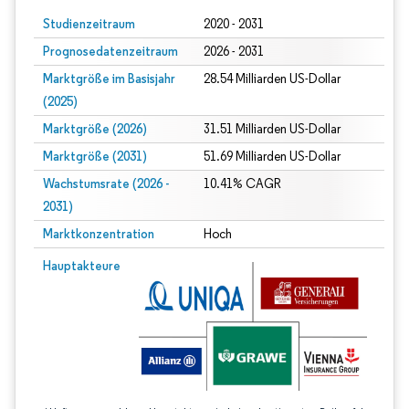
Studienzeitraum
2020 - 2031
Prognosedatenzeitraum
2026 - 2031
Marktgröße im Basisjahr
28.54 Milliarden US-Dollar
(2025)
Marktgröße (2026)
31.51 Milliarden US-Dollar
Marktgröße (2031)
51.69 Milliarden US-Dollar
Wachstumsrate (2026 -
10.41% CAGR
2031)
Marktkonzentration
Hoch
Bild © Mordor Intelligence. Wiederverwendung erfordert Namensnennung gem
Hauptakteure