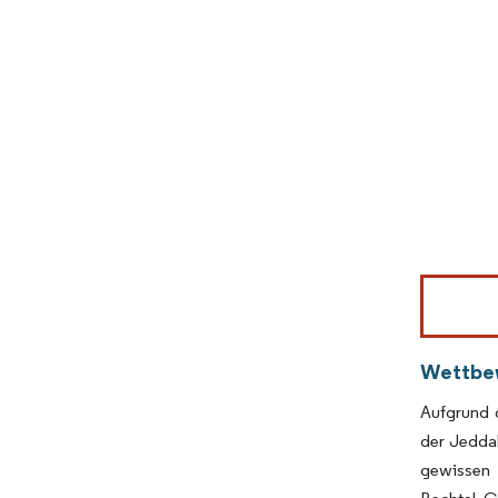
Bild © Mor
Wettbe
Aufgrund d
der Jedda
gewissen 