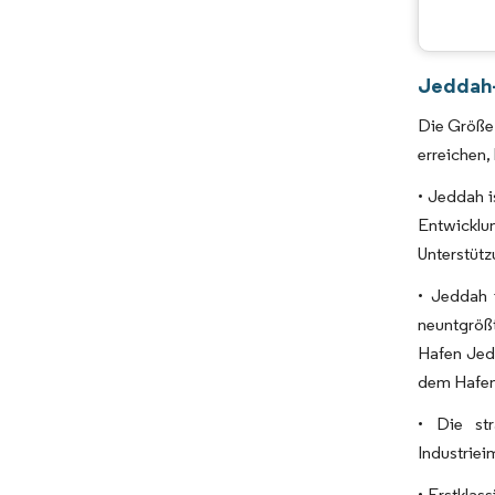
Jeddah-
Die Größe 
erreichen
• Jeddah i
Entwicklun
Unterstütz
• Jeddah 
neuntgröß
Hafen Jed
dem Hafen 
• Die str
Industriei
• Erstklas