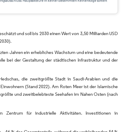
ungsausschluss: Hauptakteure in keiner bestimmten Reihenfolge sortiert
CC BY 4.0.
chätzt und soll bis 2030 einen Wert von 3,50 Milliarden USD
2030).
letzten Jahren ein erhebliches Wachstum und eine bedeutende
le bei der Gestaltung der städtischen Infrastruktur und der
Hedschas, die zweitgrößte Stadt in Saudi-Arabien und die
 Einwohnern (Stand 2022). Am Roten Meer ist der Islamische
tgrößte und zweitbelebteste Seehafen im Nahen Osten (nach
entrum für industrielle Aktivitäten. Investitionen in
r – 46 % des Gesamtanteils, während die verbleibenden 54 %