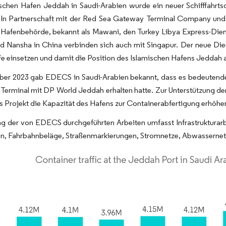
chen Hafen Jeddah in Saudi-Arabien wurde ein neuer Schifffahrtsdi
. In Partnerschaft mit der Red Sea Gateway Terminal Company u
 Hafenbehörde, bekannt als Mawani, den Turkey Libya Express-Dien
 Nansha in China verbinden sich auch mit Singapur. Der neue Dien
fe einsetzen und damit die Position des Islamischen Hafens Jeddah 
er 2023 gab EDECS in Saudi-Arabien bekannt, dass es bedeutende I
Terminal mit DP World Jeddah erhalten hatte. Zur Unterstützung der
s Projekt die Kapazität des Hafens zur Containerabfertigung erhöhe
 der von EDECS durchgeführten Arbeiten umfasst Infrastrukturarbe
en, Fahrbahnbeläge, Straßenmarkierungen, Stromnetze, Abwassernet