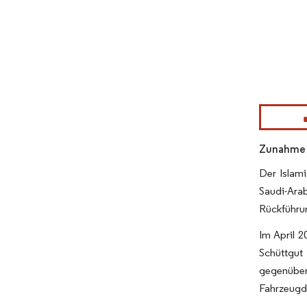
Bild © Mor
Zunahme n
Der Islam
Saudi-Ara
Rückführu
Im April 
Schüttgut
gegenüber
Fahrzeugdu