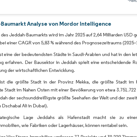
*Haft
Bild © Mordor Intelligence. Wiederverwendung erfordert Namensnennung gemäß 
Baumarkt Analyse von Mordor Intelligence
des Jeddah-Baumarkts wird im Jahr 2025 auf 2,64 Milliarden USD ges
, bei einer CAGR von 5,83 % während des Prognosezeitraums (2025–
st eine der bedeutendsten Städte in Saudi-Arabien und hat in den 
g erfahren. Der Bausektor in Jeddah spielt eine entscheidende Rol
ung der wirtschaftlichen Entwicklung.
ist die größte Stadt in der Provinz Mekka, die größte Stadt im 
te Stadt im Nahen Osten mit einer Bevölkerung von etwa 3.751.722
dah der sechsunddreißigste größte Seehafen der Welt und der zwei
Dschabal Ali in Dubai).
ategische Lage Jeddahs als Hafenstadt macht sie zu einem Z
mmobilien, wie Fabriken oder Lagerhäuser, können rentabel sein.
sige Vier-Sterne-Immobilien umfassen 77 Projekte und 30.229 Zimme