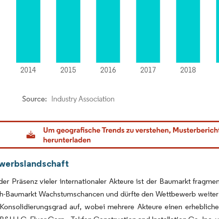
dor Intelligence. Wiederverwendung erfordert Namensnennung gemäß CC BY 4.0.
werbslandschaft
er Präsenz vieler internationaler Akteure ist der Baumarkt fragme
h-Baumarkt Wachstumschancen und dürfte den Wettbewerb weiter an
Konsolidierungsgrad auf, wobei mehrere Akteure einen erhebliche