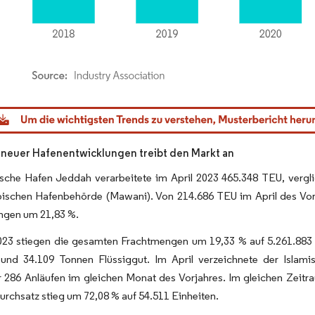
dor Intelligence. Wiederverwendung erfordert Namensnennung gemäß CC BY 4.0.
euer Hafenentwicklungen treibt den Markt an
ische Hafen Jeddah verarbeitete im April 2023 465.348 TEU, verg
bischen Hafenbehörde (Mawani). Von 214.686 TEU im April des Vor
ngen um 21,83 %.
2023 stiegen die gesamten Frachtmengen um 19,33 % auf 5.261.883
 und 34.109 Tonnen Flüssiggut. Im April verzeichnete der Islam
 286 Anläufen im gleichen Monat des Vorjahres. Im gleichen Zeitr
rchsatz stieg um 72,08 % auf 54.511 Einheiten.