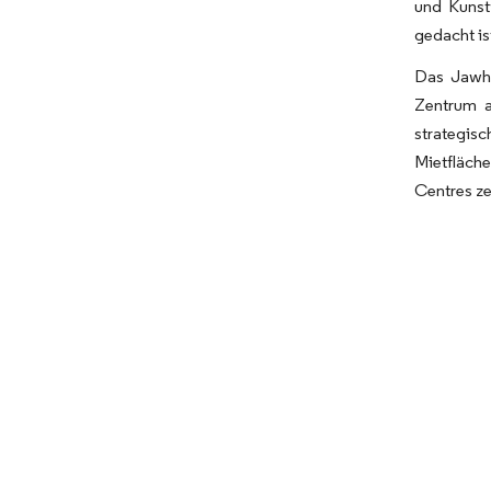
und Kunst
gedacht is
Das Jawha
Zentrum a
strategis
Mietfläch
Centres ze