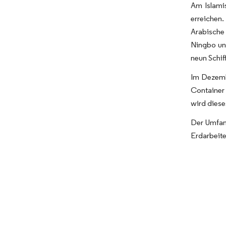
Am Islamis
erreichen
Arabische
Ningbo und
neun Schif
Im Dezemb
Container 
wird diese
Der Umfang
Erdarbeit