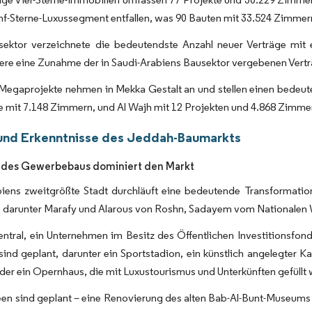
nf-Sterne-Luxussegment entfallen, was 90 Bauten mit 33.524 Zimmern
sektor verzeichnete die bedeutendste Anzahl neuer Verträge mit
ere eine Zunahme der in Saudi-Arabiens Bausektor vergebenen Vert
 Megaprojekte nehmen in Mekka Gestalt an und stellen einen bedeu
e mit 7.148 Zimmern, und Al Wajh mit 12 Projekten und 4.868 Zimmern 
und Erkenntnisse des Jeddah-Baumarkts
des Gewerbebaus dominiert den Markt
iens zweitgrößte Stadt durchläuft eine bedeutende Transformation,
, darunter Marafy und Alarous von Roshn, Sadayem vom Nationalen 
ntral, ein Unternehmen im Besitz des Öffentlichen Investitionsfo
 sind geplant, darunter ein Sportstadion, ein künstlich angelegter 
r ein Opernhaus, die mit Luxustourismus und Unterkünften gefüllt 
en sind geplant – eine Renovierung des alten Bab-Al-Bunt-Museum