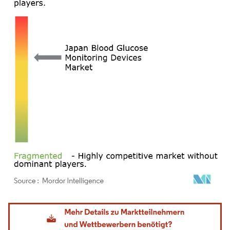
Bild © Mordor Intelligence. Wiederverwendung erfordert Namensnennung gemäß