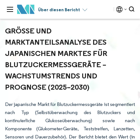
Über diesen Bericht
GRÖSSE UND M
ARKTANTEILSANALYSE DES J
APANISCHEN MARKTES FÜR B
LUTZUCKERMESSGERÄTE – W
ACHSTUMSTRENDS UND P
ROGNOSE (2025–2030)
Der japanische Markt für Blutzuckermessgeräte ist segmentiert
nach Typ (Selbstüberwachung des Blutzuckers und
kontinuierliche Glukoseüberwachung) sowie nach
Komponente (Glukometer-Geräte, Teststreifen, Lanzetten,
Sensoren und Dauerzubehör). Der Bericht bietet den Wert (in