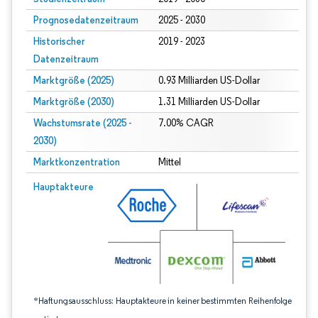
Prognosedatenzeitraum
2025 - 2030
Historischer
2019 - 2023
Datenzeitraum
Marktgröße (2025)
0.93 Milliarden US-Dollar
Marktgröße (2030)
1.31 Milliarden US-Dollar
Wachstumsrate (2025 -
7.00% CAGR
2030)
Marktkonzentration
Mittel
Bild © Mordor Intelligence. Wiederverwendung erfordert Namensnennung gem
Hauptakteure
*Haftungsausschluss: Hauptakteure in keiner bestimmten Reihenfolge