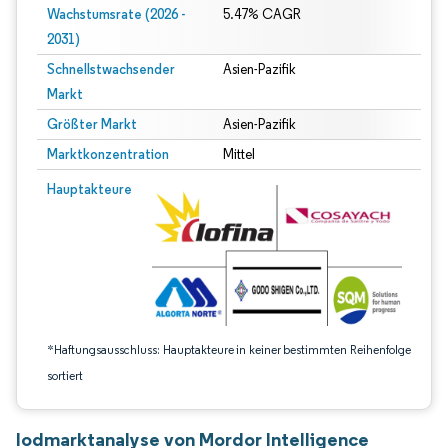
Wachstumsrate (2026 -
5.47% CAGR
2031)
Schnellstwachsender
Asien-Pazifik
Markt
Größter Markt
Asien-Pazifik
Marktkonzentration
Mittel
Bild © Mordor Intelligence. Wiederverwendung erfordert Namensnennung gem
Hauptakteure
*Haftungsausschluss: Hauptakteure in keiner bestimmten Reihenfolge
sortiert
Iodmarktanalyse von Mordor Intelligence