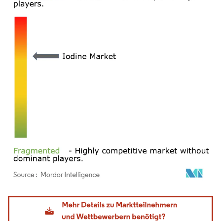
Bild © Mordor Intelligence. Wiederverwendung erfordert Namensnennung gemäß