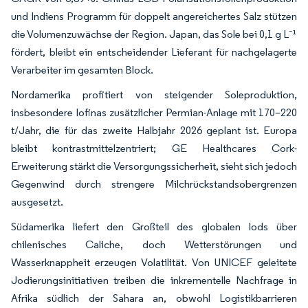
und Indiens Programm für doppelt angereichertes Salz stützen
die Volumenzuwächse der Region. Japan, das Sole bei 0,1 g L⁻¹
fördert, bleibt ein entscheidender Lieferant für nachgelagerte
Verarbeiter im gesamten Block.
Nordamerika profitiert von steigender Soleproduktion,
insbesondere Iofinas zusätzlicher Permian-Anlage mit 170–220
t/Jahr, die für das zweite Halbjahr 2026 geplant ist. Europa
bleibt kontrastmittelzentriert; GE Healthcares Cork-
Erweiterung stärkt die Versorgungssicherheit, sieht sich jedoch
Gegenwind durch strengere Milchrückstandsobergrenzen
ausgesetzt.
Südamerika liefert den Großteil des globalen Iods über
chilenisches Caliche, doch Wetterstörungen und
Wasserknappheit erzeugen Volatilität. Von UNICEF geleitete
Jodierungsinitiativen treiben die inkrementelle Nachfrage in
Afrika südlich der Sahara an, obwohl Logistikbarrieren