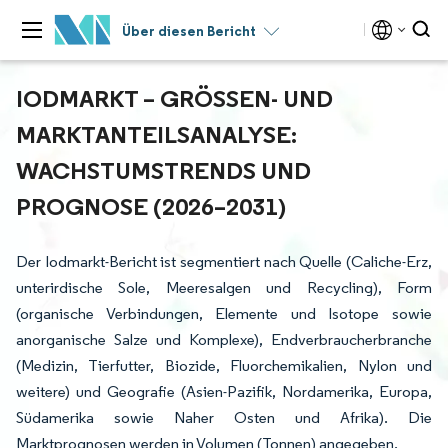
Über diesen Bericht
IODMARKT – GRÖSSEN- UND M
ARKTANTEILSANALYSE: W
ACHSTUMSTRENDS UND P
ROGNOSE (2026–2031)
Der Iodmarkt-Bericht ist segmentiert nach Quelle (Caliche-Erz,
unterirdische Sole, Meeresalgen und Recycling), Form
(organische Verbindungen, Elemente und Isotope sowie
anorganische Salze und Komplexe), Endverbraucherbranche
(Medizin, Tierfutter, Biozide, Fluorchemikalien, Nylon und
weitere) und Geografie (Asien-Pazifik, Nordamerika, Europa,
Südamerika sowie Naher Osten und Afrika). Die
Marktprognosen werden in Volumen (Tonnen) angegeben.