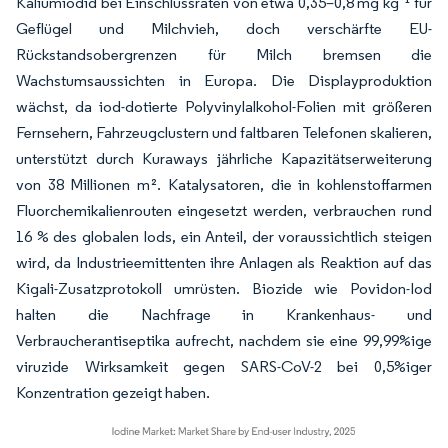
Kaliumiodid bei Einschlussraten von etwa 0,35–0,8 mg kg⁻¹ für
Geflügel und Milchvieh, doch verschärfte EU-
Rückstandsobergrenzen für Milch bremsen die
Wachstumsaussichten in Europa. Die Displayproduktion
wächst, da iod-dotierte Polyvinylalkohol-Folien mit größeren
Fernsehern, Fahrzeugclustern und faltbaren Telefonen skalieren,
unterstützt durch Kuraways jährliche Kapazitätserweiterung
von 38 Millionen m². Katalysatoren, die in kohlenstoffarmen
Fluorchemikalienrouten eingesetzt werden, verbrauchen rund
16 % des globalen Iods, ein Anteil, der voraussichtlich steigen
wird, da Industrieemittenten ihre Anlagen als Reaktion auf das
Kigali-Zusatzprotokoll umrüsten. Biozide wie Povidon-Iod
halten die Nachfrage in Krankenhaus- und
Verbraucherantiseptika aufrecht, nachdem sie eine 99,99%ige
viruzide Wirksamkeit gegen SARS-CoV-2 bei 0,5%iger
Konzentration gezeigt haben.