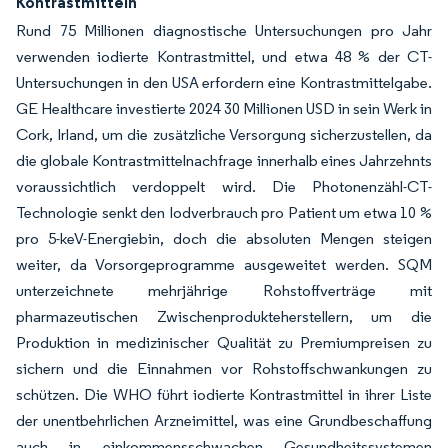
Kontrastmitteln
Rund 75 Millionen diagnostische Untersuchungen pro Jahr
verwenden iodierte Kontrastmittel, und etwa 48 % der CT-
Untersuchungen in den USA erfordern eine Kontrastmittelgabe.
GE Healthcare investierte 2024 30 Millionen USD in sein Werk in
Cork, Irland, um die zusätzliche Versorgung sicherzustellen, da
die globale Kontrastmittelnachfrage innerhalb eines Jahrzehnts
voraussichtlich verdoppelt wird. Die Photonenzähl-CT-
Technologie senkt den Iodverbrauch pro Patient um etwa 10 %
pro 5-keV-Energiebin, doch die absoluten Mengen steigen
weiter, da Vorsorge­programme ausgeweitet werden. SQM
unterzeichnete mehrjährige Rohstoffverträge mit
pharmazeutischen Zwischenprodukteherstellern, um die
Produktion in medizinischer Qualität zu Premiumpreisen zu
sichern und die Einnahmen vor Rohstoffschwankungen zu
schützen. Die WHO führt iodierte Kontrastmittel in ihrer Liste
der unentbehrlichen Arzneimittel, was eine Grundbeschaffung
auch in einkommensschwachen Gesundheitssystemen