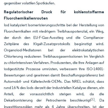
gegenüber volatilen Spotkäufen.
Regulatorischer Druck für kohlenstoffarme
Fluorchemikalienrouten
Iod katalysiert Isomerisierungsschritte bei der Herstellung von
Fluorchemikalien mit niedrigem Treibhauspotenzial, ein Weg,
der durch den EU-F-Gas-Ausstieg und die Compliance-
Zeitpläne des Kigali-Zusatzprotokolls begünstigt wird.
Organoiod-Mediatoren bei der elektrokatalytischen
Chlorierung reduzieren Treibhausgasemissionen im Vergleich
zu chlorintensiven Verfahren. Produzenten, die ihre Anlagen auf
iodgestützte Prozesse umrüsten, verbessern ihre ISO-14001-
Bewertungen und gewinnen damit Beschaffungspräferenz bei
Automobil- und Kältetechnik-OEMs. Das NREL schätzt, dass
rund 16 % des Iods derzeit der industriellen Katalyse dienen, ein
Anteil, der voraussichtlich steigen wird, da die
[1]
Dekarbonisierung der Petrochemie beschleunigt
. Da
Investitionszyklen mehr als 4 Jahre überschreiten, ist der