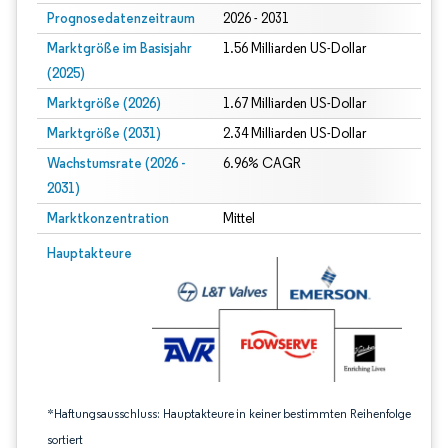
Prognosedatenzeitraum
2026 - 2031
Marktgröße im Basisjahr
1.56 Milliarden US-Dollar
(2025)
Marktgröße (2026)
1.67 Milliarden US-Dollar
Marktgröße (2031)
2.34 Milliarden US-Dollar
Wachstumsrate (2026 -
6.96% CAGR
2031)
Marktkonzentration
Mittel
Bild © Mordor Intelligence. Wiederverwendung erfordert Namensnennung gem
Hauptakteure
*Haftungsausschluss: Hauptakteure in keiner bestimmten Reihenfolge
sortiert