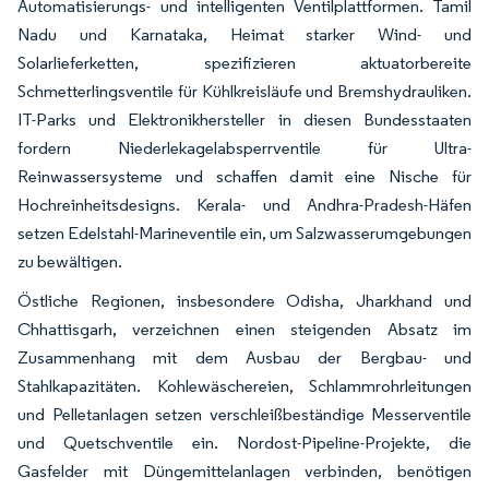
Automatisierungs- und intelligenten Ventilplattformen. Tamil
Nadu und Karnataka, Heimat starker Wind- und
Solarlieferketten, spezifizieren aktuatorbereite
Schmetterlingsventile für Kühlkreisläufe und Bremshydrauliken.
IT-Parks und Elektronikhersteller in diesen Bundesstaaten
fordern Niederlekagelabsperrventile für Ultra-
Reinwassersysteme und schaffen damit eine Nische für
Hochreinheitsdesigns. Kerala- und Andhra-Pradesh-Häfen
setzen Edelstahl-Marineventile ein, um Salzwasserumgebungen
zu bewältigen.
Östliche Regionen, insbesondere Odisha, Jharkhand und
Chhattisgarh, verzeichnen einen steigenden Absatz im
Zusammenhang mit dem Ausbau der Bergbau- und
Stahlkapazitäten. Kohlewäschereien, Schlammrohrleitungen
und Pelletanlagen setzen verschleißbeständige Messerventile
und Quetschventile ein. Nordost-Pipeline-Projekte, die
Gasfelder mit Düngemittelanlagen verbinden, benötigen