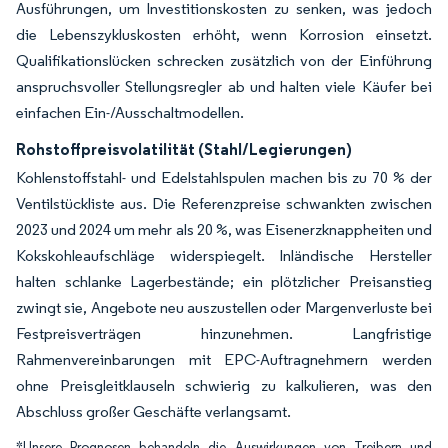
Ausführungen, um Investitionskosten zu senken, was jedoch
die Lebenszykluskosten erhöht, wenn Korrosion einsetzt.
Qualifikationslücken schrecken zusätzlich von der Einführung
anspruchsvoller Stellungsregler ab und halten viele Käufer bei
einfachen Ein-/Ausschaltmodellen.
Rohstoffpreisvolatilität (Stahl/Legierungen)
Kohlenstoffstahl- und Edelstahlspulen machen bis zu 70 % der
Ventilstückliste aus. Die Referenzpreise schwankten zwischen
2023 und 2024 um mehr als 20 %, was Eisenerzknappheiten und
Kokskohleaufschläge widerspiegelt. Inländische Hersteller
halten schlanke Lagerbestände; ein plötzlicher Preisanstieg
zwingt sie, Angebote neu auszustellen oder Margenverluste bei
Festpreisverträgen hinzunehmen. Langfristige
Rahmenvereinbarungen mit EPC-Auftragnehmern werden
ohne Preisgleitklauseln schwierig zu kalkulieren, was den
Abschluss großer Geschäfte verlangsamt.
*Unsere Prognosen behandeln die Auswirkungen von Treibern und