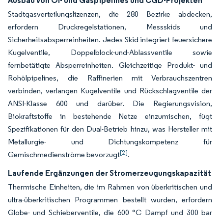
Ausbau von Öl- und Gaspipelines und CGD-Projekten
Stadtgasverteilungslizenzen, die 280 Bezirke abdecken,
erfordern Druckregelstationen, Messskids und
Sicherheitsabsperreinheiten. Jedes Skid integriert feuersichere
Kugelventile, Doppelblock-und-Ablassventile sowie
fernbetätigte Absperreinheiten. Gleichzeitige Produkt- und
Rohölpipelines, die Raffinerien mit Verbrauchszentren
verbinden, verlangen Kugelventile und Rückschlagventile der
ANSI-Klasse 600 und darüber. Die Regierungsvision,
Biokraftstoffe in bestehende Netze einzumischen, fügt
Spezifikationen für den Dual-Betrieb hinzu, was Hersteller mit
Metallurgie- und Dichtungskompetenz für
[2]
Gemischmedienströme bevorzugt
.
Laufende Ergänzungen der Stromerzeugungskapazität
Thermische Einheiten, die im Rahmen von überkritischen und
ultra-überkritischen Programmen bestellt wurden, erfordern
Globe- und Schieberventile, die 600 °C Dampf und 300 bar