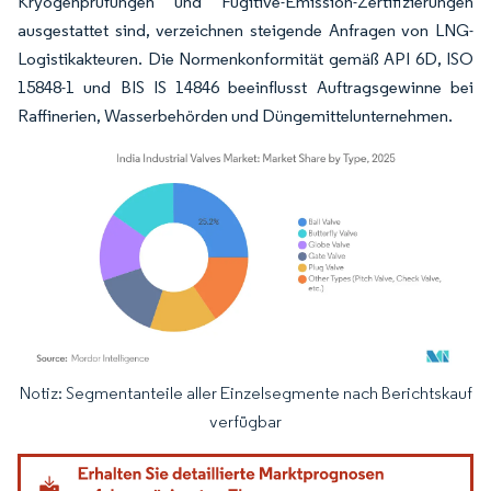
Kryogenprüfungen und Fugitive-Emission-Zertifizierungen
ausgestattet sind, verzeichnen steigende Anfragen von LNG-
Logistikakteuren. Die Normenkonformität gemäß API 6D, ISO
15848-1 und BIS IS 14846 beeinflusst Auftragsgewinne bei
Raffinerien, Wasserbehörden und Düngemittelunternehmen.
Notiz: Segmentanteile aller Einzelsegmente nach Berichtskauf
Bild © Mordor Intelligence. Wiederverwendung erfordert Namensnennung gemäß
verfügbar