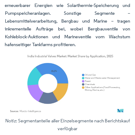
erneuerbarer Energien wie Solarthermie-Speicherung und
Pumpspeicheranlagen. Sonstige Segmente –
Lebensmittelverarbeitung, Bergbau und Marine – tragen
inkrementelle Aufträge bei, wobei Bergbauventile von
Kohleblock-Auktionen und Marineventile vom Wachstum
hafenseitiger Tankfarms profitieren.
Notiz: Segmentanteile aller Einzelsegmente nach Berichtskauf
Bild © Mordor Intelligence. Wiederverwendung erfordert Namensnennung gemäß
verfügbar