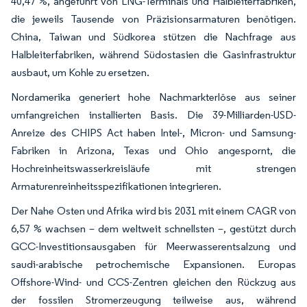
40,47 %, angeführt von LNG-Terminals und Halbleiterfabriken,
die jeweils Tausende von Präzisionsarmaturen benötigen.
China, Taiwan und Südkorea stützen die Nachfrage aus
Halbleiterfabriken, während Südostasien die Gasinfrastruktur
ausbaut, um Kohle zu ersetzen.
Nordamerika generiert hohe Nachmarkterlöse aus seiner
umfangreichen installierten Basis. Die 39-Milliarden-USD-
Anreize des CHIPS Act haben Intel-, Micron- und Samsung-
Fabriken in Arizona, Texas und Ohio angespornt, die
Hochreinheitswasserkreisläufe mit strengen
Armaturenreinheitsspezifikationen integrieren.
Der Nahe Osten und Afrika wird bis 2031 mit einem CAGR von
6,57 % wachsen – dem weltweit schnellsten –, gestützt durch
GCC-Investitionsausgaben für Meerwasserentsalzung und
saudi-arabische petrochemische Expansionen. Europas
Offshore-Wind- und CCS-Zentren gleichen den Rückzug aus
der fossilen Stromerzeugung teilweise aus, während