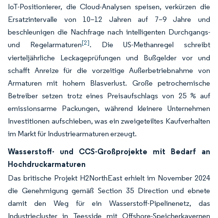
IoT-Positionierer, die Cloud-Analysen speisen, verkürzen die
Ersatzintervalle von 10–12 Jahren auf 7–9 Jahre und
beschleunigen die Nachfrage nach intelligenten Durchgangs-
[2]
und Regelarmaturen
. Die US-Methanregel schreibt
vierteljährliche Leckageprüfungen und Bußgelder vor und
schafft Anreize für die vorzeitige Außerbetriebnahme von
Armaturen mit hohem Blasverlust. Große petrochemische
Betreiber setzen trotz eines Preisaufschlags von 25 % auf
emissionsarme Packungen, während kleinere Unternehmen
Investitionen aufschieben, was ein zweigeteiltes Kaufverhalten
im Markt für Industriearmaturen erzeugt.
Wasserstoff- und CCS-Großprojekte mit Bedarf an
Hochdruckarmaturen
Das britische Projekt H2NorthEast erhielt im November 2024
die Genehmigung gemäß Section 35 Direction und ebnete
damit den Weg für ein Wasserstoff-Pipelinenetz, das
Industriecluster in Teesside mit Offshore-Speicherkavernen