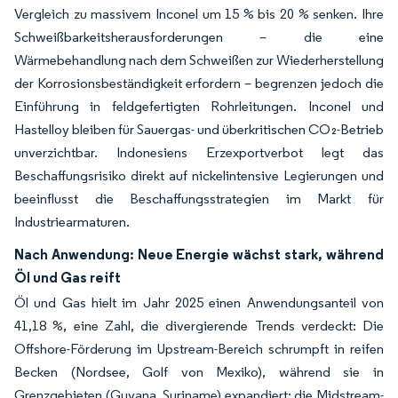
Vergleich zu massivem Inconel um 15 % bis 20 % senken. Ihre
Schweißbarkeitsherausforderungen – die eine
Wärmebehandlung nach dem Schweißen zur Wiederherstellung
der Korrosionsbeständigkeit erfordern – begrenzen jedoch die
Einführung in feldgefertigten Rohrleitungen. Inconel und
Hastelloy bleiben für Sauergas- und überkritischen CO₂-Betrieb
unverzichtbar. Indonesiens Erzexportverbot legt das
Beschaffungsrisiko direkt auf nickelintensive Legierungen und
beeinflusst die Beschaffungsstrategien im Markt für
Industriearmaturen.
Nach Anwendung: Neue Energie wächst stark, während
Öl und Gas reift
Öl und Gas hielt im Jahr 2025 einen Anwendungsanteil von
41,18 %, eine Zahl, die divergierende Trends verdeckt: Die
Offshore-Förderung im Upstream-Bereich schrumpft in reifen
Becken (Nordsee, Golf von Mexiko), während sie in
Grenzgebieten (Guyana, Suriname) expandiert; die Midstream-