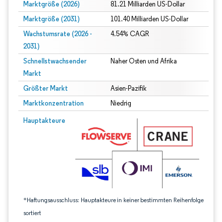
Marktgröße (2026)
81.21 Milliarden US-Dollar
Marktgröße (2031)
101.40 Milliarden US-Dollar
Wachstumsrate (2026 -
4.54% CAGR
2031)
Schnellstwachsender
Naher Osten und Afrika
Markt
Größter Markt
Asien-Pazifik
Marktkonzentration
Niedrig
Bild © Mordor Intelligence. Wiederverwendung erfordert Namensnennung gem
Hauptakteure
*Haftungsausschluss: Hauptakteure in keiner bestimmten Reihenfolge
sortiert