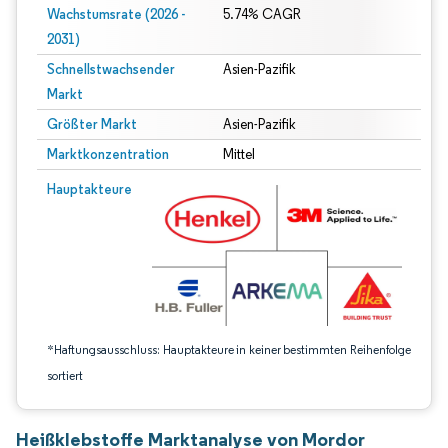
Wachstumsrate (2026 -
5.74% CAGR
2031)
Schnellstwachsender
Asien-Pazifik
Markt
Größter Markt
Asien-Pazifik
Marktkonzentration
Mittel
Bild © Mordor Intelligence. Wiederverwendung erfordert Namensnennung gem
Hauptakteure
*Haftungsausschluss: Hauptakteure in keiner bestimmten Reihenfolge
sortiert
Heißklebstoffe Marktanalyse von Mordor