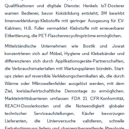
Qualifikationen und digitale Dienste: Henkels IoT-Dosierer
warnen Bediener, bevor Koksbildung entsteht; 3M bewirbt
Innenverkleidungs-Klebstoffe mit geringer Ausgasung für EV-
Kabinen; H.B. Fuller vermarktet Klebstoffe mit erneuerbarer
Etikettierung, die PET-Flaschenrecyclingströme ermöglichen.
Mittelständische Unternehmen wie Bostik und Jowat
konzentrieren sich auf Möbel, Hygiene und Klebebänder und
differenzieren sich durch Applikationsgeräte-Partnerschaften,
die Verbrauchsmaterialien mit Wartungsplänen bündeln. Start-
ups zielen auf reversible Verklebungschemikalien ab, die durch
Wärme oder Mikrowellenfelder ausgelöst werden, mit dem
Ziel, kreislaufwirtschaftliche Demontage zu ermöglichen.
Markteintrittsbarrieren umfassen FDA 21 CFR-Konformität,
REACH-Dossierkosten und die Notwendigkeit globaler
technischer Serviceaufstellungen. Käufer bevorzugen
Lieferanten, die Linienversuche validieren, schnelle
Farbabstimmung liefern und chargenübergreifende Rheologie