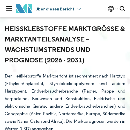
Über diesen Bericht
HEISSKLEBSTOFFE MARKTGRÖSSE & MA
RKTANTEILSANALYSE – WA
CHSTUMSTRENDS UND PR
OGNOSE (2026 - 2031)
Der Heißklebstoffe Marktbericht ist segmentiert nach Harztyp
(Ethylen-Vinylacetat, Styrolblockcopolymere und andere
Harztypen), Endverbraucherbranche (Papier, Pappe und
Verpackung, Bauwesen und Konstruktion, Elektrische und
elektronische Geräte, andere Endverbraucherbranchen) und
Geographie (Asien-Pazifik, Nordamerika, Europa, Südamerika
sowie Naher Osten und Afrika). Die Marktprognosen werden in
Werten (USD) angegeben.