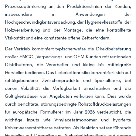
Prozessoptimierung an den Produktionslinien der Kunden,
insbesondere in Anwendungen der
Hochgeschwindigkeitsverpackung, der Hygienevliesstoffe, der
Holzverarbeitung und der Montage, die eine kontrollierte
Viskosität und eine konsistente offene Zeit erfordern.
Der Vertrieb kombiniert typischerweise die Direktbelieferung
großer FMCG-, Verpackungs- und OEM-Kunden mit regionalen
Distributoren, die Verarbeiter und kleine bis mittelgroße
Hersteller bedienen. Das Lieferkettenrisiko konzentriert sich auf
rohölgebundene Zwischenprodukte und Spezialharze, bei
denen Volatilität die Verfügbarkeit einschränken und die
Gültigkeitsdauer von Angeboten verkürzen kann. Dies wurde
durch berichtete, störungsbedingte Rohstoffdruckbelastungen
für europäische Formulierer im Jahr 2026 verdeutlicht, die
wichtige Inputs wie Vinylacetatmonomer und hydrierte
Kohlenwasserstoffharze betrafen. Als Reaktion setzen führende
Hersteller auf Doppelbezug, Sicherheitsbestände und engere