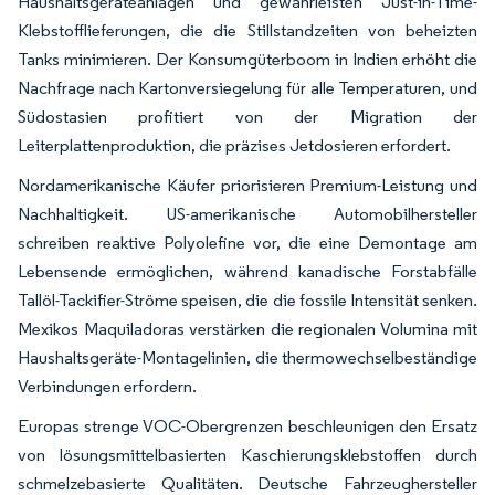
Haushaltsgeräteanlagen und gewährleisten Just-in-Time-
Klebstofflieferungen, die die Stillstandzeiten von beheizten
Tanks minimieren. Der Konsumgüterboom in Indien erhöht die
Nachfrage nach Kartonversiegelung für alle Temperaturen, und
Südostasien profitiert von der Migration der
Leiterplattenproduktion, die präzises Jetdosieren erfordert.
Nordamerikanische Käufer priorisieren Premium-Leistung und
Nachhaltigkeit. US-amerikanische Automobilhersteller
schreiben reaktive Polyolefine vor, die eine Demontage am
Lebensende ermöglichen, während kanadische Forstabfälle
Tallöl-Tackifier-Ströme speisen, die die fossile Intensität senken.
Mexikos Maquiladoras verstärken die regionalen Volumina mit
Haushaltsgeräte-Montagelinien, die thermowechselbeständige
Verbindungen erfordern.
Europas strenge VOC-Obergrenzen beschleunigen den Ersatz
von lösungsmittelbasierten Kaschierungsklebstoffen durch
schmelzebasierte Qualitäten. Deutsche Fahrzeughersteller