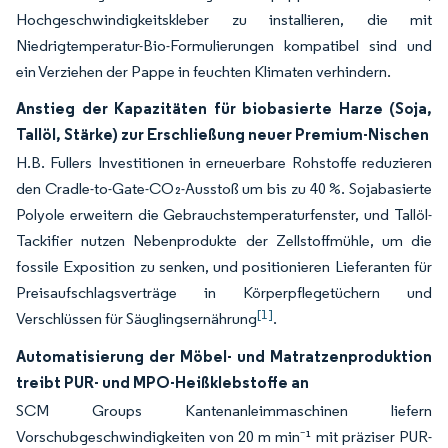
Hochgeschwindigkeitskleber zu installieren, die mit
Niedrigtemperatur-Bio-Formulierungen kompatibel sind und
ein Verziehen der Pappe in feuchten Klimaten verhindern.
Anstieg der Kapazitäten für biobasierte Harze (Soja,
Tallöl, Stärke) zur Erschließung neuer Premium-Nischen
H.B. Fullers Investitionen in erneuerbare Rohstoffe reduzieren
den Cradle-to-Gate-CO₂-Ausstoß um bis zu 40 %. Sojabasierte
Polyole erweitern die Gebrauchstemperaturfenster, und Tallöl-
Tackifier nutzen Nebenprodukte der Zellstoffmühle, um die
fossile Exposition zu senken, und positionieren Lieferanten für
Preisaufschlagsverträge in Körperpflegetüchern und
[1]
Verschlüssen für Säuglingsernährung
.
Automatisierung der Möbel- und Matratzenproduktion
treibt PUR- und MPO-Heißklebstoffe an
SCM Groups Kantenanleimmaschinen liefern
Vorschubgeschwindigkeiten von 20 m min⁻¹ mit präziser PUR-