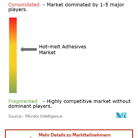
Bild © Mordor Intelligence. Wiederverwendung erfordert Namensnennung gemäß