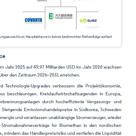
ungsausschluss: Hauptakteure in keiner bestimmten Reihenfolge sortiert
nce
D im Jahr 2025 auf 49,97 Milliarden USD im Jahr 2026 wachsen
 über den Zeitraum 2026–2031 erreichen.
nd Technologie-Upgrades verbessern die Projektökonomie,
luss beschleunigen. Kreislaufwirtschaftsagenden in Europa,
erbrennungsanlagen durch hocheffiziente Vergasungs- und
n. Steigende Emissionshandelspreise in Südkorea, Schweden
denergie und veranlassen unabhängige Stromerzeuger, wieder
ens-Stromabnahmeverträge für Biomethan in den nordischen
 mindern das Händlerpreisrisiko und vertiefen die Liquidität