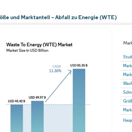
öße und Marktanteil – Abfall zu Energie (WTE)
Mark
Stud
Mark
Mark
Wach
Schn
Größ
Bild © Mordor Intelligence. Wiederverwendung erfor
Mark
Bild 
Haup