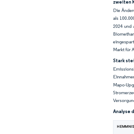
zweiten 
Die Änderu
als 100.0
2024 und 
Biomethan
eingespart
Markt für 
Stark st
Emissions
Einnahmen
Mapo-Upgr
Stromerze
Versorgun
Analyse 
HEMMNI