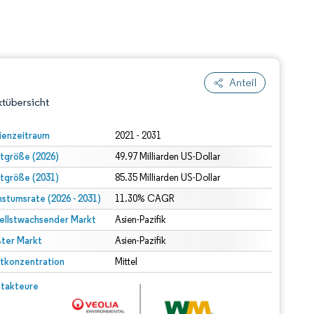
Anteil
tübersicht
ienzeitraum
2021 - 2031
tgröße (2026)
49.97 Milliarden US-Dollar
tgröße (2031)
85.35 Milliarden US-Dollar
stumsrate (2026 - 2031)
11.30% CAGR
ellstwachsender Markt
Asien-Pazifik
ter Markt
dert Namensnennung gemäß CC BY 4.0.
Asien-Pazifik
tkonzentration
Mittel
© Mordor Intelligence. Wiederverwendung erfordert Namensnennung gemäß CC BY 4.0.
takteure