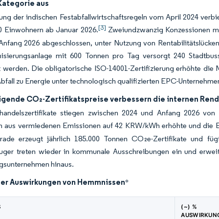
Kategorie aus
ng der indischen Festabfallwirtschaftsregeln vom April 2024 verbi
[3]
00 Einwohnern ab Januar 2026.
Zweiundzwanzig Konzessionen mit
Anfang 2026 abgeschlossen, unter Nutzung von Rentabilitätslücken
isierungsanlage mit 600 Tonnen pro Tag versorgt 240 Stadtbusse
 werden. Die obligatorische ISO-14001-Zertifizierung erhöhte die 
Abfall zu Energie unter technologisch qualifizierten EPC-Unternehme
eigende CO₂-Zertifikatspreise verbessern die internen Ren
handelszertifikate stiegen zwischen 2024 und Anfang 2026 v
 aus vermiedenen Emissionen auf 42 KRW/kWh erhöhte und die Eig
ade erzeugt jährlich 185.000 Tonnen CO₂e-Zertifikate und fü
uger treten wieder in kommunale Ausschreibungen ein und erweiter
gsunternehmen hinaus.
der Auswirkungen von Hemmnissen
*
S
(~) %
AUSWIRKUN