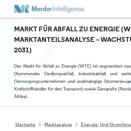
MARKT FÜR ABFALL ZU ENERGIE (WT
ARKTANTEILSANALYSE – WACHSTU
031)
Der Markt für Abfall zu Energie (WTE) ist segmentiert nac
(Kommunaler Siedlungsabfall, Industrieabfall und we
(Versorgungsunternehmen und unabhängige Stromerzeuger,
Kraftstoffhändler für den Transport) sowie Geografie (Nor
Afrika).
Startseite
Marktanalyse
Energie- Und Stromfor