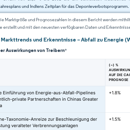
jahresplans und Indiens Zeitplan für das Deponieverbotsprogramm.
Die Marktgröße und Prognosezahlen in diesem Bericht werden mithi
ce erstellt und mit den neuesten verfügbaren Daten und Erkenntnisse
 Markttrends und Erkenntnisse – Abfall zu Energie 
der Auswirkungen von Treibern
*
(~) %
AUSWIRKU
AUF DIE CA
PROGNOSE
e Einführung von Energie-aus-Abfall-Pipelines
+1.8%
entlich-private Partnerschaften in Chinas Greater
a
e-Taxonomie-Anreize zur Beschleunigung der
+1.5%
tung veralteter Verbrennungsanlagen