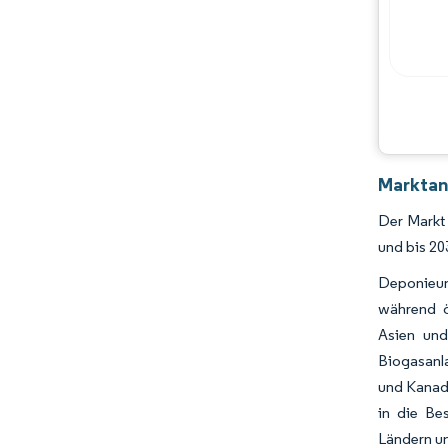
Marktan
Der Markt 
und bis 20
Deponieum
während öf
Asien und
Biogasanl
und Kanada
in die Be
Ländern un