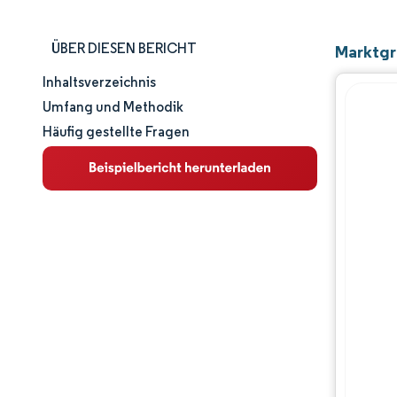
ÜBER DIESEN BERICHT
Marktgr
Inhaltsverzeichnis
Marktgröße und -anteil
Umfang und Methodik
Häufig gestellte Fragen
Marktanalyse
Trends und Einblicke
Segmentanalyse
Geografische Analyse
Wettbewerbslandschaft
Hauptakteure
Branchenentwicklungen