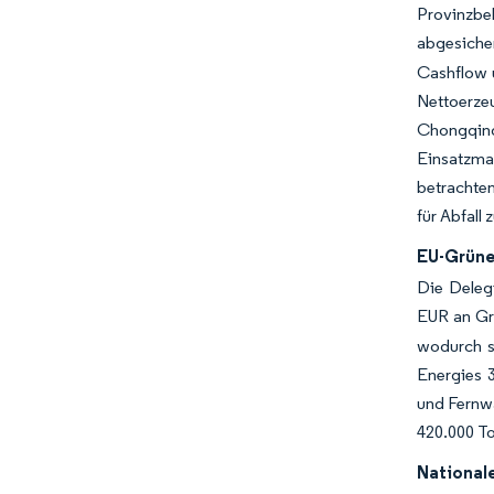
Provinzbe
abgesicher
Cashflow 
Nettoerze
Chongqing
Einsatzma
betrachten
für Abfall 
EU-Grüne
Die Delegi
EUR an Grü
wodurch s
Energies 
und Fernwä
420.000 To
National