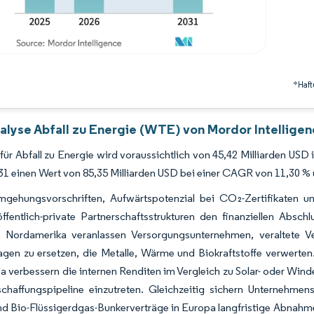
*Haft
alyse Abfall zu Energie (WTE) von Mordor Intellige
für Abfall zu Energie wird voraussichtlich von 45,42 Milliarden US
31 einen Wert von 85,35 Milliarden USD bei einer CAGR von 11,30 %
gehungsvorschriften, Aufwärtspotenzial bei CO₂-Zertifikaten u
fentlich-private Partnerschaftsstrukturen den finanziellen Absch
 Nordamerika veranlassen Versorgungsunternehmen, veraltete V
agen zu ersetzen, die Metalle, Wärme und Biokraftstoffe verwerte
 verbessern die internen Renditen im Vergleich zu Solar- oder Win
schaffungspipeline einzutreten. Gleichzeitig sichern Unternehm
d Bio-Flüssigerdgas-Bunkerverträge in Europa langfristige Abnahme,