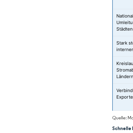
Nationa
Umleitu
Städten
Stark s
interne
Kreisla
Stromab
Länder
Verbind
Exporte
Quelle: Mo
Schnelle 