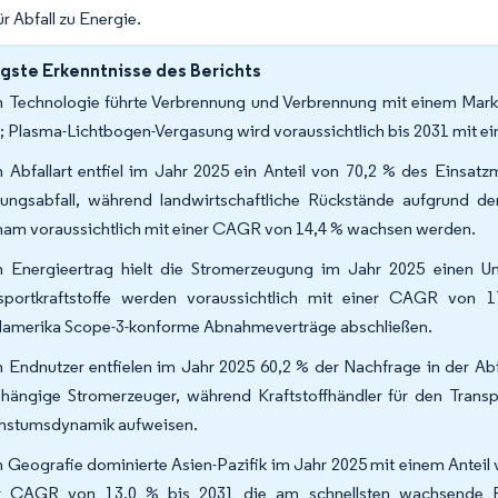
ür Abfall zu Energie.
gste Erkenntnisse des Berichts
 Technologie führte Verbrennung und Verbrennung mit einem Markta
; Plasma-Lichtbogen-Vergasung wird voraussichtlich bis 2031 mit 
 Abfallart entfiel im Jahr 2025 ein Anteil von 70,2 % des Einsatz
lungsabfall, während landwirtschaftliche Rückstände aufgrund der
nam voraussichtlich mit einer CAGR von 14,4 % wachsen werden.
 Energieertrag hielt die Stromerzeugung im Jahr 2025 einen Um
sportkraftstoffe werden voraussichtlich mit einer CAGR von 
amerika Scope-3-konforme Abnahmeverträge abschließen.
 Endnutzer entfielen im Jahr 2025 60,2 % der Nachfrage in der Ab
hängige Stromerzeuger, während Kraftstoffhändler für den Trans
stumsdynamik aufweisen.
 Geografie dominierte Asien-Pazifik im Jahr 2025 mit einem Anteil v
r CAGR von 13,0 % bis 2031 die am schnellsten wachsende Reg