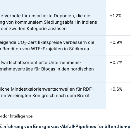
le Verbote für unsortierte Deponien, die die
+1.2%
ng von kommunalem Siedlungsabfall in Indiens
 der zweiten Kategorie auslösen
teigende CO₂-Zertifikatspreise verbessern die
+0.9%
n Renditen von WTE-Projekten in Südkorea
ufwirtschaftsorientierte Unternehmens-
+0.7%
nahmeverträge für Biogas in den nordischen
n
liche Mindestkalorienwertschwellen für RDF-
+0.6%
 im Vereinigten Königreich nach dem Brexit
rdor Intelligence
Einführung von Energie-aus-Abfall-Pipelines für öffentlich-