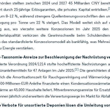
hörden stellten zwischen 2024 und 2027 45 Milliarden CNY berei
[
t durch 25-jährige Erlösgarantien, die privates Kapital entrisiken.
um 8–12 %, während strengere Quellentrenungsvorschriften den un
ugung pro Tonne um 22 % steigert. Das Modell weitet sich auf d
 aus, wo vierzehn weitere Konzessionen im Jahr 2025 den fin
terialqualität verkürzen die Gewinnschwelle beim Schuldendiens
 das standardisierte Konzessionsmodell als bankfähig, was Mehrwä
zu Energie verstärken.
-Taxonomie-Anreize zur Beschleunigung der Nachrüstung v
erte Verordnung 2024/1214 stufte hocheffiziente Nachrüstungen als
[2]
nanleihemitteln für 47 Anlagen im Jahr 2025.
Die gewichteten du
ich die Amortisationszeit für Rauchgasreinigung und Wärmerückg
300-Millionen-EUR-Anleihe finanzierte einen Kondensationswärmet
rme an 45.000 Haushalte liefert. Mitverbrennungsanreize für Ersat
nnen jährlich und erweitern die Verwertungswege im Markt für Abfall
e Verbote für unsortierte Deponien lösen die Umleitung vo