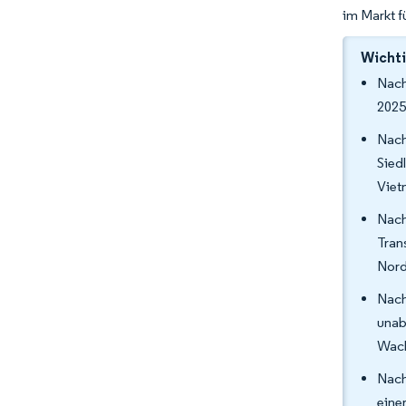
im Markt f
Wichti
Nach
2025
Nach
Sied
Viet
Nach
Tran
Nord
Nach
unab
Wach
Nach
eine