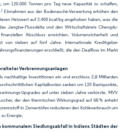
t, um 120.000 Tonnen pro Tag neue Kapazität zu schaffen,
1]
Einnahmen aus der Bodenasche-Verwertung erhöhen den
teren Heizwert auf 2.400 kcal/kg angehoben haben, was die
as Jangtse-Flussdelta und den Wirtschaftskreis Chengdu-
anziellen Abschluss erreichten. Volumensicherheit und
t von sieben auf fünf Jahre. Internationale Kreditgeber
hrungsfinanzierungen erschließt, die den Dealflow im Markt
eralteter Verbrennungsanlagen
 nachhaltige Investitionen ein und erschloss 2,8 Milliarden
rchschnittlichen Kapitalkosten sanken um 120 Basispunkte,
ewinnungs-Upgrades auf unter sieben Jahre verkürzte. MVV
auscher, der den thermischen Wirkungsgrad auf 68 % anhebt
zbrennstoff in Zementöfen reduzieren den Kohleverbrauch um
 zu Energie.
n kommunalem Siedlungsabfall in Indiens Städten der