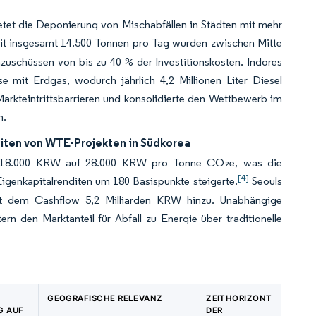
etet die Deponierung von Mischabfällen in Städten mit mehr
 insgesamt 14.500 Tonnen pro Tag wurden zwischen Mitte
zuschüssen von bis zu 40 % der Investitionskosten. Indores
 mit Erdgas, wodurch jährlich 4,2 Millionen Liter Diesel
Markteintrittsbarrieren und konsolidierte den Wettbewerb im
n.
diten von WTE-Projekten in Südkorea
on 18.000 KRW auf 28.000 KRW pro Tonne CO₂e, was die
[4]
enkapitalrenditen um 180 Basispunkte steigerte.
Seouls
gt dem Cashflow 5,2 Milliarden KRW hinzu. Unabhängige
n den Marktanteil für Abfall zu Energie über traditionelle
GEOGRAFISCHE RELEVANZ
ZEITHORIZONT
G AUF
DER