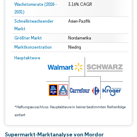
Wachstumsrate (2026 -
3.16% CAGR
2031)
Schnellstwachsender
Asien-Pazifik
Markt
Größter Markt
Nordamerika
Marktkonzentration
Niedrig
Bild © Mordor Intelligence. Wiederverwendung erfordert Namensnennung gem
Hauptakteure
*Haftungsausschluss: Hauptakteure in keiner bestimmten Reihenfolge
sortiert
Supermarkt-Marktanalyse von Mordor