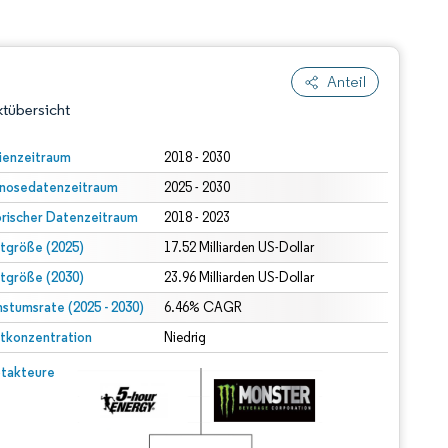
Anteil
tübersicht
ienzeitraum
2018 - 2030
nosedatenzeitraum
2025 - 2030
orischer Datenzeitraum
2018 - 2023
tgröße (2025)
17.52 Milliarden US-Dollar
tgröße (2030)
23.96 Milliarden US-Dollar
stumsrate (2025 - 2030)
dert Namensnennung gemäß CC BY 4.0.
6.46% CAGR
tkonzentration
Niedrig
© Mordor Intelligence. Wiederverwendung erfordert Namensnennung gemäß CC BY 4.0.
takteure