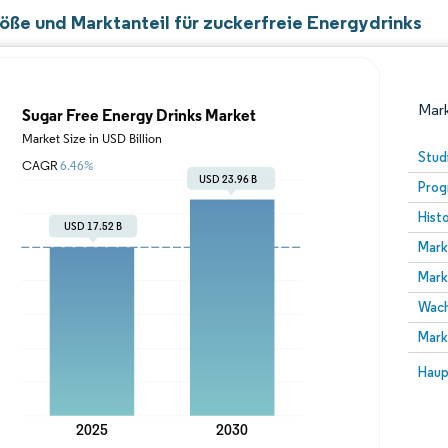
öße und Marktanteil für zuckerfreie Energydrinks
Mark
Stud
Prog
Hist
Mark
Mark
Wach
Bild © Mordor Intelligence. Wiederverwendung erfor
Mark
Bild 
Haup