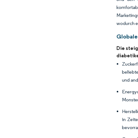
komfortab
Marketing
wodurch ei
Globale
Die stei
diabetik
Zuckerf
belieb
und and
Energyd
Monster
Herstel
in Zeit
bevorra