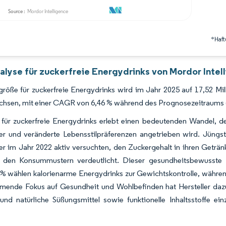
*Haft
alyse für zuckerfreie Energydrinks von Mordor Intel
röße für zuckerfreie Energydrinks wird im Jahr 2025 auf 17,52 Mill
hsen, mit einer CAGR von 6,46 % während des Prognosezeitraums 
 für zuckerfreie Energydrinks erlebt einen bedeutenden Wandel, 
er und veränderte Lebensstilpräferenzen angetrieben wird. Jüngs
r im Jahr 2022 aktiv versuchten, den Zuckergehalt in ihren Geträ
 den Konsummustern verdeutlicht. Dieser gesundheitsbewusste 
 % wählen kalorienarme Energydrinks zur Gewichtskontrolle, währe
ende Fokus auf Gesundheit und Wohlbefinden hat Hersteller dazu v
 und natürliche Süßungsmittel sowie funktionelle Inhaltsstoffe 