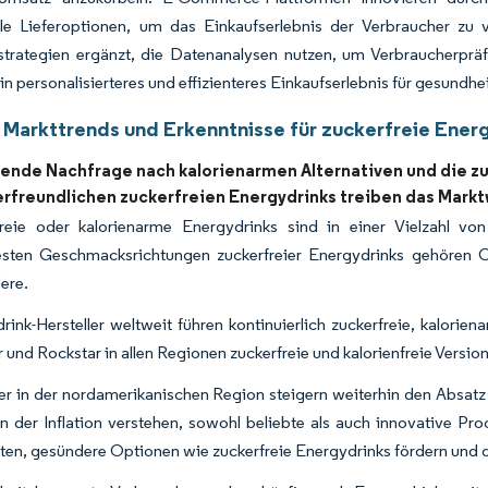
le Lieferoptionen, um das Einkaufserlebnis der Verbraucher zu v
strategien ergänzt, die Datenanalysen nutzen, um Verbraucherprä
n personalisierteres und effizienteres Einkaufserlebnis für gesundh
 Markttrends und Erkenntnisse für zuckerfreie Ener
gende Nachfrage nach kalorienarmen Alternativen und die 
erfreundlichen zuckerfreien Energydrinks treiben das Mark
reie oder kalorienarme Energydrinks sind in einer Vielzahl v
testen Geschmacksrichtungen zuckerfreier Energydrinks gehören
ere.
rink-Hersteller weltweit führen kontinuierlich zuckerfreie, kalorie
 und Rockstar in allen Regionen zuckerfreie und kalorienfreie Versio
ler in der nordamerikanischen Region steigern weiterhin den Absatz
en der Inflation verstehen, sowohl beliebte als auch innovative 
ten, gesündere Optionen wie zuckerfreie Energydrinks fördern und 