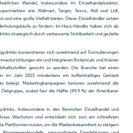
rheblichen Wandel, insbesondere im Einzelhandelssektor.
Supermärkten wie Walmart, Target, Tesco, Aldi und Lidl,
und eine große Vielfalt bieten. Diese Einzelhändler setzen
holungskäufe zu fördern. Im-Haus-Händler haben sich als
inks strategisch durch verbesserte Sichtbarkeit und gezielte
rgydrinks konzentrieren sich zunehmend auf Formulierungen
schmacksrichtungen ein und integrieren Botanicals und Kräuter
Inhaltsstoffen gerecht zu werden. Die Branche hat einen
 im Jahr 2023 mindestens ein koffeinhaltiges Getränk
nks belegt. Marketingkampagnen betonen zunehmend die
e Zielgruppe, wobei fast die Hälfte (49,9 %) der Amerikaner
rgydrinks, insbesondere in den Bereichen Einzelhandel und
ielloses Wachstum und entwickeln sich zum am schnellsten
a-Plattformen nutzen, um die Markenbekanntheit zu steigern
 Abonnementmodelle, personalisierte Empfehlungen und