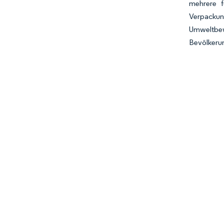
mehrere f
Verpacku
Umweltbew
Bevölkerun