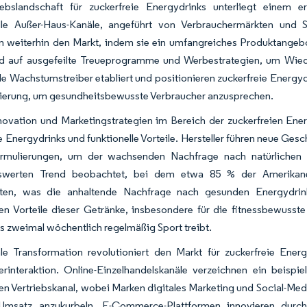
iebslandschaft für zuckerfreie Energydrinks unterliegt einem e
elle Außer-Haus-Kanäle, angeführt von Verbrauchermärkten und 
 weiterhin den Markt, indem sie ein umfangreiches Produktangebot 
 auf ausgefeilte Treueprogramme und Werbestrategien, um Wieder
 Wachstumstreiber etabliert und positionieren zuckerfreie Energydr
ierung, um gesundheitsbewusste Verbraucher anzusprechen.
novation und Marketingstrategien im Bereich der zuckerfreien Ene
e Energydrinks und funktionelle Vorteile. Hersteller führen neue Ge
ormulierungen, um der wachsenden Nachfrage nach natürlichen 
swerten Trend beobachtet, bei dem etwa 85 % der Amerikaner
rten, was die anhaltende Nachfrage nach gesunden Energydri
len Vorteile dieser Getränke, insbesondere für die fitnessbewusst
 zweimal wöchentlich regelmäßig Sport treibt.
ale Transformation revolutioniert den Markt für zuckerfreie Ene
erinteraktion. Online-Einzelhandelskanäle verzeichnen ein beisp
 Vertriebskanal, wobei Marken digitales Marketing und Social-Medi
msatz anzukurbeln. E-Commerce-Plattformen innovieren durch