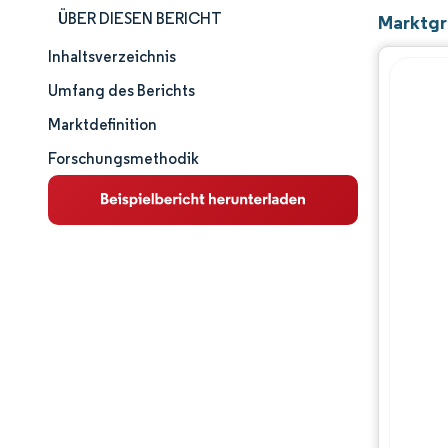
ÜBER DIESEN BERICHT
Marktgr
Inhaltsverzeichnis
Marktschnappschuss
Umfang des Berichts
Marktanalyse
Marktdefinition
Forschungsmethodik
Wichtige Markttrends
Segmentanalyse
Geografische Analyse
Wettbewerbslandschaft
Hauptakteure
Branchenentwicklungen