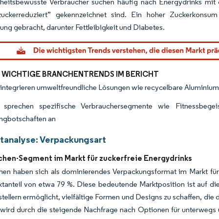
eitsbewusste Verbraucher suchen häufig nach Energydrinks mit g
zuckerreduziert” gekennzeichnet sind. Ein hoher Zuckerkonsum
ung gebracht, darunter Fettleibigkeit und Diabetes.
 WICHTIGE BRANCHENTRENDS IM BERICHT
integrieren umweltfreundliche Lösungen wie recycelbare Aluminiu
 sprechen spezifische Verbrauchersegmente wie Fitnessbegeist
ngbotschaften an
analyse: Verpackungsart
chen-Segment im Markt für zuckerfreie Energydrinks
en haben sich als dominierendes Verpackungsformat im Markt für z
ktanteil von etwa 79 %. Diese bedeutende Marktposition ist auf d
stellern ermöglicht, vielfältige Formen und Designs zu schaffen, d
wird durch die steigende Nachfrage nach Optionen für unterwegs 