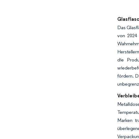
Bild © Mor
Glasflas
Das Glasfl
von 2024 
Wahrnehmu
Hersteller
die Produ
wiederbef
fördern. 
unbegrenzt
Verbleib
Metalldose
Temperatu
Marken tr
überlege
Verpackung