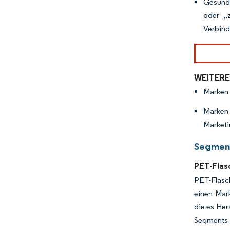
Gesundh
oder „
Verbind
WEITERE
Marken 
Marken
Marketi
Segment
PET-Flas
PET-Flasch
einen Mar
die es Her
Segments 