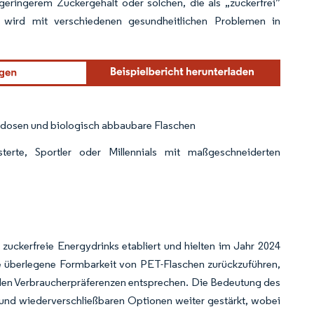
eringerem Zuckergehalt oder solchen, die als „zuckerfrei”
 wird mit verschiedenen gesundheitlichen Problemen in
mdosen und biologisch abbaubare Flaschen
erte, Sportler oder Millennials mit maßgeschneiderten
uckerfreie Energydrinks etabliert und hielten im Jahr 2024
ie überlegene Formbarkeit von PET-Flaschen zurückzuführen,
ie den Verbraucherpräferenzen entsprechen. Die Bedeutung des
und wiederverschließbaren Optionen weiter gestärkt, wobei