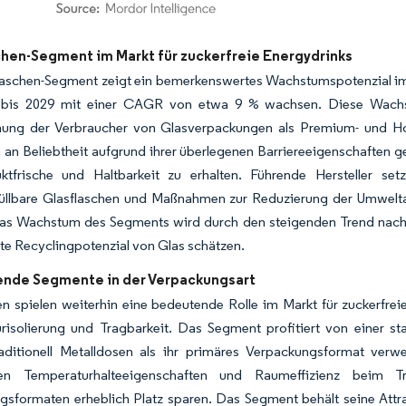
dor Intelligence. Wiederverwendung erfordert Namensnennung gemäß CC BY 4.0.
chen-Segment im Markt für zuckerfreie Energydrinks
aschen-Segment zeigt ein bemerkenswertes Wachstumspotenzial im M
bis 2029 mit einer CAGR von etwa 9 % wachsen. Diese Wachst
ng der Verbraucher von Glasverpackungen als Premium- und Hoc
n an Beliebtheit aufgrund ihrer überlegenen Barriereeigenschaften 
ktfrische und Haltbarkeit zu erhalten. Führende Hersteller se
üllbare Glasflaschen und Maßnahmen zur Reduzierung der Umwelt
Das Wachstum des Segments wird durch den steigenden Trend nachha
e Recyclingpotenzial von Glas schätzen.
ende Segmente in der Verpackungsart
n spielen weiterhin eine bedeutende Rolle im Markt für zuckerfreie
risolierung und Tragbarkeit. Das Segment profitiert von einer st
aditionell Metalldosen als ihr primäres Verpackungsformat ve
nen Temperaturhalteeigenschaften und Raumeffizienz beim 
sformaten erheblich Platz sparen. Das Segment behält seine Attra