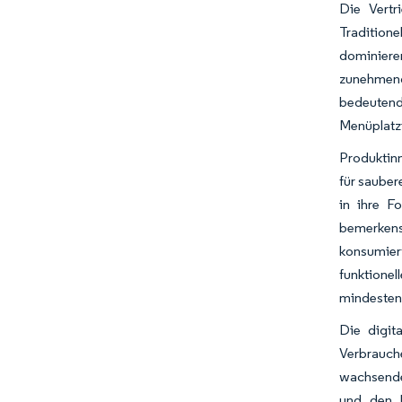
Die Vertr
Tradition
dominieren
zunehmend
bedeutende
Menüplatz
Produktin
für sauber
in ihre F
bemerken
konsumie
funktionel
mindestens
Die digit
Verbrauch
wachsenden
und den U