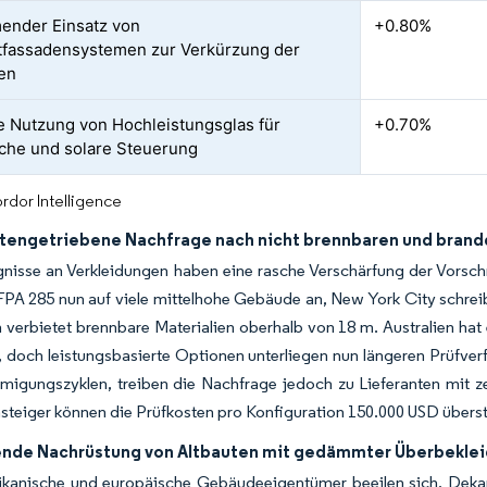
ender Einsatz von
+0.80%
fassadensystemen zur Verkürzung der
en
e Nutzung von Hochleistungsglas für
+0.70%
che und solare Steuerung
rdor Intelligence
ftengetriebene Nachfrage nach nicht brennbaren und bra
nisse an Verkleidungen haben eine rasche Verschärfung der Vorsch
A 285 nun auf viele mittelhohe Gebäude an, New York City schreibt
 verbietet brennbare Materialien oberhalb von 18 m. Australien hat 
, doch leistungsbasierte Optionen unterliegen nun längeren Prüfver
igungszyklen, treiben die Nachfrage jedoch zu Lieferanten mit ze
steiger können die Prüfkosten pro Konfiguration 150.000 USD überste
de Nachrüstung von Altbauten mit gedämmter Überbekle
kanische und europäische Gebäudeeigentümer beeilen sich, Dekarb