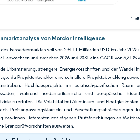
*Haft
nmarktanalyse von Mordor Intelligence
des Fassadenmarktes soll von 294,11 Milliarden USD im Jahr 2025 u
031 anwachsen und zwischen 2026 und 2031 eine CAGR von 5,31 % v
e Urbanisierung, strengere Energievorschriften und der Wandel hi
age, da Projektentwickler eine schnellere Projektabwicklung sowi
 anstreben. Hochhausprojekte im asiatisch-pazifischen Raum
assaden, während nordamerikanische und europäische Eigentü
fziele zu erfüllen. Die Volatilität bei Aluminium- und Floatglaskos
doch Preisanpassungsklauseln und Beschaffungsabsicherungen trag
tig gewinnen Lieferanten mit eigenen Prüfeinrichtungen an Wett
he Brandprüfvorschriften ausweiten.