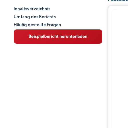
Inhaltsverzeichnis
Marktgröße und -anteil
Umfang des Berichts
Häufig gestellte Fragen
Marktanalyse
Trends und Einblicke
Segmentanalyse
Geografische Analyse
Wettbewerbslandschaft
Hauptakteure
Branchenentwicklungen