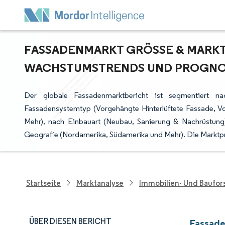
FASSADENMARKT GRÖSSE & MARKTAN
ACHSTUMSTRENDS UND PROGNOSE 
Der globale Fassadenmarktbericht ist segmentiert nac
Fassadensystemtyp (Vorgehängte Hinterlüftete Fassade, Vo
Mehr), nach Einbauart (Neubau, Sanierung & Nachrüstu
Geografie (Nordamerika, Südamerika und Mehr). Die Marktp
Startseite
Marktanalyse
Immobilien- Und Baufo
ÜBER DIESEN BERICHT
Fassade