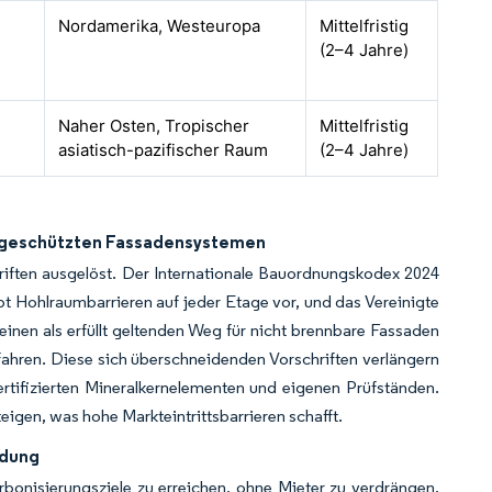
Nordamerika, Westeuropa
Mittelfristig
(2–4 Jahre)
Naher Osten, Tropischer
Mittelfristig
asiatisch-pazifischer Raum
(2–4 Jahre)
ndgeschützten Fassadensystemen
riften ausgelöst. Der Internationale Bauordnungskodex 2024
 Hohlraumbarrieren auf jeder Etage vor, und das Vereinigte
einen als erfüllt geltenden Weg für nicht brennbare Fassaden
fahren. Diese sich überschneidenden Vorschriften verlängern
rtifizierten Mineralkernelementen und eigenen Prüfständen.
igen, was hohe Markteintrittsbarrieren schafft.
idung
onisierungsziele zu erreichen, ohne Mieter zu verdrängen.