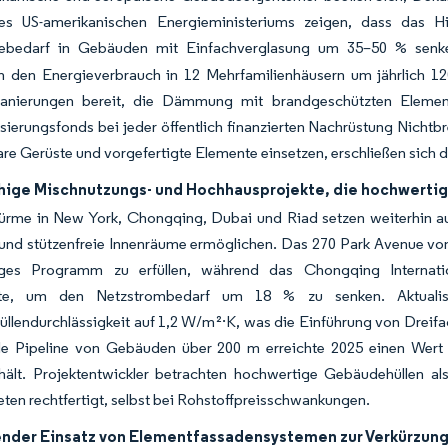
es US-amerikanischen Energieministeriums zeigen, dass das 
ebedarf in Gebäuden mit Einfachverglasung um 35–50 % senk
en den Energieverbrauch in 12 Mehrfamilienhäusern um jährlich 12
anierungen bereit, die Dämmung mit brandgeschützten Element
ierungsfonds bei jeder öffentlich finanzierten Nachrüstung Nichtbr
re Gerüste und vorgefertigte Elemente einsetzen, erschließen sich
hige Mischnutzungs- und Hochhausprojekte, die hochwerti
-Türme in New York, Chongqing, Dubai und Riad setzen weiterhin 
 und stützenfreie Innenräume ermöglichen. Das 270 Park Avenue 
ges Programm zu erfüllen, während das Chongqing Internatio
rte, um den Netzstrombedarf um 18 % zu senken. Aktualisi
llendurchlässigkeit auf 1,2 W/m²·K, was die Einführung von Dreif
le Pipeline von Gebäuden über 200 m erreichte 2025 einen Wer
rhält. Projektentwickler betrachten hochwertige Gebäudehüllen a
en rechtfertigt, selbst bei Rohstoffpreisschwankungen.
der Einsatz von Elementfassadensystemen zur Verkürzung