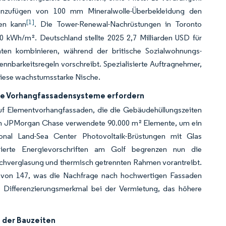
Hinzufügen von 100 mm Mineralwolle-Überbekleidung den
[1]
en kann
. Die Tower-Renewal-Nachrüstungen in Toronto
0 kWh/m². Deutschland stellte 2025 2,7 Milliarden USD für
en kombinieren, während der britische Sozialwohnungs-
ennbarkeitsregeln vorschreibt. Spezialisierte Auftragnehmer,
 diese wachstumsstarke Nische.
ge Vorhangfassadensysteme erfordern
auf Elementvorhangfassaden, die die Gebäudehüllungszeiten
von JPMorgan Chase verwendete 90.000 m² Elemente, um ein
nal Land-Sea Center Photovoltaik-Brüstungen mit Glas
erte Energievorschriften am Golf begrenzen nun die
achverglasung und thermisch getrennten Rahmen vorantreibt.
t von 147, was die Nachfrage nach hochwertigen Fassaden
ls Differenzierungsmerkmal bei der Vermietung, das höhere
 der Bauzeiten