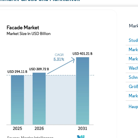
Mark
Stud
Mark
Mark
Wach
Schn
Größ
Bild © Mordor Intelligence. Wiederverwendung erfor
Mark
Bild 
Haup