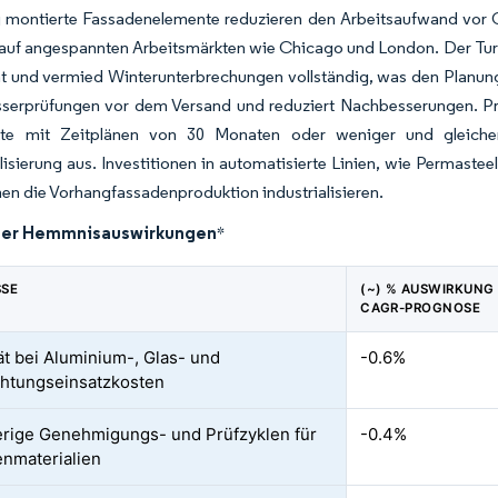
g montierte Fassadenelemente reduzieren den Arbeitsaufwand vor 
il auf angespannten Arbeitsmärkten wie Chicago und London. Der T
t und vermied Winterunterbrechungen vollständig, was den Planungsv
serprüfungen vor dem Versand und reduziert Nachbesserungen. Pro
kte mit Zeitplänen von 30 Monaten oder weniger und gleiche
isierung aus. Investitionen in automatisierte Linien, wie Permaste
n die Vorhangfassadenproduktion industrialisieren.
der Hemmnisauswirkungen
*
SSE
(~) % AUSWIRKUNG 
CAGR-PROGNOSE
tät bei Aluminium-, Glas- und
-0.6%
htungseinsatzkosten
rige Genehmigungs- und Prüfzyklen für
-0.4%
nmaterialien