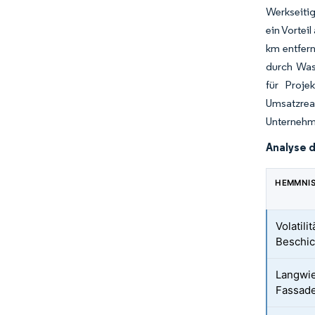
Werkseiti
ein Vorte
km entfern
durch Was
für Proje
Umsatzreal
Unternehme
Analyse 
HEMMNI
Volatili
Beschic
Langwie
Fassade