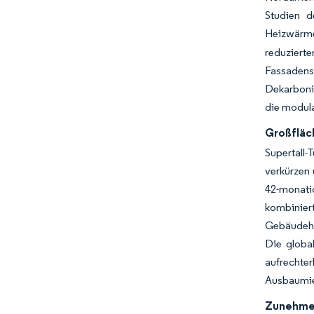
Studien d
Heizwärm
reduziert
Fassadens
Dekarbonis
die modula
Großfläc
Supertall
verkürzen
42-monati
kombinie
Gebäudehü
Die globa
aufrechte
Ausbaumiet
Zunehmen