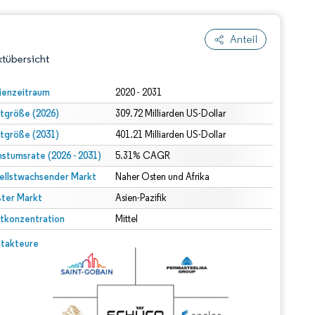
Anteil
tübersicht
ienzeitraum
2020 - 2031
tgröße (2026)
309.72 Milliarden US-Dollar
tgröße (2031)
401.21 Milliarden US-Dollar
stumsrate (2026 - 2031)
5.31% CAGR
ellstwachsender Markt
Naher Osten und Afrika
ter Markt
dert Namensnennung gemäß CC BY 4.0.
Asien-Pazifik
tkonzentration
Mittel
© Mordor Intelligence. Wiederverwendung erfordert Namensnennung gemäß CC BY 4.0.
takteure