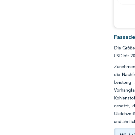
Fassade
Die Größe 
USD bis 2
Zunehmend
die Nachfr
Leistung
Vorhangf
Kohlenstof
gesetzt, 
Gleichzei
und ähnlic