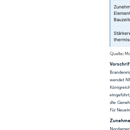
Zunehm
Element
Bauzeit
Stärker
thermis
Quelle: Mo
Vorschri
Brandereig
wendet NFP
Königreich
eingeführt
die Genehm
Für Neuein
Zunehmen
Nordameri