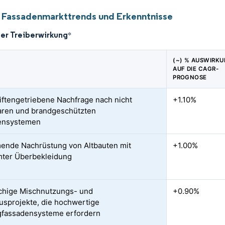
 Fassadenmarkttrends und Erkenntnisse
der Treiberwirkung
*
(~) % AUSWIRK
AUF DIE CAGR-
PROGNOSE
iftengetriebene Nachfrage nach nicht
+1.10%
ren und brandgeschützten
ensystemen
nde Nachrüstung von Altbauten mit
+1.00%
ter Überbekleidung
chige Mischnutzungs- und
+0.90%
sprojekte, die hochwertige
gfassadensysteme erfordern