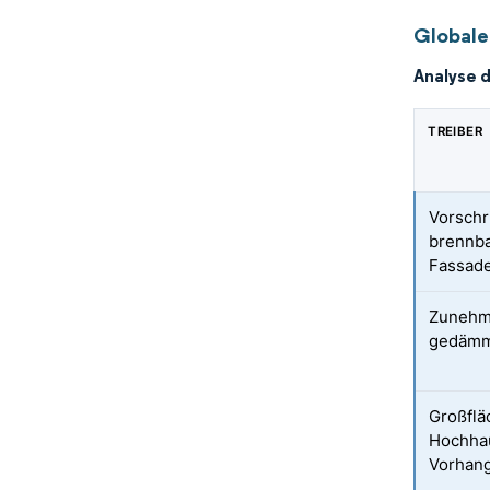
Globale
Analyse 
TREIBER
Vorschr
brennba
Fassad
Zunehme
gedämm
Großflä
Hochhau
Vorhan