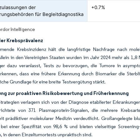
zulassungen der
+0.7%
rungsbehörden für Begleitdiagnostika
rdor Intelligence
der Krebsprävalenz
mende Krebsinzidenz hält die langfristige Nachfrage nach mole
Allein in den Vereinigten Staaten wurden im Jahr 2024 mehr als 1,8
ger dazu veranlasst, Tests zu bevorzugen, die Tumore in asymp
erkennen, dass eine frühere Erkennung durch Biomarker die Sterbl
liche Grundlage für eine breite Testvergütung stärkt.
ung zur proaktiven Risikobewertung und Früherkennung
Strategien verlagern sich von der Diagnose etablierter Erkrankungen
richtete von 371 Plasmaprotein-Signalen, die mehrere Krebsar
t prädiktiver molekularer Medizin verdeutlicht. Großangelegte blut
bei einer Spezifität von 98,6 % und bieten vielseitige Screenin
, in denen Einzeltumortests unpraktisch sind.