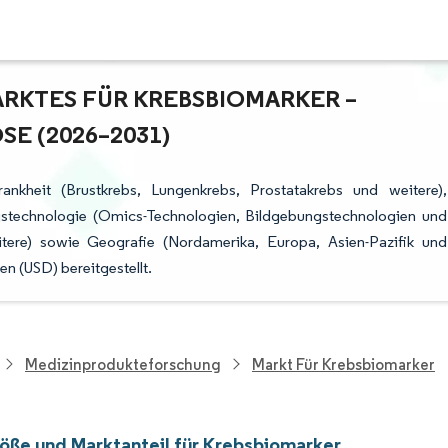
KTES FÜR KREBSBIOMARKER – W
 (2026–2031)
nkheit (Brustkrebs, Lungenkrebs, Prostatakrebs und weitere),
ngstechnologie (Omics-Technologien, Bildgebungstechnologien und
itere) sowie Geografie (Nordamerika, Europa, Asien-Pazifik und
n (USD) bereitgestellt.
Medizinprodukteforschung
Markt Für Krebsbiomarker
öße und Marktanteil für Krebsbiomarker