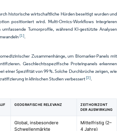
ch historische wirtschaftliche Hürden beseitigt wurden und
ion positioniert wird. Multi-Omics-Workflows integrieren
 umfassende Tumorprofile, während KI-gestützte Analysen
[1]
 umwandeln
.
 biomedizinischer Zusammenhänge, um Biomarker-Panels mit
ntifizieren. Geschlechtsspezifische Proteinpanels erkennen
i einer Spezifität von 99 %. Solche Durchbrüche zeigen, wie
[2]
atifizierung in klinischen Studien verbessert
.
AUF
GEOGRAFISCHE RELEVANZ
ZEITHORIZONT
E
DER AUSWIRKUNG
Global, insbesondere
Mittelfristig (2–
Schwellenmärkte
4 Jahre)