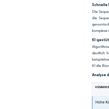
Schnelle
Die Seque
die Seque
genomisch
komplexe 
KI-gestü
Algorithm
deutlich h
beispielsw
KI die Bio
Analyse 
HEMMNI
Hohe Ko