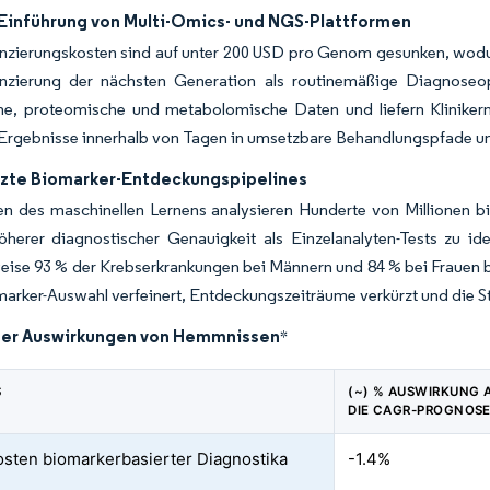
 Einführung von Multi-Omics- und NGS-Plattformen
nzierungskosten sind auf unter 200 USD pro Genom gesunken, wodur
nzierung der nächsten Generation als routinemäßige Diagnoseopt
e, proteomische und metabolomische Daten und liefern Klinikern
Ergebnisse innerhalb von Tagen in umsetzbare Behandlungspfade
tzte Biomarker-Entdeckungspipelines
en des maschinellen Lernens analysieren Hunderte von Millionen
öherer diagnostischer Genauigkeit als Einzelanalyten-Tests zu ide
eise 93 % der Krebserkrankungen bei Männern und 84 % bei Frauen be
marker-Auswahl verfeinert, Entdeckungszeiträume verkürzt und die Str
der Auswirkungen von Hemmnissen
*
S
(~) % AUSWIRKUNG 
DIE CAGR-PROGNOS
sten biomarkerbasierter Diagnostika
-1.4%