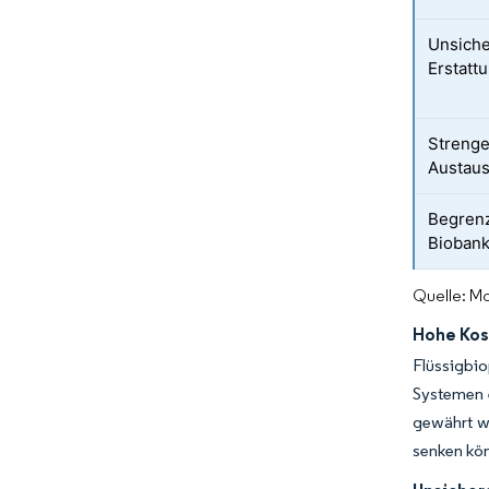
Unsiche
Erstat
Strenge
Austaus
Begrenz
Bioban
Quelle: Mo
Hohe Kos
Flüssigbi
Systemen 
gewährt w
senken kön