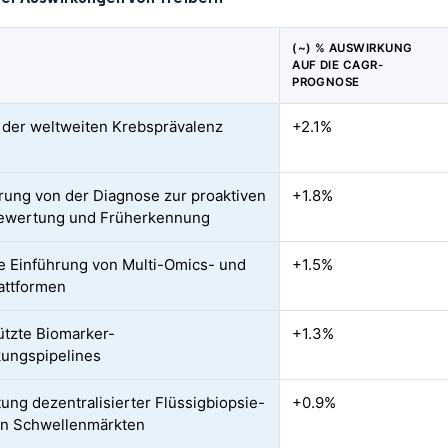
(~) % AUSWIRKUNG
AUF DIE CAGR-
PROGNOSE
 der weltweiten Krebsprävalenz
+2.1%
rung von der Diagnose zur proaktiven
+1.8%
bewertung und Früherkennung
e Einführung von Multi-Omics- und
+1.5%
attformen
ützte Biomarker-
+1.3%
ungspipelines
ung dezentralisierter Flüssigbiopsie-
+0.9%
in Schwellenmärkten