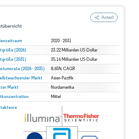
Anteil
tübersicht
ienzeitraum
2020 - 2031
tgröße (2026)
23.22 Milliarden US-Dollar
tgröße (2031)
35.16 Milliarden US-Dollar
stumsrate (2026 - 2031)
8.65% CAGR
ellstwachsender Markt
Asien-Pazifik
ter Markt
dert Namensnennung gemäß CC BY 4.0.
Nordamerika
tkonzentration
Mittel
© Mordor Intelligence. Wiederverwendung erfordert Namensnennung gemäß CC BY 4.0.
takteure