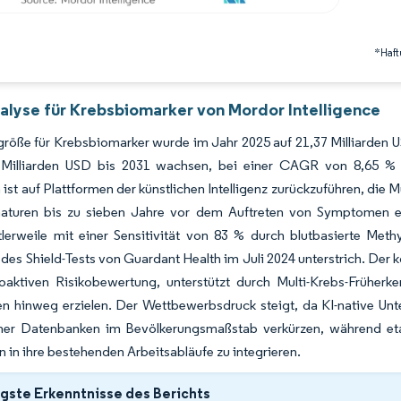
*Haft
alyse für Krebsbiomarker von Mordor Intelligence
röße für Krebsbiomarker wurde im Jahr 2025 auf 21,37 Milliarden U
 Milliarden USD bis 2031 wachsen, bei einer CAGR von 8,65 %
st auf Plattformen der künstlichen Intelligenz zurückzuführen, die 
aturen bis zu sieben Jahre vor dem Auftreten von Symptomen erm
tlerweile mit einer Sensitivität von 83 % durch blutbasierte Met
des Shield-Tests von Guardant Health im Juli 2024 unterstrich. Der 
roaktiven Risikobewertung, unterstützt durch Multi-Krebs-Früherk
n hinweg erzielen. Der Wettbewerbsdruck steigt, da KI-native U
er Datenbanken im Bevölkerungsmaßstab verkürzen, während etab
n in ihre bestehenden Arbeitsabläufe zu integrieren.
gste Erkenntnisse des Berichts