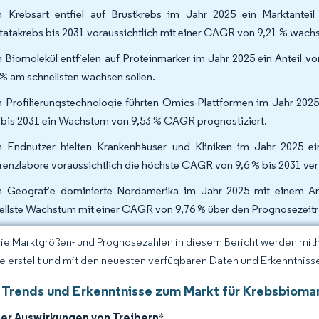
 Krebsart entfiel auf Brustkrebs im Jahr 2025 ein Marktante
tatakrebs bis 2031 voraussichtlich mit einer CAGR von 9,21 % wach
 Biomolekül entfielen auf Proteinmarker im Jahr 2025 ein Anteil 
 % am schnellsten wachsen sollen.
 Profilierungstechnologie führten Omics-Plattformen im Jahr 202
 bis 2031 ein Wachstum von 9,53 % CAGR prognostiziert.
 Endnutzer hielten Krankenhäuser und Kliniken im Jahr 2025 ei
renzlabore voraussichtlich die höchste CAGR von 9,6 % bis 2031 ve
 Geografie dominierte Nordamerika im Jahr 2025 mit einem Ant
ellste Wachstum mit einer CAGR von 9,76 % über den Prognosezeitr
Die Marktgrößen- und Prognosezahlen in diesem Bericht werden mit
ce erstellt und mit den neuesten verfügbaren Daten und Erkenntnissen
 Trends und Erkenntnisse zum Markt für Krebsbioma
der Auswirkungen von Treibern
*