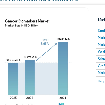
Mark
Stud
Mark
Mark
Wach
Schn
Größ
Bild © Mordor Intelligence. Wiederverwendung erfor
Mark
Bild 
Haup