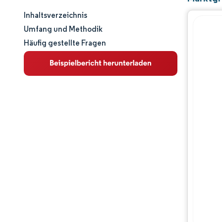
Inhaltsverzeichnis
Marktgröße und -anteil
Umfang und Methodik
Häufig gestellte Fragen
Marktanalyse
Trends und Einblicke
Segmentanalyse
Geografische Analyse
Wettbewerbslandschaft
Hauptakteure
Branchenentwicklungen