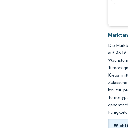
Marktan
Die Marktg
auf 35,16
Wachstum i
Tumorsign
Krebs mit
Zulassung 
hin zur p
Tumortype
genomisch
Fähigkeite
Wichti