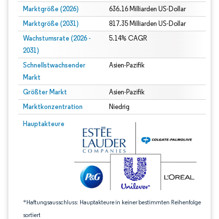
Marktgröße (2026)
636.16 Milliarden US-Dollar
Marktgröße (2031)
817.35 Milliarden US-Dollar
Wachstumsrate (2026 -
5.14% CAGR
2031)
Schnellstwachsender
Asien-Pazifik
Markt
Größter Markt
Asien-Pazifik
Marktkonzentration
Niedrig
Bild © Mordor Intelligence. Wiederverwendung erfordert Namensnennung gem
Hauptakteure
*Haftungsausschluss: Hauptakteure in keiner bestimmten Reihenfolge
sortiert