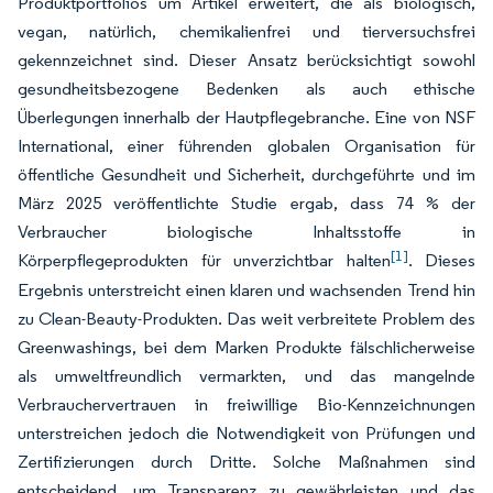
Produktportfolios um Artikel erweitert, die als biologisch,
vegan, natürlich, chemikalienfrei und tierversuchsfrei
gekennzeichnet sind. Dieser Ansatz berücksichtigt sowohl
gesundheitsbezogene Bedenken als auch ethische
Überlegungen innerhalb der Hautpflegebranche. Eine von NSF
International, einer führenden globalen Organisation für
öffentliche Gesundheit und Sicherheit, durchgeführte und im
März 2025 veröffentlichte Studie ergab, dass 74 % der
Verbraucher biologische Inhaltsstoffe in
[1]
Körperpflegeprodukten für unverzichtbar halten
. Dieses
Ergebnis unterstreicht einen klaren und wachsenden Trend hin
zu Clean-Beauty-Produkten. Das weit verbreitete Problem des
Greenwashings, bei dem Marken Produkte fälschlicherweise
als umweltfreundlich vermarkten, und das mangelnde
Verbrauchervertrauen in freiwillige Bio-Kennzeichnungen
unterstreichen jedoch die Notwendigkeit von Prüfungen und
Zertifizierungen durch Dritte. Solche Maßnahmen sind
entscheidend, um Transparenz zu gewährleisten und das