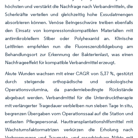
höchsten und verstärkt die Nachfrage nach Verbandmitteln, die
Scherkräfte verteilen und gleichzeitig hohe Exsudatmengen
absorbieren können. Venöse Beingeschwüre treiben ebenfalls
den Einsatz von kompressionskompatiblen Materialien mit
antimikrobiellem Silber oder Polyhexanid an. Klinische
Leitlinien empfehlen nun die Fluoreszenzbildgebung am
Behandlungsort zur Erkennung der Bakterienlast, was einen
Nachfrageeffekt für kompatible Verbandmittel erzeugt.
Akute Wunden wachsen mit einer CAGR von 5,37 %, gestützt
durch steigende orthopädische und onkologische
Operationsvolumina, da pandemiebedingte Rückstände
abgebaut werden. Verbandmittel für die Unterdrucktherapie
mit verlängerter Tragedauer verbleiben nun sieben Tage in situ,
begrenzen Übergaben vom Operationssaal auf die Station und
entlasten Pflegepersonal. Hauttransplantationshilfsmittel mit
Wachstumsfaktormatrizen verkürzen die Erholung nach
Verbrennungen und Traumata, und resorbierbare Nähte mit