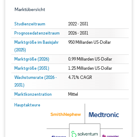
Marktübersicht
Studienzeitraum
2022 - 2031
Prognosedatenzeitraum
2026 - 2031
Marktgröße im Basisjahr
950 Milliarden US-Dollar
(2025)
Marktgröße (2026)
0.99 Milliarden US-Dollar
Marktgröße (2031)
1.25 Milliarden US-Dollar
Wachstumsrate (2026 -
4.71% CAGR
2031)
Marktkonzentration
Mittel
Bild © Mordor Intelligence. Wiederverwendung erfordert Namensnennung gem
Hauptakteure