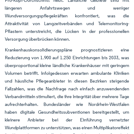
Pro-Kopf-Durchschnitt hebt. Ländliche Gebiete sind mit
längeren Anfahrtswegen und weniger
Wundversorgungspflegekräften konfrontiert, was die
Attraktivität von Langzeitverbänden und Telemonitoring-
Pflastern unterstreicht, die Lücken in der professionellen
Versorgung überbrücken können.
Krankenhauskonsolidierungspläne prognostizieren eine
Reduzierung von 1.900 auf 1.250 Einrichtungen bis 2033, was
überproportional kleine ländliche Krankenhäuser mit geringem
Volumen betrifft. Infolgedessen erwarten ambulante Kliniken
und häusliche Pflegeanbieter in diesen Bezirken steigende
Fallzahlen, was die Nachfrage nach einfach anzuwendenden
Verbandmitteln stimuliert, die ihre Integrität über mehrere Tage
aufrechterhalten. Bundesländer wie Nordrhein-Westfalen
haben digitale Gesundheitssubventionen bereitgestellt, um
kleinere Anbieter bei der Einführung vernetzter
Wundplattformen zu unterstützen, was einen Multiplikatoreffekt