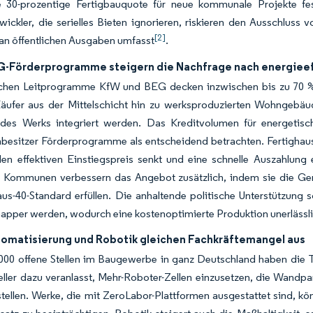
e 30-prozentige Fertigbauquote für neue kommunale Projekte fes
wickler, die serielles Bieten ignorieren, riskieren den Ausschluss 
[2]
 an öffentlichen Ausgaben umfasst
.
G-Förderprogramme steigern die Nachfrage nach energieef
chen Leitprogramme KfW und BEG decken inzwischen bis zu 70 % d
äufer aus der Mittelschicht hin zu werksproduzierten Wohngebä
 des Werks integriert werden. Das Kreditvolumen für energetis
esitzer Förderprogramme als entscheidend betrachten. Fertighaushe
den effektiven Einstiegspreis senkt und eine schnelle Auszahlung
e Kommunen verbessern das Angebot zusätzlich, indem sie die Ge
aus-40-Standard erfüllen. Die anhaltende politische Unterstützung s
apper werden, wodurch eine kostenoptimierte Produktion unerlässli
omatisierung und Robotik gleichen Fachkräftemangel aus
00 offene Stellen im Baugewerbe in ganz Deutschland haben die Ta
eller dazu veranlasst, Mehr-Roboter-Zellen einzusetzen, die Wan
stellen. Werke, die mit ZeroLabor-Plattformen ausgestattet sind, k