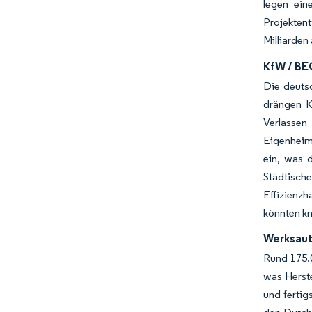
legen ein
Projektent
Milliarden
KfW / BE
Die deuts
drängen K
Verlassen
Eigenheimb
ein, was 
Städtisch
Effizienzh
könnten kn
Werksaut
Rund 175.0
was Herst
und fertig