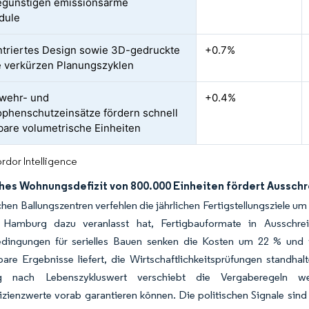
egünstigen emissionsarme
dule
triertes Design sowie 3D-gedruckte
+0.7%
e verkürzen Planungszyklen
wehr- und
+0.4%
ophenschutzeinsätze fördern schnell
bare volumetrische Einheiten
rdor Intelligence
hes Wohnungsdefizit von 800.000 Einheiten fördert Ausschr
hen Ballungszentren verfehlen die jährlichen Fertigstellungsziele u
 Hamburg dazu veranlasst hat, Fertigbauformate in Ausschre
ingungen für serielles Bauen senken die Kosten um 22 % und v
are Ergebnisse liefert, die Wirtschaftlichkeitsprüfungen standha
g nach Lebenszykluswert verschiebt die Vergaberegeln weit
izienzwerte vorab garantieren können. Die politischen Signale sind 