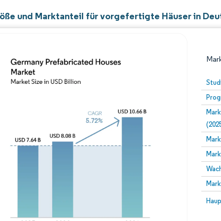
öße und Marktanteil für vorgefertigte Häuser in Deu
Mark
Stud
Prog
Mark
(202
Mark
Mark
Bild © Mordor Intelligence. Wiederverwendung erfor
Wach
Mark
Bild 
Haup