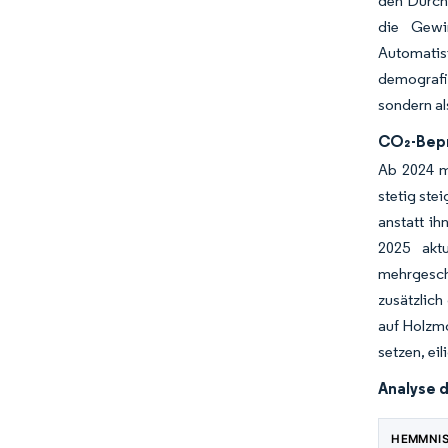
den Durchs
die Gewi
Automatis
demografi
sondern a
CO₂-Bepr
Ab 2024 m
stetig ste
anstatt ih
2025 aktu
mehrgesch
zusätzlich
auf Holzmo
setzen, ei
Analyse 
HEMMNI