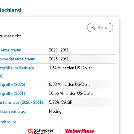
tschland
Anteil
tübersicht
ienzeitraum
2020 - 2031
nosedatenzeitraum
2026 - 2031
tgröße im Basisjahr
7.64 Milliarden US-Dollar
5)
tgröße (2026)
8.08 Milliarden US-Dollar
tgröße (2031)
10.66 Milliarden US-Dollar
dert Namensnennung gemäß CC BY 4.0.
stumsrate (2026 - 2031)
5.72% CAGR
tkonzentration
Niedrig
© Mordor Intelligence. Wiederverwendung erfordert Namensnennung gemäß CC BY 4.0.
takteure