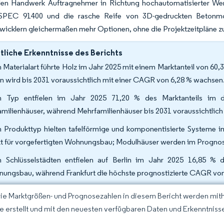
ellen Handwerk Auftragnehmer in Richtung hochautomatisierter Wer
SPEC 91400 und die rasche Reife von 3D-gedruckten Betonmod
wicklern gleichermaßen mehr Optionen, ohne die Projektzeitpläne z
liche Erkenntnisse des Berichts
 Materialart führte Holz im Jahr 2025 mit einem Marktanteil von 60
n wird bis 2031 voraussichtlich mit einer CAGR von 6,28 % wachsen
 Typ entfielen im Jahr 2025 71,20 % des Marktanteils im d
amilienhäuser, während Mehrfamilienhäuser bis 2031 voraussichtli
 Produkttyp hielten tafelförmige und komponentisierte Systeme i
t für vorgefertigten Wohnungsbau; Modulhäuser werden im Prognos
 Schlüsselstädten entfielen auf Berlin im Jahr 2025 16,85 % 
ungsbau, während Frankfurt die höchste prognostizierte CAGR von 
Die Marktgrößen- und Prognosezahlen in diesem Bericht werden mit
ce erstellt und mit den neuesten verfügbaren Daten und Erkenntnissen