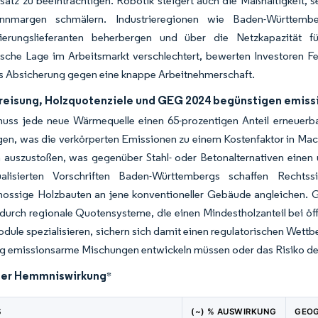
atz zu beeinträchtigen. Robotik steigert auch die Maßhaltigkeit,
nnmargen schmälern. Industrieregionen wie Baden-Württember
ierungslieferanten beherbergen und über die Netzkapazität f
sche Lage im Arbeitsmarkt verschlechtert, bewerten Investoren F
ls Absicherung gegen eine knappe Arbeitnehmerschaft.
eisung, Holzquotenziele und GEG 2024 begünstigen emis
uss jede neue Wärmequelle einen 65-prozentigen Anteil erneuerba
igen, was die verkörperten Emissionen zu einem Kostenfaktor in Ma
n auszustoßen, was gegenüber Stahl- oder Betonalternativen einen u
alisierten Vorschriften Baden-Württembergs schaffen Rechtss
ossige Holzbauten an jene konventioneller Gebäude angleichen. G
 durch regionale Quotensysteme, die einen Mindestholzanteil bei öf
dule spezialisieren, sichern sich damit einen regulatorischen Wettb
lig emissionsarme Mischungen entwickeln müssen oder das Risiko d
der Hemmniswirkung
*
S
(~) % AUSWIRKUNG
GEOG