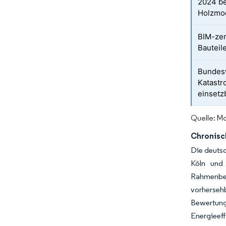
2024 b
Holzmo
BIM-zen
Bauteil
Bundes
Katastr
einsetz
Quelle: Mo
Chronisc
Die deutsc
Köln und
Rahmenbed
vorhersehb
Bewertun
Energieeff