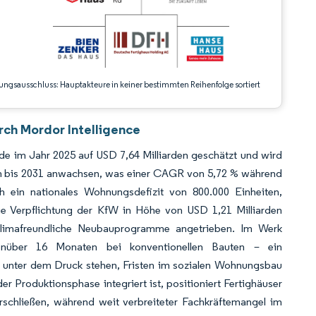
ungsausschluss: Hauptakteure in keiner bestimmten Reihenfolge sortiert
rch Mordor Intelligence
e im Jahr 2025 auf USD 7,64 Milliarden geschätzt und wird
rden bis 2031 anwachsen, was einer CAGR von 5,72 % während
h ein nationales Wohnungsdefizit von 800.000 Einheiten,
e Verpflichtung der KfW in Höhe von USD 1,21 Milliarden
limafreundliche Neubauprogramme angetrieben. Im Werk
genüber 16 Monaten bei konventionellen Bauten – ein
e unter dem Druck stehen, Fristen im sozialen Wohnungsbau
der Produktionsphase integriert ist, positioniert Fertighäuser
rschließen, während weit verbreiteter Fachkräftemangel im