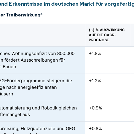
und Erkenntnisse im deutschen Markt für vorgefert
der Treiberwirkung
*
(~) % AUSWIRKUNG
AUF DIE CAGR-
PROGNOSE
ches Wohnungsdefizit von 800.000
+1.8%
en fördert Ausschreibungen für
es Bauen
EG-Förderprogramme steigern die
+1.2%
ge nach energieeffizienten
äusern
tomatisierung und Robotik gleichen
+0.9%
ftemangel aus
reisung, Holzquotenziele und GEG
+0.8%