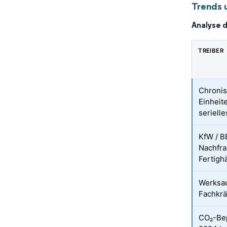
Trends 
Analyse 
TREIBER
Chronis
Einheit
seriell
KfW / B
Nachfra
Fertigh
Werksau
Fachkrä
CO₂-Bep