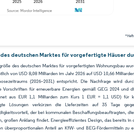
*Haft
 des deutschen Marktes für vorgefertigte Häuser du
größe des deutschen Marktes für vorgefertigten Wohnungsbau wurd
htlich von USD 8,08 Milliarden im Jahr 2026 auf USD 10,66 Millia
osezeitraums (2026–2031) entspricht. Die Nachfrage wird durc
te Vorschriften für erneuerbare Energien gemäß GEG 2024 und di
net aus EUR 1,1 Milliarden zum Kurs 1 EUR = 1,1 USD) für k
tigte Lösungen verkürzen die Lieferzeiten auf 35 Tage ge
igkeitsvorteil, der bei kommunalen Beschaffungsbeauftragten, di
n, großen Anklang findet. Energieeffizientes Design, das bereits in 
nen überproportionalen Anteil an KfW- und BEG-Fördermitteln zu e