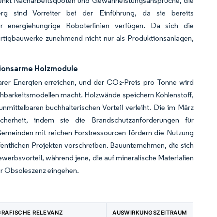
 senkt Nacharbeitsquoten und Gewährleistungsansprüche, die
g sind Vorreiter bei der Einführung, da sie bereits
ür energiehungrige Roboterlinien verfügen. Da sich die
ertigbauwerke zunehmend nicht nur als Produktionsanlagen,
sionsarme Holzmodule
rer Energien erreichen, und der CO₂-Preis pro Tonne wird
chbarkeitsmodellen macht. Holzwände speichern Kohlenstoff,
nmittelbaren buchhalterischen Vorteil verleiht. Die im März
icherheit, indem sie die Brandschutzanforderungen für
emeinden mit reichen Forstressourcen fördern die Nutzung
fentlichen Projekten vorschreiben. Bauunternehmen, die sich
ewerbsvorteil, während jene, die auf mineralische Materialien
er Obsoleszenz eingehen.
RAFISCHE RELEVANZ
AUSWIRKUNGSZEITRAUM