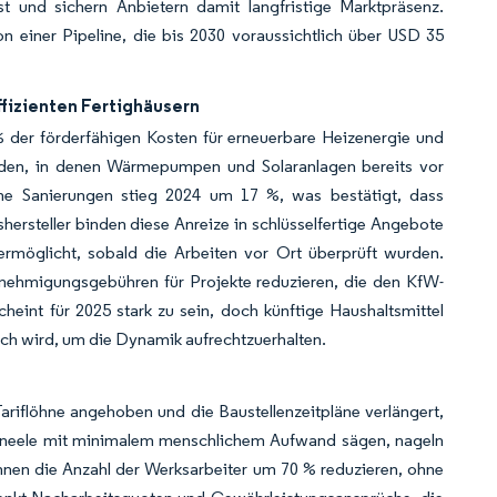
t und sichern Anbietern damit langfristige Marktpräsenz.
von einer Pipeline, die bis 2030 voraussichtlich über USD 35
fizienten Fertighäusern
er förderfähigen Kosten für erneuerbare Heizenergie und
uden, in denen Wärmepumpen und Solaranlagen bereits vor
che Sanierungen stieg 2024 um 17 %, was bestätigt, dass
rsteller binden diese Anreize in schlüsselfertige Angebote
 ermöglicht, sobald die Arbeiten vor Ort überprüft wurden.
nehmigungsgebühren für Projekte reduzieren, die den KfW-
cheint für 2025 stark zu sein, doch künftige Haushaltsmittel
ch wird, um die Dynamik aufrechtzuerhalten.
riflöhne angehoben und die Baustellenzeitpläne verlängert,
dpaneele mit minimalem menschlichem Aufwand sägen, nageln
önnen die Anzahl der Werksarbeiter um 70 % reduzieren, ohne