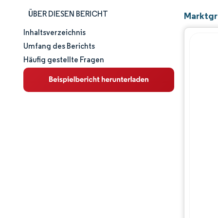
ÜBER DIESEN BERICHT
Marktgr
Inhaltsverzeichnis
Marktgröße und -anteil
Umfang des Berichts
Häufig gestellte Fragen
Marktanalyse
Trends und Einblicke
Segmentanalyse
Geografische Analyse
Wettbewerbslandschaft
Hauptakteure
Branchenentwicklungen