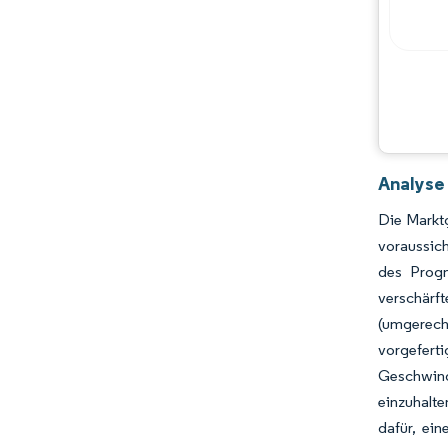
Analyse
Die Markt
voraussic
des Progn
verschärf
(umgerech
vorgefer
Geschwind
einzuhalte
dafür, ei