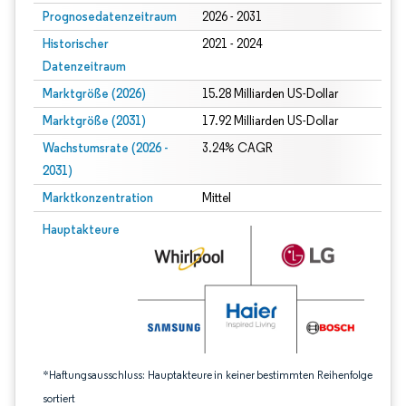
Prognosedatenzeitraum
2026 - 2031
Historischer
2021 - 2024
Datenzeitraum
Marktgröße (2026)
15.28 Milliarden US-Dollar
Marktgröße (2031)
17.92 Milliarden US-Dollar
Wachstumsrate (2026 -
3.24% CAGR
2031)
Marktkonzentration
Mittel
Bild © Mordor Intelligence. Wiederverwendung erfordert Namensnennung gem
Hauptakteure
*Haftungsausschluss: Hauptakteure in keiner bestimmten Reihenfolge
sortiert