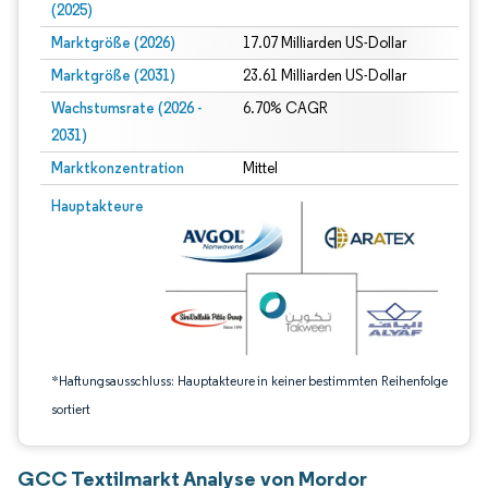
(2025)
Marktgröße (2026)
17.07 Milliarden US-Dollar
Marktgröße (2031)
23.61 Milliarden US-Dollar
Wachstumsrate (2026 -
6.70% CAGR
2031)
Marktkonzentration
Mittel
Bild © Mordor Intelligence. Wiederverwendung erfordert Namensnennung gem
Hauptakteure
*Haftungsausschluss: Hauptakteure in keiner bestimmten Reihenfolge
sortiert
GCC Textilmarkt Analyse von Mordor