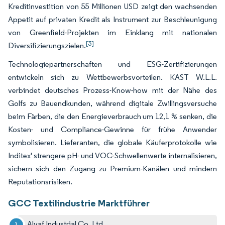
Kreditinvestition von 55 Millionen USD zeigt den wachsenden
Appetit auf privaten Kredit als Instrument zur Beschleunigung
von Greenfield-Projekten im Einklang mit nationalen
[3]
Diversifizierungszielen.
Technologiepartnerschaften und ESG-Zertifizierungen
entwickeln sich zu Wettbewerbsvorteilen. KAST W.L.L.
verbindet deutsches Prozess-Know-how mit der Nähe des
Golfs zu Bauendkunden, während digitale Zwillingsversuche
beim Färben, die den Energieverbrauch um 12,1 % senken, die
Kosten- und Compliance-Gewinne für frühe Anwender
symbolisieren. Lieferanten, die globale Käuferprotokolle wie
Inditex' strengere pH- und VOC-Schwellenwerte internalisieren,
sichern sich den Zugang zu Premium-Kanälen und mindern
Reputationsrisiken.
GCC Textilindustrie Marktführer
Alyaf Industrial Co. Ltd.