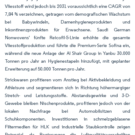
Vliesstoff wird jedoch bis 2031 voraussichtlich eine CAGR von
7,84 % verzeichnen, getragen vom demografischen Wachstum
bei Babywindeln, Damenhygieneprodukten und
Inkontinenzprodukten für Erwachsene. Saudi German
Nonwovens' fünfte Reicofil-5-Linie erhöhte die gesamte
Vliesstoffproduktion und führte die Premium-Serie Sofina ein,
während die neue Anlage der Al Shair Group in Yanbu 30.000
Tonnen pro Jahr an Hygienestapeln hinzufügt, mit geplanter
Erweiterung auf 50.000 Tonnen pro Jahr.
Strickwaren profitieren vom Anstieg bei Aktivbekleidung und
Athleisure und segmentieren sich in Richtung höhermargiger
Stretch- und Leistungsstoffe. Abstandsgewirke und 3-D-
Gewebe bleiben Nischenprodukte, profitieren jedoch von der
lokalen Nachfrage bei Automobilsitzen und
Schuhkomponenten. Investitionen in schmelzgeblasene
Filtermedien für HLK und industrielle Staubkontrolle zeigen
Potenzial, da Regierungen die Luftqualitätsvorschriften