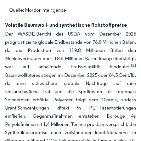
Quelle: Mordor Intelligence
Volatile Baumwoll- und synthetische Rohstoffpreise
Der WASDE-Bericht des USDA vom Dezember 2025
prognostizierte globale Endbestände von 76,0 Millionen Ballen,
da die Produktion von 119,8 Millionen Ballen den
Mühlenverbrauch von 118,6 Millionen Ballen knapp übersteigt,
[2]
was auf anhaltende Preisvolatilität hindeutet.
Baumwollfutures stiegen im Dezember 2025 über 64,5 Cent/lb,
da eine schwächere globale Nachfrage auf eine
Dollarschwäche traf und die Spotkosten für regionale
Spinnereien erhöhte. Polyester folgt dem Ölpreis, sodass
Brent-Schwankungen direkt in PET-Fasernotierungen
einfließen. Gegenmaßnahmen entstehen: Borouge 4s
Polyolefinlinie mit 1,4 Millionen Tonnen pro Jahr verspricht, die
Synthetikfaserpreise nach vollständiger Inbetriebnahme zu
dämpfen, während OQs Polymerprojekt in Oman lokales PP-