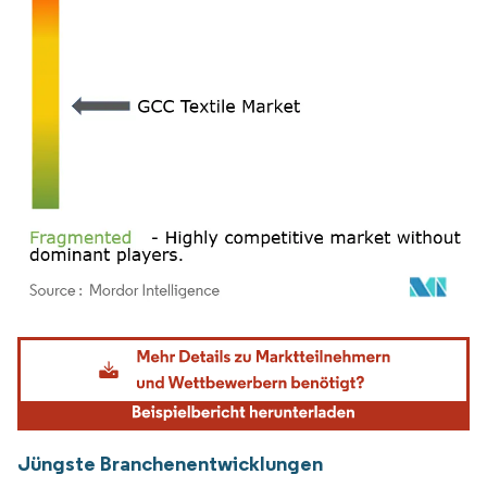
Bild © Mordor Intelligence. Wiederverwendung erfordert Namensnennung gemäß
Jüngste Branchenentwicklungen