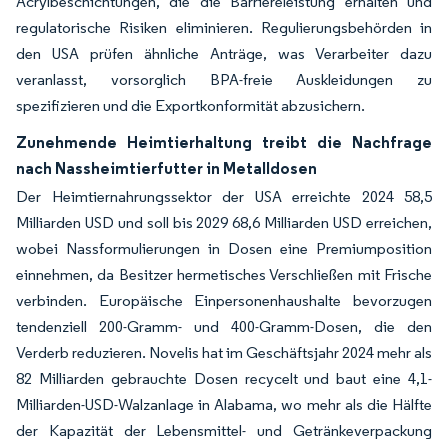
Acrylbeschichtungen, die die Barriereleistung erhalten und
regulatorische Risiken eliminieren. Regulierungsbehörden in
den USA prüfen ähnliche Anträge, was Verarbeiter dazu
veranlasst, vorsorglich BPA-freie Auskleidungen zu
spezifizieren und die Exportkonformität abzusichern.
Zunehmende Heimtierhaltung treibt die Nachfrage
nach Nassheimtierfutter in Metalldosen
Der Heimtiernahrungssektor der USA erreichte 2024 58,5
Milliarden USD und soll bis 2029 68,6 Milliarden USD erreichen,
wobei Nassformulierungen in Dosen eine Premiumposition
einnehmen, da Besitzer hermetisches Verschließen mit Frische
verbinden. Europäische Einpersonenhaushalte bevorzugen
tendenziell 200-Gramm- und 400-Gramm-Dosen, die den
Verderb reduzieren. Novelis hat im Geschäftsjahr 2024 mehr als
82 Milliarden gebrauchte Dosen recycelt und baut eine 4,1-
Milliarden-USD-Walzanlage in Alabama, wo mehr als die Hälfte
der Kapazität der Lebensmittel- und Getränkeverpackung