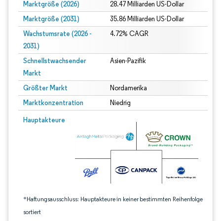
Marktgröße (2026)
28.47 Milliarden US-Dollar
Marktgröße (2031)
35.86 Milliarden US-Dollar
Wachstumsrate (2026 -
4.72% CAGR
2031)
Schnellstwachsender
Asien-Pazifik
Markt
Größter Markt
Nordamerika
Marktkonzentration
Niedrig
Bild © Mordor Intelligence. Wiederverwendung erfordert Namensnennung gem
Hauptakteure
*Haftungsausschluss: Hauptakteure in keiner bestimmten Reihenfolge
sortiert