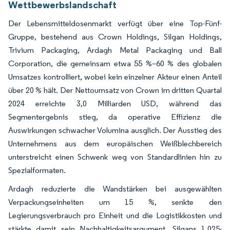
Wettbewerbslandschaft
Der Lebensmitteldosenmarkt verfügt über eine Top-Fünf-
Gruppe, bestehend aus Crown Holdings, Silgan Holdings,
Trivium Packaging, Ardagh Metal Packaging und Ball
Corporation, die gemeinsam etwa 55 %–60 % des globalen
Umsatzes kontrolliert, wobei kein einzelner Akteur einen Anteil
über 20 % hält. Der Nettoumsatz von Crown im dritten Quartal
2024 erreichte 3,0 Milliarden USD, während das
Segmentergebnis stieg, da operative Effizienz die
Auswirkungen schwacher Volumina ausglich. Der Ausstieg des
Unternehmens aus dem europäischen Weißblechbereich
unterstreicht einen Schwenk weg von Standardlinien hin zu
Spezialformaten.
Ardagh reduzierte die Wandstärken bei ausgewählten
Verpackungseinheiten um 15 %, senkte den
Legierungsverbrauch pro Einheit und die Logistikkosten und
stärkte damit sein Nachhaltigkeitsargument. Silgans 1,025-