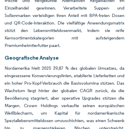
frische und tiefgekühlte Alternativen Regalflächen im
Einzelhandel gewinnen. Verarbeitete Suppen- und
Soßenmarken verteidigen ihren Anteil mit BPA-freien Dosen
und QR-Code-Interaktion. Die vielfältige Anwendungsmatrix
stützt den Lebensmitteldosenmarkt, indem sie reife
Kernsortimentskategorien mit aufsteigendem
Premiumheimtierfutter paart.
Geografische Analyse
Nordamerika hielt 2025 39,87 % des globalen Umsatzes, da
eingesessene Konservierungslinien, etablierte Lieferketten und
ein hoher Pro-Kopf-Verbrauch die Basisvolumina stützen. Das
Wachstum liegt hinter der globalen CAGR zurück, da die
Bevölkerung stagniert, aber operative Upgrades stützen die
Margen. Crown Holdings verkaufte seinen europäischen
Weißblecharm, um Kapital für nordamerikanische
Speziallebensmitteldosen umzuschichten, was einen Schwenk
hin zu margenstärkeren Nischen unterstreicht.