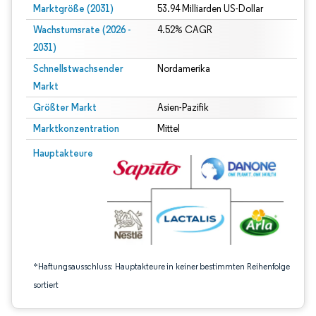
Marktgröße (2031)
53.94 Milliarden US-Dollar
Wachstumsrate (2026 -
4.52% CAGR
2031)
Schnellstwachsender
Nordamerika
Markt
Größter Markt
Asien-Pazifik
Marktkonzentration
Mittel
Bild © Mordor Intelligence. Wiederverwendung erfordert Namensnennung gem
Hauptakteure
*Haftungsausschluss: Hauptakteure in keiner bestimmten Reihenfolge
sortiert