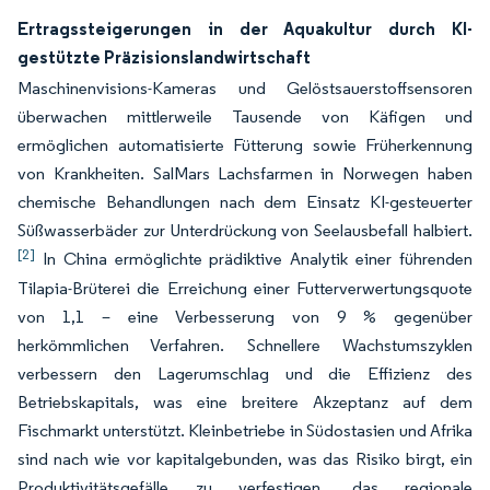
Ertragssteigerungen in der Aquakultur durch KI-
gestützte Präzisionslandwirtschaft
Maschinenvisions-Kameras und Gelöstsauerstoffsensoren
überwachen mittlerweile Tausende von Käfigen und
ermöglichen automatisierte Fütterung sowie Früherkennung
von Krankheiten. SalMars Lachsfarmen in Norwegen haben
chemische Behandlungen nach dem Einsatz KI-gesteuerter
Süßwasserbäder zur Unterdrückung von Seelausbefall halbiert.
[2]
In China ermöglichte prädiktive Analytik einer führenden
Tilapia-Brüterei die Erreichung einer Futterverwertungsquote
von 1,1 – eine Verbesserung von 9 % gegenüber
herkömmlichen Verfahren. Schnellere Wachstumszyklen
verbessern den Lagerumschlag und die Effizienz des
Betriebskapitals, was eine breitere Akzeptanz auf dem
Fischmarkt unterstützt. Kleinbetriebe in Südostasien und Afrika
sind nach wie vor kapitalgebunden, was das Risiko birgt, ein
Produktivitätsgefälle zu verfestigen, das regionale