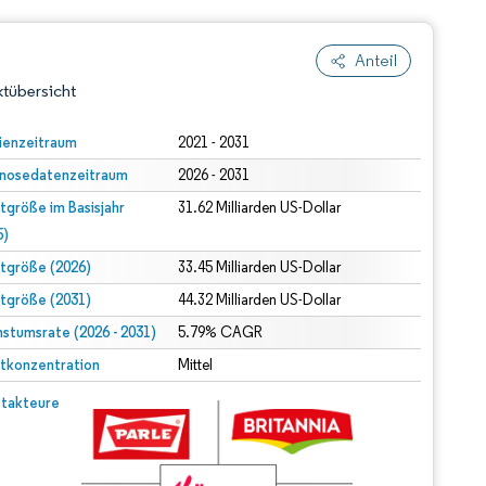
Anteil
tübersicht
ienzeitraum
2021 - 2031
nosedatenzeitraum
2026 - 2031
tgröße im Basisjahr
31.62 Milliarden US-Dollar
5)
tgröße (2026)
33.45 Milliarden US-Dollar
tgröße (2031)
44.32 Milliarden US-Dollar
dert Namensnennung gemäß CC BY 4.0.
stumsrate (2026 - 2031)
5.79% CAGR
tkonzentration
Mittel
© Mordor Intelligence. Wiederverwendung erfordert Namensnennung gemäß CC BY 4.0.
takteure