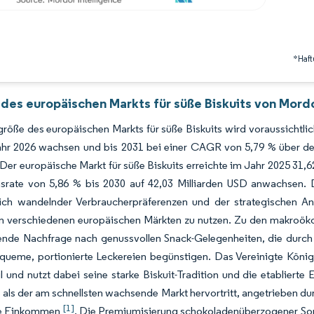
*Haft
 des europäischen Markts für süße Biskuits von Mordo
röße des europäischen Markts für süße Biskuits wird voraussichtlic
hr 2026 wachsen und bis 2031 bei einer CAGR von 5,79 % über de
 Der europäische Markt für süße Biskuits erreichte im Jahr 2025 31,6
rate von 5,86 % bis 2030 auf 42,03 Milliarden USD anwachsen. Di
sich wandelnder Verbraucherpräferenzen und der strategischen 
n verschiedenen europäischen Märkten zu nutzen. Zu den makroöko
tende Nachfrage nach genussvollen Snack-Gelegenheiten, die durc
queme, portionierte Leckereien begünstigen. Das Vereinigte König
l und nutzt dabei seine starke Biskuit-Tradition und die etabliert
 als der am schnellsten wachsende Markt hervortritt, angetrieben 
[1]
re Einkommen
. Die Premiumisierung schokoladenüberzogener Sort