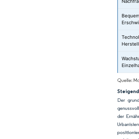
Nachfra
Bequem
Erschwi
Technol
Herstel
Wachst
Einzelh
Quelle: Mo
Steigend
Der grund
genussvoll
der Ernäh
Urbanisie
positioni