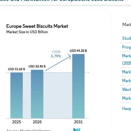
Mark
Stud
Prog
Mark
(202
Mark
Mark
Bild © Mordor Intelligence. Wiederverwendung erfor
Wach
Mark
Bild 
Haup