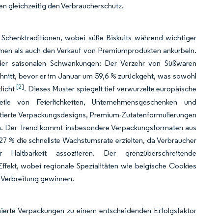
en gleichzeitig den Verbraucherschutz.
Schenktraditionen, wobei süße Biskuits während wichtiger
lumen als auch den Verkauf von Premiumprodukten ankurbeln.
der saisonalen Schwankungen: Der Verzehr von Süßwaren
hnitt, bevor er im Januar um 59,6 % zurückgeht, was sowohl
[2]
licht
. Dieses Muster spiegelt tief verwurzelte europäische
eile von Feierlichkeiten, Unternehmensgeschenken und
limitierte Verpackungsdesigns, Premium-Zutatenformulierungen
en. Der Trend kommt insbesondere Verpackungsformaten aus
7 % die schnellste Wachstumsrate erzielten, da Verbraucher
r Haltbarkeit assoziieren. Der grenzüberschreitende
ffekt, wobei regionale Spezialitäten wie belgische Cookies
 Verbreitung gewinnen.
erte Verpackungen zu einem entscheidenden Erfolgsfaktor