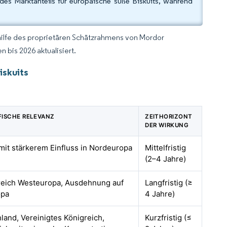
des Marktanteils für europäische süße Biskuits, während
hilfe des proprietären Schätzrahmens von Mordor
 bis 2026 aktualisiert.
iskuits
ISCHE RELEVANZ
ZEITHORIZONT
DER WIRKUNG
 mit stärkerem Einfluss in Nordeuropa
Mittelfristig
(2–4 Jahre)
eich Westeuropa, Ausdehnung auf
Langfristig (≥
opa
4 Jahre)
land, Vereinigtes Königreich,
Kurzfristig (≤