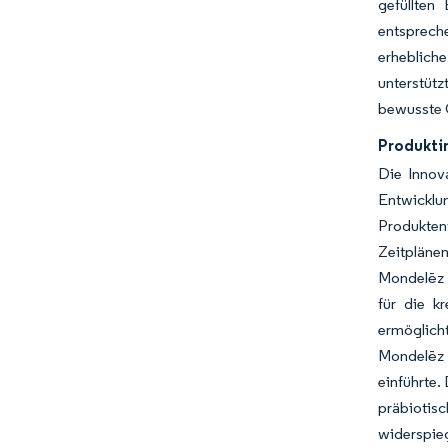
gefüllten
entspreche
erhebliche
unterstüt
bewusste 
Produkti
Die Innova
Entwicklun
Produktent
Zeitpläne
Mondelēz I
für die k
ermöglich
Mondelēz 
einführte.
präbiotis
widerspieg