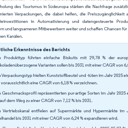
holung des Tourismus in Südeuropa stärken die Nachfrage zusätzlich
onierten Verpackungen, die dabei helfen, die Preiszugänglichkeit
ieinvestitionen in Automatisierung und datengesteuerte Prod
rn und langsameren Mitbewerbern weiter und schaffen Chancen für M
hen Kanälen.
liche Erkenntnisse des Berichts
 Produkttyp führten einfache Biskuits mit 29,78 % der europ
koladenüberzogene Varianten sollen bis 2031 mit einer CAGR von 6
 Verpackungstyp hielten Kunststoffbeutel und -tüten im Jahr 2025 e
 voraussichtlich eine CAGR von 6,18 % verzeichnen.
 Geschmacksprofil repräsentierten pur-artige Sorten im Jahr 2025 
 auf dem Weg zu einer CAGR von 7,12 % bis 2031.
 Vertriebskanal entfielen auf Supermärkte und Hypermärkte im
elhandel bis 2031 mit einer CAGR von 6,24 % expandieren wird.