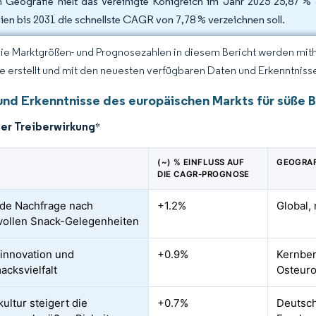
 Geografie hielt das Vereinigte Königreich im Jahr 2025 25,87 % 
ien bis 2031 die schnellste CAGR von 7,78 % verzeichnen soll.
Die Marktgrößen- und Prognosezahlen in diesem Bericht werden mit
ce erstellt und mit den neuesten verfügbaren Daten und Erkenntnissen
und Erkenntnisse des europäischen Markts für süße B
der Treiberwirkung
*
(~) % EINFLUSS AUF
GEOGRAF
DIE CAGR-PROGNOSE
de Nachfrage nach
+1.2%
Global,
ollen Snack-Gelegenheiten
innovation und
+0.9%
Kernber
cksvielfalt
Osteur
ultur steigert die
+0.7%
Deutsch