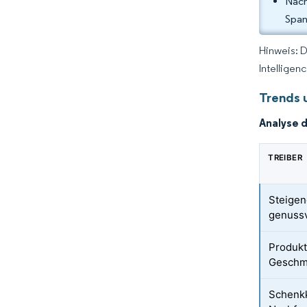
Nach
Span
Hinweis: 
Intelligen
Trends 
Analyse 
TREIBER
Steigen
genussv
Produkt
Geschma
Schenkk