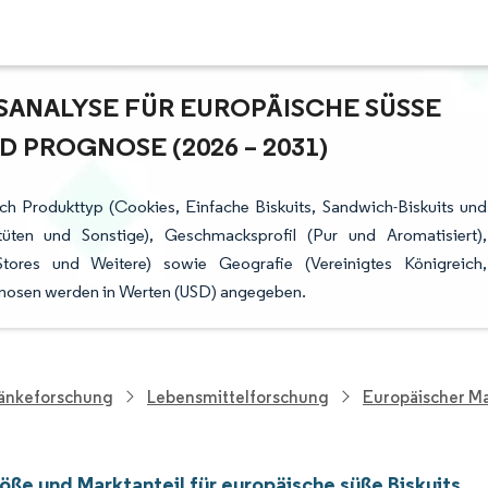
NALYSE FÜR EUROPÄISCHE SÜSSE BI
ROGNOSE (2026 – 2031)
ach Produkttyp (Cookies, Einfache Biskuits, Sandwich-Biskuits und
-tüten und Sonstige), Geschmacksprofil (Pur und Aromatisiert),
Stores und Weitere) sowie Geografie (Vereinigtes Königreich,
ognosen werden in Werten (USD) angegeben.
ränkeforschung
Lebensmittelforschung
Europäischer Ma
öße und Marktanteil für europäische süße Biskuits