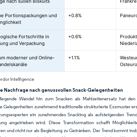
ge nach süßen Biskuits
Frankre
e Portionspackungen und
+0.8%
Paneuro
nglichkeit
ogische Fortschritte in
+0.6%
Produkt
lung und Verpackung
Niederl
um moderner und Online-
+1.1%
Westeur
andelskanäle
Osteur
rdor Intelligence
e Nachfrage nach genussvollen Snack-Gelegenheiten
legende Wandel hin zum Snacken als Mahlzeitenersatz hat den 
e Gelegenheiten zunehmend traditionelle strukturierte Essmuster er
rungsexperten ein zunehmendes Snacking als aufsteigenden Trend i
rung angetrieben wird. Diese Transformation schafft Möglichkeit
eren und nicht nur als Begleitung zu Getränken. Der Trend kommt 