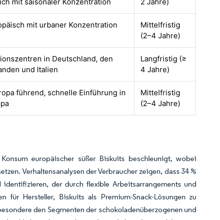
ich mit saisonaler Konzentration
2 Jahre)
päisch mit urbaner Konzentration
Mittelfristig
(2–4 Jahre)
ionszentren in Deutschland, den
Langfristig (≥
anden und Italien
4 Jahre)
opa führend, schnelle Einführung in
Mittelfristig
opa
(2–4 Jahre)
Konsum europäischer süßer Biskuits beschleunigt, wobei
setzen. Verhaltensanalysen der Verbraucher zeigen, dass 34 %
dentifizieren, der durch flexible Arbeitsarrangements und
en für Hersteller, Biskuits als Premium-Snack-Lösungen zu
insbesondere den Segmenten der schokoladenüberzogenen und