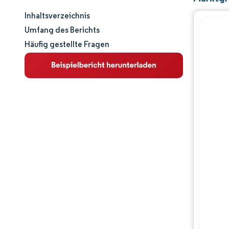
Inhaltsverzeichnis
Marktgröße und -anteil
Umfang des Berichts
Häufig gestellte Fragen
Marktanalyse
Trends und Einblicke
Segmentanalyse
Geografische Analyse
Wettbewerbslandschaft
Hauptakteure
Branchenentwicklungen