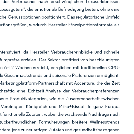
 der Verbraucher nach erschwinglichen Luxuserlebnissen
uxusgütern”, die emotionale Befriedigung bieten, ohne eine
liche Genussoptionen positioniert. Das regulatorische Umfeld
rtionsgrößen, wodurch Hersteller Einzelportionsformate als
ensiviert, da Hersteller Verbrauchereinblicke und schnelle
umpreise erzielen. Der Sektor profitiert von beschleunigten
n 6–12 Wochen erreicht, verglichen mit traditionellen CPG-
de Geschmackstrends und saisonale Präferenzen ermöglicht.
Marketingplattform-Partnerschaft mit Accenture, die die Zeit
hzeitig eine Echtzeit-Analyse der Verbraucherpräferenzen
 neue Produktkategorien, wie die Zusammenarbeit zwischen
Vereinigten Königreich und Milka+Biscoff in ganz Europa
t funktionelle Zutaten, wobei die wachsende Nachfrage nach
uckerfreundlichen Formulierungen breitere Wellnesstrends
ondere jene zu neuartigen Zutaten und gesundheitsbezogenen