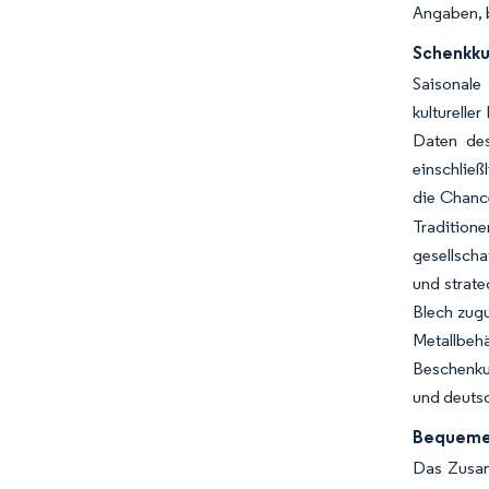
Angaben, b
Schenkkul
Saisonale
kulturelle
Daten des
einschließ
die Chance
Traditio
gesellscha
und strat
Blech zugu
Metallbe
Beschenku
und deuts
Bequeme 
Das Zusam