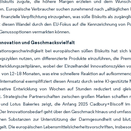
 Biskuits zugute, die höhere Margen erzielen und dem Wunsch
n. Europäische Verbraucher suchen zunehmend nach „alltäglichen L
 finanzielle Verpflichtung einzugehen, was süße Biskuits als zugäng
zt diesen Wandel durch den EU-Fokus auf die Kennzeichnung von Po
Genussoptionen vermarkten können.
nnovation und Geschmacksvielfalt
tionsgeschwindigkeit bei europäischen süßen Biskuits hat sich int
gszyklen nutzen, um differenzierte Produkte einzuführen, die Premi
wicklungszeitplänen, wobei der Einzelhandel Innovationszyklen vo
n von 12–18 Monaten, was eine schnellere Reaktion auf aufkommen
nternational exemplifiziert diesen Ansatz durch seine KI-gestützte 
reative Entwicklung von Wochen auf Stunden reduziert und gleic
t. Strategische Partnerschaften zwischen großen Marken schaffen
und Lotus Bakeries zeigt, die Anfang 2025 Cadbury+Biscoff im 
 Der Innovationsbedarf geht über den Geschmack hinaus und umfass
chen Substanzen zur Unterstützung der Darmgesundheit und blutz
elt. Die europäischen Lebensmittelsicherheitsvorschriften, insbes