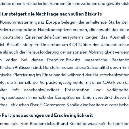
ieten einen strukturierten Rahmen für Innovationen und gewährleist
tur steigert die Nachfrage nach süßen Biskuits
 Konsummuster in ganz Europa belegen die anhaltende Stärke der 
r Feiern ausgeprägte Nachfragespitzen erleben, die sowohl das Vo
 deutschen Einzelhandels-Scannersystems zeigen das Ausmaß 
lich Biskuits steigt im Dezember um 42,4 % über den Jahresdurchsc
 als auch die Herausforderung der saisonalen Abhängigkeit verdeut
nen wider, bei denen Premium-Biskuits wesentliche Bestandt
ftlichen Anlässen sind. Hersteller nutzen diese Saisonalität durch 
egische Platzierung im Einzelhandel während der Hauptschenkzeit
te, die innerhalb der Verpackungssegmente mit einer CAGR von 6,2
hälter mit geschenkwürdiger Präsentation und verlängerte
ngsaustausch innerhalb der Europäischen Union verstärkt diesen E
ches Lebkuchen über E-Commerce-Kanäle eine breitere europäische
Portionspackungen und Erschwinglichkeit
menspiel von Bequemlichkeit und Kostenbewusstsein hat portioni