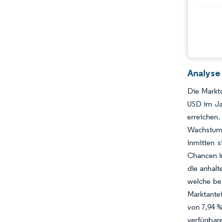
Analyse
Die Marktg
USD im Ja
erreichen.
Wachstums
inmitten 
Chancen i
die anhal
welche be
Marktantei
von 7,94 %
verfügba