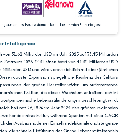
ungsausschluss: Hauptakteure in keiner bestimmten Reihenfolge sortiert
r Intelligence
h von 31,62 Milliarden USD im Jahr 2025 auf 33,45 Milliarden
n Zeitraum 2026–2031 einen Wert von 44,32 Milliarden USD
2 Milliarden USD und wird voraussichtlich mit einer jährlichen
ese robuste Expansion spiegelt die Resilienz des Sektors
Anpassungen der großen Hersteller wider, um aufkommende
nomischen Kräften, die dieses Wachstum antreiben, gehört
h postpandemische Lebensstiländerungen beschleunigt wird,
reich hält mit 26,18 % im Jahr 2024 den größten regionalen
e Einzelhandelsinfrastruktur, während Spanien mit einer CAGR
durch den Ausbau moderner Einzelhandelskanäle und steigende
en, die schnelle Einführung des Online-Lebensmittelhandels