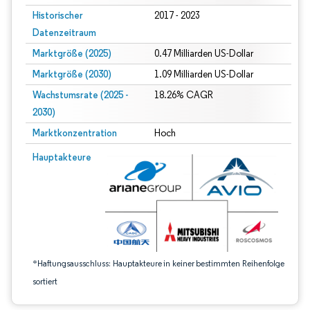
Historischer
2017 - 2023
Datenzeitraum
Marktgröße (2025)
0.47 Milliarden US-Dollar
Marktgröße (2030)
1.09 Milliarden US-Dollar
Wachstumsrate (2025 -
18.26% CAGR
2030)
Marktkonzentration
Hoch
Bild © Mordor Intelligence. Wiederverwendung erfordert Namensnennung gem
Hauptakteure
*Haftungsausschluss: Hauptakteure in keiner bestimmten Reihenfolge
sortiert