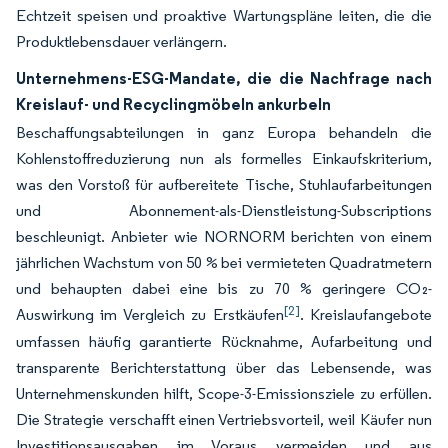
Echtzeit speisen und proaktive Wartungspläne leiten, die die
Produktlebensdauer verlängern.
Unternehmens-ESG-Mandate, die die Nachfrage nach
Kreislauf- und Recyclingmöbeln ankurbeln
Beschaffungsabteilungen in ganz Europa behandeln die
Kohlenstoffreduzierung nun als formelles Einkaufskriterium,
was den Vorstoß für aufbereitete Tische, Stuhlaufarbeitungen
und Abonnement-als-Dienstleistung-Subscriptions
beschleunigt. Anbieter wie NORNORM berichten von einem
jährlichen Wachstum von 50 % bei vermieteten Quadratmetern
und behaupten dabei eine bis zu 70 % geringere CO₂-
[2]
Auswirkung im Vergleich zu Erstkäufen
. Kreislaufangebote
umfassen häufig garantierte Rücknahme, Aufarbeitung und
transparente Berichterstattung über das Lebensende, was
Unternehmenskunden hilft, Scope-3-Emissionsziele zu erfüllen.
Die Strategie verschafft einen Vertriebsvorteil, weil Käufer nun
Investitionsausgaben im Voraus vermeiden und aus