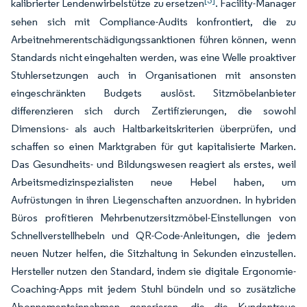
[3]
kalibrierter Lendenwirbelstütze zu ersetzen
. Facility-Manager
sehen sich mit Compliance-Audits konfrontiert, die zu
Arbeitnehmerentschädigungssanktionen führen können, wenn
Standards nicht eingehalten werden, was eine Welle proaktiver
Stuhlersetzungen auch in Organisationen mit ansonsten
eingeschränkten Budgets auslöst. Sitzmöbelanbieter
differenzieren sich durch Zertifizierungen, die sowohl
Dimensions- als auch Haltbarkeitskriterien überprüfen, und
schaffen so einen Marktgraben für gut kapitalisierte Marken.
Das Gesundheits- und Bildungswesen reagiert als erstes, weil
Arbeitsmedizinspezialisten neue Hebel haben, um
Aufrüstungen in ihren Liegenschaften anzuordnen. In hybriden
Büros profitieren Mehrbenutzersitzmöbel-Einstellungen von
Schnellverstellhebeln und QR-Code-Anleitungen, die jedem
neuen Nutzer helfen, die Sitzhaltung in Sekunden einzustellen.
Hersteller nutzen den Standard, indem sie digitale Ergonomie-
Coaching-Apps mit jedem Stuhl bündeln und so zusätzliche
Abonnementeinnahmen generieren, die die Kundentreue