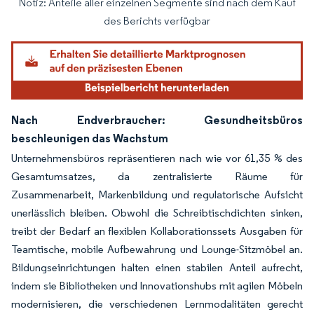
Notiz: Anteile aller einzelnen Segmente sind nach dem Kauf
Bild © Mordor Intelligence. Wiederverwendung erfordert Namensnennung gemäß
des Berichts verfügbar
Nach Endverbraucher: Gesundheitsbüros
beschleunigen das Wachstum
Unternehmensbüros repräsentieren nach wie vor 61,35 % des
Gesamtumsatzes, da zentralisierte Räume für
Zusammenarbeit, Markenbildung und regulatorische Aufsicht
unerlässlich bleiben. Obwohl die Schreibtischdichten sinken,
treibt der Bedarf an flexiblen Kollaborationssets Ausgaben für
Teamtische, mobile Aufbewahrung und Lounge-Sitzmöbel an.
Bildungseinrichtungen halten einen stabilen Anteil aufrecht,
indem sie Bibliotheken und Innovationshubs mit agilen Möbeln
modernisieren, die verschiedenen Lernmodalitäten gerecht