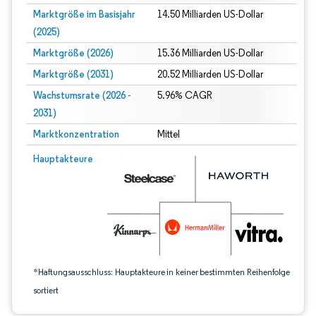
Marktgröße im Basisjahr
14.50 Milliarden US-Dollar
(2025)
Marktgröße (2026)
15.36 Milliarden US-Dollar
Marktgröße (2031)
20.52 Milliarden US-Dollar
Wachstumsrate (2026 -
5.96% CAGR
2031)
Marktkonzentration
Mittel
Bild © Mordor Intelligence. Wiederverwendung erfordert Namensnennung gem
Hauptakteure
*Haftungsausschluss: Hauptakteure in keiner bestimmten Reihenfolge
sortiert