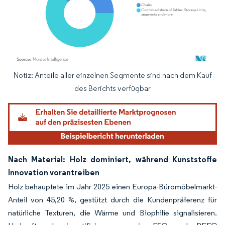
Notiz: Anteile aller einzelnen Segmente sind nach dem Kauf
Bild © Mordor Intelligence. Wiederverwendung erfordert Namensnennung gemäß
des Berichts verfügbar
Nach Material: Holz dominiert, während Kunststoffe
Innovation vorantreiben
Holz behauptete im Jahr 2025 einen Europa-Büromöbelmarkt-
Anteil von 45,20 %, gestützt durch die Kundenpräferenz für
natürliche Texturen, die Wärme und Biophilie signalisieren.