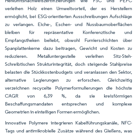
Herkunftsnachweiszertifizierungen wie FSC und PEFC
verleihen Holz einen Umweltvorteil, der es Herstellern
ermöglicht, bei ESG-orientierten Ausschreibungen Aufschläge
zu verlangen. Eiche-, Eschen- und Nussbaumoberflächen
bleiben für repräsentative Konferenztische und
Empfangstheken beliebt, obwohl Furnierschichten über
Spanplattenkerne dazu beitragen, Gewicht und Kosten zu
reduzieren. Metalluntergestelle verleihen Sitz-Steh-
Schreibtischen Strukturintegrität, doch steigende Stahlpreise
belasten die Stückkostenbudgets und veranlassen den Sektor,
alternative Legierungen zu erforschen. Gleichzeitig
verzeichnen recycelte Polymerformulierungen die höchste
CAGR von 6,39 %, da sie kreisförmigen
Beschaffungsmandaten entsprechen und komplexe
Geometrien in einteiligen Formen ermöglichen.
Innovative Polymere integrieren Kabelführungskanäle, NFC-
Tags und antimikrobielle Zusätze während des Gießens, was