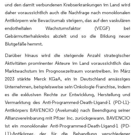
und den damit verbundenen Krebserkrankungen im Land wird
daher voraussichtlich auch die Nachfrage nach monoklonalen
Antikörpern wie Bevacizumab steigern, das auf den vaskulären
endothelialen Wachstumsfaktor (VEGF) bei
Gebärmutterhalskrebs abzielt und so die Bildung neuer
Blutgefäße hemmt.
Darüber hinaus wird die steigende Anzahl strategischer
Aktivitäten prominenter Akteure im Land voraussichtlich das
Marktwachstum im Prognosezeitraum vorantreiben. Im März
2023 stärkte Merck KGaA, ein in Deutschland ansässiges
Unternehmen, beispielsweise sein Onkologie-Franchise, indem
es die exklusiven Rechte zur Entwicklung, Herstellung und
Vermarktung des Anti-Programmed-Death-Ligand-1 (PD-L1)-
Antikörpers BAVENCIO (Avelumab) nach Beendigung seiner
Allianzvereinbarung mit Pfizer Inc. zurückgewann. BAVENCIO
ist ein monoklonaler Anti-Programmed-Death-Ligand-1 (PD-
L1)-Antikörper, der für die Behandlung verschiedener