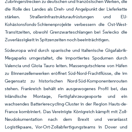
Zubringerstrecken zu deutschen und französischen Werken, die
die Rolle des Landes als Dreh- und Angelpunkt der Lieferkette
stärken. Straßeninfrastrukturaufrüstungen und EU-
Kohäsionsfonds-Schienenprojekte verbessern die Ost-West-
Transitzeiten, obwohl Grenzwarteschlangen bei Świecko die
Zuverlässigkeit in Spitzenzeiten noch beeinträchtigen.
Südeuropa wird durch spanische und italienische Gigafabrik-
Megaparks umgestaltet, die importiertes Spodumen durch
Valencia und Gioia Tauro leiten. Massengutschiene von Häfen
zu Binnenzellenwerken eröffnet Süd-Nord-Frachtflüsse, die im
Gegensatz zu historischen Nord-Süd-Komponentenrouten
stehen. Frankreich behält ein ausgewogenes Profil bei, das
inländische Montage, Fertigfahrzeugexporte und ein
wachsendes Batterierecycling-Cluster in der Region Hauts-de-
France kombiniert. Das Vereinigte Königreich kämpft mit Zoll-
Neudokumentation nach dem Brexit und veranlasst
Logistikpaare, Vor-Ort-Zollabfertigungsteams in Dover und