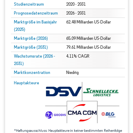
Studienzeitraum
2020 - 2031
Prognosedatenzeitraum
2026 - 2031
Marktgröße im Basisjahr
62.48 Milliarden US-Dollar
(2025)
Marktgröße (2026)
65.09 Milliarden US-Dollar
Marktgröße (2031)
79.61 Milliarden US-Dollar
Wachstumsrate (2026 -
4.11% CAGR
2031)
Marktkonzentration
Niedrig
Bild © Mordor Intelligence. Wiederverwendung erfordert Namensnennung gem
Hauptakteure
*Haftungsausschluss: Hauptakteure in keiner bestimmten Reihenfolge