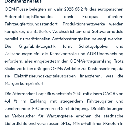
Dominanz heraus
OEM-Flüsse belegten im Jahr 2025 65,2 % des europäischen
Automobillogistikmarktes, dank Europas dichtem
Fahrzeugfertigungsstandort. Produktionsnetzwerke werden
komplexer, da Batterie-, Wechselrichter- und Softwaremodule
parallel zu traditionellen Antriebsstrangteilen bewegt werden.
Die Gigafabrik-Logistik führt Schüttgutpulver und
Zellsendungen ein, die Klimakontrolle und ADR-Überwachung
erfordern, alles eingebettet in den OEM-Vertragsumfang. Trotz
Skalenvorteilen drängen OEMs Anbieter zur Kostensenkung, da
sie Elektrifizierungskapitalausgaben finanzieren, was die
Margen komprimiert.
Die Aftermarket-Logistik wächst bis 2031 mit einem CAGR von
4,4 % im Einklang mit steigendem Fahrzeugalter und
zunehmender E-Commerce-Durchdringung. Direktlieferungen
an Verbraucher für Wartungsteile erhöhen die städtische
Lieferdichte und veranlassen 3PLs, Mikro-Fulfillment-Knoten in