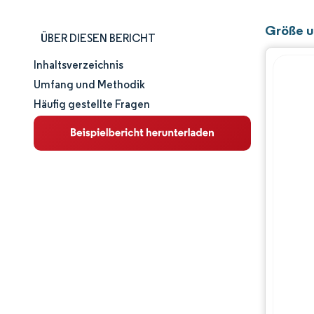
Größe u
ÜBER DIESEN BERICHT
Inhaltsverzeichnis
Marktgröße und -anteil
Umfang und Methodik
Häufig gestellte Fragen
Marktanalyse
Trends und Einblicke
Segmentanalyse
Geografische Analyse
Regulatorisches Umfeld
Wertschöpfungskettenanalyse
Wettbewerbslandschaft