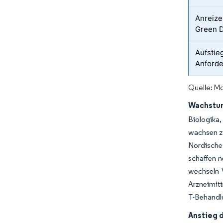
Anreize
Green 
Aufstie
Anforde
Quelle: Mo
Wachstum
Biologika
wachsen zw
Nordische 
schaffen n
wechseln V
Arzneimitt
T-Behandlu
Anstieg 