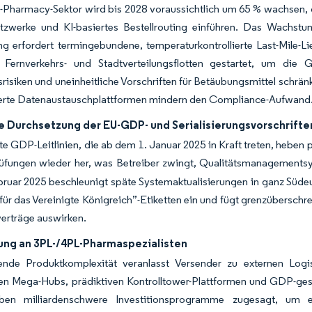
Pharmacy-Sektor wird bis 2028 voraussichtlich um 65 % wachsen, d
tzwerke und KI-basiertes Bestellrouting einführen. Das Wachstu
g erfordert termingebundene, temperaturkontrollierte Last-Mile-L
e Fernverkehrs- und Stadtverteilungsflotten gestartet, um die G
risiken und uneinheitliche Vorschriften für Betäubungsmittel schrä
erte Datenaustauschplattformen mindern den Compliance-Aufwand
e Durchsetzung der EU-GDP- und Serialisierungsvorschrifte
rte GDP-Leitlinien, die ab dem 1. Januar 2025 in Kraft treten, hebe
rüfungen wieder her, was Betreiber zwingt, Qualitätsmanagement
bruar 2025 beschleunigt späte Systemaktualisierungen in ganz Sü
 für das Vereinigte Königreich”-Etiketten ein und fügt grenzübersch
erträge auswirken.
ung an 3PL-/4PL-Pharmaspezialisten
ende Produktkomplexität veranlasst Versender zu externen Log
rten Mega-Hubs, prädiktiven Kontrolltower-Plattformen und GDP-ge
en milliardenschwere Investitionsprogramme zugesagt, um eu