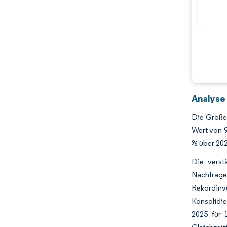
Hauptakteure
Chancen & Aussichten
Branchenentwicklungen
Analyse
Die Größe
Wert von 9
% über 20
Die verst
Nachfrage
Rekordinve
Konsolidie
2025 für 