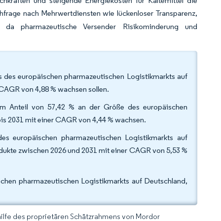
chkräften und steigende Energiekosten für Kältemittel die
hfrage nach Mehrwertdiensten wie lückenloser Transparenz,
n, da pharmazeutische Versender Risikominderung und
ls des europäischen pharmazeutischen Logistikmarkts auf
 CAGR von 4,88 % wachsen sollen.
inem Anteil von 57,42 % an der Größe des europäischen
bis 2031 mit einer CAGR von 4,44 % wachsen.
des europäischen pharmazeutischen Logistikmarkts auf
dukte zwischen 2026 und 2031 mit einer CAGR von 5,53 %
schen pharmazeutischen Logistikmarkts auf Deutschland,
hilfe des proprietären Schätzrahmens von Mordor