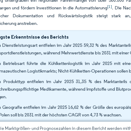
tig untergraben ein regionaler Fahrermangel von über 500.000 Fa
[1]
rgen und fördern Investitionen in die Automatisierung
. Die Nac
rischer Dokumentation und Rückwärtslogistik steigt stark a
icherung anstreben.
gste Erkenntnisse des Berichts
 Dienstleistungsart entfielen im Jahr 2025 59,32 % des Marktantei
sportdienstleistungen, während Mehrwertdienste bis 2031 mit einer
 Betriebsart führte die Kühlkettenlogistik im Jahr 2025 mit e
mazeutischen Logistikmarkts; Nicht-Kühlketten-Operationen sollen 
 Produkttyp entfielen im Jahr 2025 31,35 % des Marktanteils 
chreibungspflichtige Medikamente, während Impfstoffe und Blutpro
gen.
 Geografie entfielen im Jahr 2025 16,62 % der Größe des europäi
Polen soll bis 2031 mit der höchsten CAGR von 4,73 % wachsen.
Die Marktgrößen- und Prognosezahlen in diesem Bericht werden mit