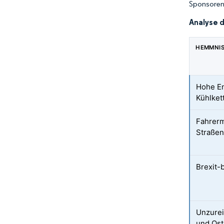
Sponsoren 
Analyse 
HEMMNI
Hohe En
Kühlket
Fahrerm
Straßen
Brexit-
Unzurei
und Ost