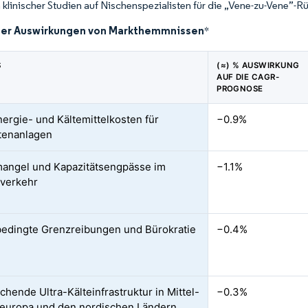
klinischer Studien auf Nischenspezialisten für die „Vene-zu-Vene”-
der Auswirkungen von Markthemmnissen
*
S
(≈) % AUSWIRKUNG
AUF DIE CAGR-
PROGNOSE
ergie- und Kältemittelkosten für
−0.9%
tenanlagen
angel und Kapazitätsengpässe im
−1.1%
verkehr
bedingte Grenzreibungen und Bürokratie
−0.4%
chende Ultra-Kälteinfrastruktur in Mittel-
−0.3%
europa und den nordischen Ländern