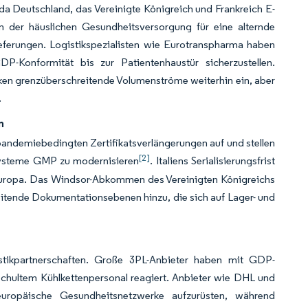
a Deutschland, das Vereinigte Königreich und Frankreich E-
m der häuslichen Gesundheitsversorgung für eine alternde
ieferungen. Logistikspezialisten wie Eurotranspharma haben
DP-Konformität bis zur Patientenhaustür sicherzustellen.
nken grenzüberschreitende Volumenströme weiterhin ein, aber
.
n
n pandemiebedingten Zertifikatsverlängerungen auf und stellen
[2]
systeme GMP zu modernisieren
. Italiens Serialisierungsfrist
deuropa. Das Windsor-Abkommen des Vereinigten Königreichs
reitende Dokumentationsebenen hinzu, die sich auf Lager- und
istikpartnerschaften. Große 3PL-Anbieter haben mit GDP-
schultem Kühlkettenpersonal reagiert. Anbieter wie DHL und
ropäische Gesundheitsnetzwerke aufzurüsten, während