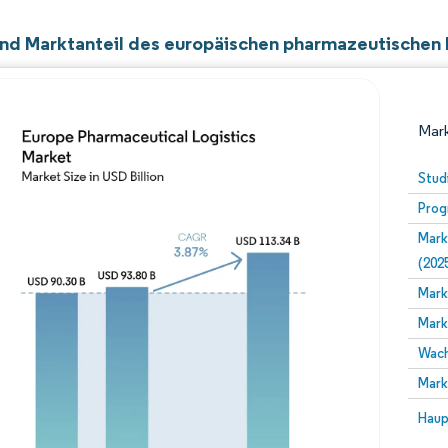
nd Marktanteil des europäischen pharmazeutischen 
Mark
Stud
Prog
Mark
(202
Mark
Mark
Bild © Mordor Intelligence. Wiederverwendung erfor
Wach
Mark
Bild 
Haup