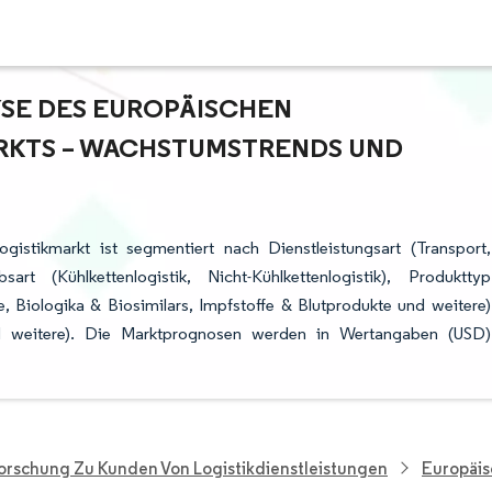
E DES EUROPÄISCHEN P
TS – WACHSTUMSTRENDS UND P
istikmarkt ist segmentiert nach Dienstleistungsart (Transport,
t (Kühlkettenlogistik, Nicht-Kühlkettenlogistik), Produkttyp
Biologika & Biosimilars, Impfstoffe & Blutprodukte und weitere)
nd weitere). Die Marktprognosen werden in Wertangaben (USD)
orschung Zu Kunden Von Logistikdienstleistungen
Europäis