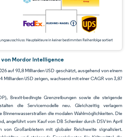
ungsausschluss: Hauptakteure in keiner bestimmten Reihenfolge sortiert
 von Mordor Intelligence
026 auf 93,8 Milliarden USD geschätzt, ausgehend von einem
,34 Milliarden USD zeigen, wachsend mit einer CAGR von 3,87
GDP), Brexit-bedingte Grenzreibungen sowie die steigende
stalten die Servicemodelle neu. Gleichzeitig verlagern
die Binnenwasserstraßen die modalen Wahlmöglichkeiten. Die
mend, angeführt vom Kauf von DB Schenker durch DSV im April
von Großanbietern mit globaler Reichweite signalisiert.