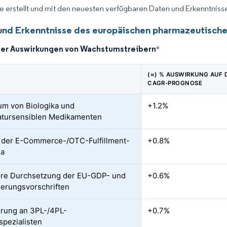
ce erstellt und mit den neuesten verfügbaren Daten und Erkenntnissen
und Erkenntnisse des europäischen pharmazeutische
der Auswirkungen von Wachstumstreibern
*
(≈) % AUSWIRKUNG AUF D
CAGR-PROGNOSE
m von Biologika und
+1.2%
atursensiblen Medikamenten
 der E-Commerce-/OTC-Fulfillment-
+0.8%
na
ere Durchsetzung der EU-GDP- und
+0.6%
sierungsvorschriften
rung an 3PL-/4PL-
+0.7%
pezialisten