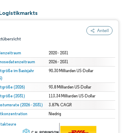
Logistikmarkts
Anteil
tübersicht
ienzeitraum
2020 - 2031
nosedatenzeitraum
2026 - 2031
tgröße im Basisjahr
90.30 Milliarden US-Dollar
5)
tgröße (2026)
93.8 Milliarden US-Dollar
tgröße (2031)
113.34 Milliarden US-Dollar
dert Namensnennung gemäß CC BY 4.0.
stumsrate (2026 - 2031)
3.87% CAGR
tkonzentration
Niedrig
© Mordor Intelligence. Wiederverwendung erfordert Namensnennung gemäß CC BY 4.0.
takteure