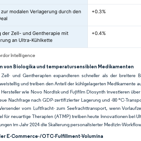
 zur modalen Verlagerung durch den
+0.3%
Deal
g der Zell- und Gentherapie mit
+0.4%
rung an Ultra-Kühlkette
rdor Intelligence
 von Biologika und temperatursensiblen Medikamenten
, Zell- und Gentherapien expandieren schneller als der breitere
eistellig und treiben den Anteil der kühlgelagerten Medikamente 
Hersteller wie Novo Nordisk und Fujifilm Diosynth investieren über
eue Nachfrage nach GDP-zertifizierter Lagerung und -80 °C-Transpo
ersender vom Luftfracht- zum Seefrachttransport, wenn Vorlaufzeit
el für neuartige Therapien (ATMP) treiben heute Innovationen bei
ngen im Jahr 2024 die Skalierung personalisierter Medizin-Workflow
der E-Commerce-/OTC-Fulfillment-Volumina