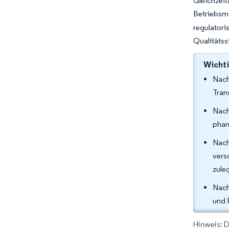
Gleichzei
Betriebsma
regulato
Qualitätss
Wichti
Nach
Tran
Nach
phar
Nach
vers
zule
Nach
und 
Hinweis: 