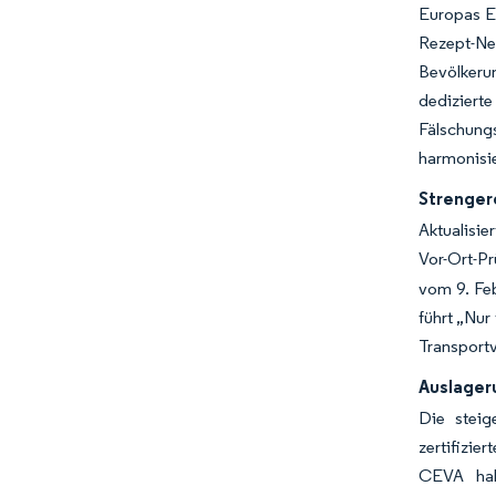
Europas E-
Rezept-Ne
Bevölkerun
dediziert
Fälschungs
harmonisi
Strenger
Aktualisie
Vor-Ort-P
vom 9. Fe
führt „Nur
Transportv
Auslager
Die steig
zertifizie
CEVA hab