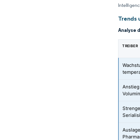
Intelligen
Trends 
Analyse 
TREIBER
Wachstu
temper
Anstieg
Volumi
Streng
Seriali
Auslage
Pharmas