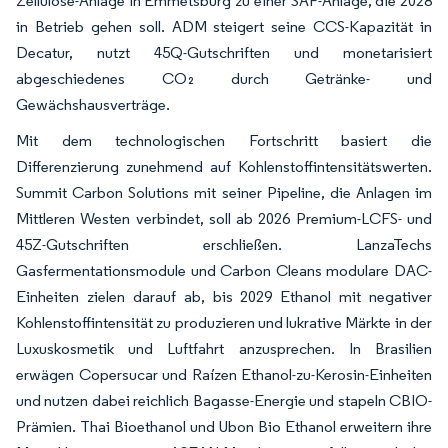
Zellulose-Anlage in Emmetsburg zu einer SAF-Anlage, die 2028
in Betrieb gehen soll. ADM steigert seine CCS-Kapazität in
Decatur, nutzt 45Q-Gutschriften und monetarisiert
abgeschiedenes CO₂ durch Getränke- und
Gewächshausverträge.
Mit dem technologischen Fortschritt basiert die
Differenzierung zunehmend auf Kohlenstoffintensitätswerten.
Summit Carbon Solutions mit seiner Pipeline, die Anlagen im
Mittleren Westen verbindet, soll ab 2026 Premium-LCFS- und
45Z-Gutschriften erschließen. LanzaTechs
Gasfermentationsmodule und Carbon Cleans modulare DAC-
Einheiten zielen darauf ab, bis 2029 Ethanol mit negativer
Kohlenstoffintensität zu produzieren und lukrative Märkte in der
Luxuskosmetik und Luftfahrt anzusprechen. In Brasilien
erwägen Copersucar und Raízen Ethanol-zu-Kerosin-Einheiten
und nutzen dabei reichlich Bagasse-Energie und stapeln CBIO-
Prämien. Thai Bioethanol und Ubon Bio Ethanol erweitern ihre