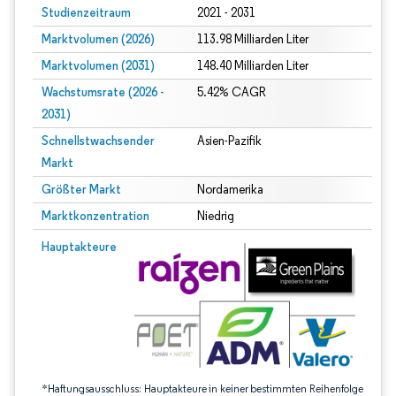
Studienzeitraum
2021 - 2031
Marktvolumen (2026)
113.98 Milliarden Liter
Marktvolumen (2031)
148.40 Milliarden Liter
Wachstumsrate (2026 -
5.42% CAGR
2031)
Schnellstwachsender
Asien-Pazifik
Markt
Größter Markt
Nordamerika
Marktkonzentration
Niedrig
Bild © Mordor Intelligence. Wiederverwendung erfordert Namensnennung gem
Hauptakteure
*Haftungsausschluss: Hauptakteure in keiner bestimmten Reihenfolge