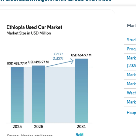
Mark
Stud
Prog
Mark
(202
Mark
Mark
Bild © Mordor Intelligence. Wiederverwendung erfor
Wach
Mark
Bild 
Haup