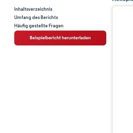
Inhaltsverzeichnis
Marktgröße und -anteil
Umfang des Berichts
Häufig gestellte Fragen
Marktanalyse
Trends und Einblicke
Segmentanalyse
Geografische Analyse
Wettbewerbslandschaft
Hauptakteure
Branchenentwicklungen