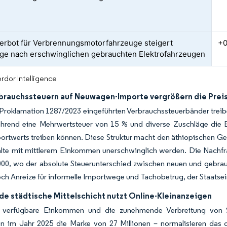
erbot für Verbrennungsmotorfahrzeuge steigert
+0
ge nach erschwinglichen gebrauchten Elektrofahrzeugen
rdor Intelligence
brauchssteuern auf Neuwagen-Importe vergrößern die Prei
Proklamation 1287/2023 eingeführten Verbrauchssteuerbänder treibe
hrend eine Mehrwertsteuer von 15 % und diverse Zuschläge die E
ortwerts treiben können. Diese Struktur macht den äthiopischen Ge
alte mit mittlerem Einkommen unerschwinglich werden. Die Nachfra
000, wo der absolute Steuerunterschied zwischen neuen und gebrau
och Anreize für informelle Importwege und Tachobetrug, der Staats
e städtische Mittelschicht nutzt Online-Kleinanzeigen
e verfügbare Einkommen und die zunehmende Verbreitung von 
n im Jahr 2025 die Marke von 27 Millionen – normalisieren das dig