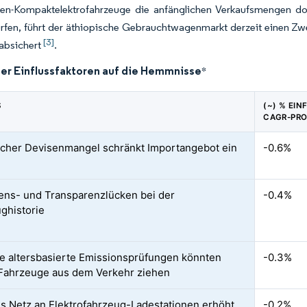
ken-Kompaktelektrofahrzeuge die anfänglichen Verkaufsmengen dom
fen, führt der äthiopische Gebrauchtwagenmarkt derzeit einen Zwe
[3]
absichert
.
der Einflussfaktoren auf die Hemmnisse
*
S
(~) % EIN
CAGR-PR
cher Devisenmangel schränkt Importangebot ein
-0.6%
ens- und Transparenzlücken bei der
-0.4%
ghistorie
e altersbasierte Emissionsprüfungen könnten
-0.3%
 Fahrzeuge aus dem Verkehr ziehen
s Netz an Elektrofahrzeug-Ladestationen erhöht
-0.2%