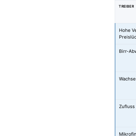
TREIBER
Hohe Ve
Preislü
Birr-Ab
Wachsen
Zufluss
Mikrofi