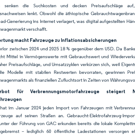
 senken die Suchkosten und decken Preisaufschläge auf,
nsnachweisen lenkt. Obwohl die äthiopische Gebrauchtwagenbranch
ead-Generierung ins Internet verlagert, was digital aufgestellten H
wagenmarkt verschafft.
ertung macht Fahrzeuge zu Inflationsabsicherungen
verlor zwischen 2024 und 2025 18 % gegenüber dem USD. Da Banker
icht Mittel in Vermögenswerte mit Gebrauchswert und Wiederverk
aher Preisaufschläge, und Umsatzzyklen verkürzen sich, weil Eigen
die Modelle mit stabilen Restwerten bevorraten, gewinnen Pre
agenmarkts als finanziellen Zufluchtsort in Zeiten von Währungsvola
erbot für Verbrennungsmotorfahrzeuge steigert 
ahrzeugen
 hat im Januar 2024 jeden Import von Fahrzeugen mit Verbrennu
hrzeuge auf seinen Straßen an. Gebraucht-Elektrofahrzeug-Import
r unter der Führung von GAC erkunden bereits die lokale Komplet
gebremst – lediglich 60 öffentliche Ladestationen versorgen 