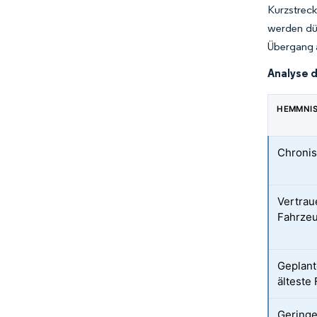
Kurzstrec
werden dür
Übergang 
Analyse 
HEMMNI
Chronis
Vertrau
Fahrzeu
Geplant
älteste
Geringe