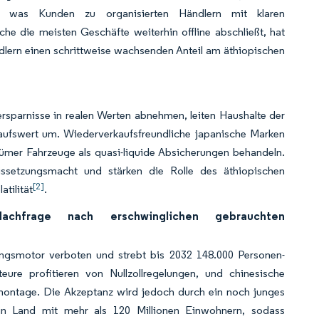
 was Kunden zu organisierten Händlern mit klaren
e die meisten Geschäfte weiterhin offline abschließt, hat
ändlern einen schrittweise wachsenden Anteil am äthiopischen
sparnisse in realen Werten abnehmen, leiten Haushalte der
aufswert um. Wiederverkaufsfreundliche japanische Marken
tümer Fahrzeuge als quasi-liquide Absicherungen behandeln.
issetzungsmacht und stärken die Rolle des äthiopischen
[2]
tilität
.
Nachfrage nach erschwinglichen gebrauchten
ngsmotor verboten und strebt bis 2032 148.000 Personen-
eure profitieren von Nullzollregelungen, und chinesische
tmontage. Die Akzeptanz wird jedoch durch ein noch junges
ein Land mit mehr als 120 Millionen Einwohnern, sodass