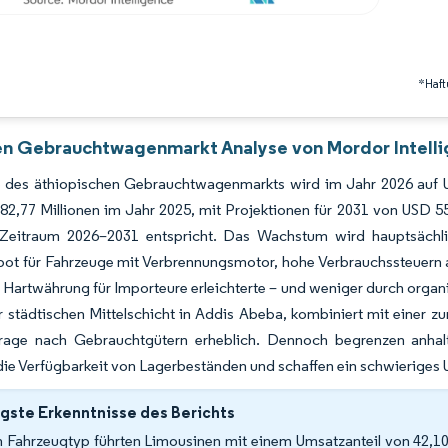
*Haft
en Gebrauchtwagenmarkt Analyse von Mordor Intell
 des äthiopischen Gebrauchtwagenmarkts wird im Jahr 2026 auf U
82,77 Millionen im Jahr 2025, mit Projektionen für 2031 von USD 
Zeitraum 2026–2031 entspricht. Das Wachstum wird hauptsächlic
bot für Fahrzeuge mit Verbrennungsmotor, hohe Verbrauchssteuern 
Hartwährung für Importeure erleichterte – und weniger durch organ
 städtischen Mittelschicht in Addis Abeba, kombiniert mit einer z
rage nach Gebrauchtgütern erheblich. Dennoch begrenzen anhal
die Verfügbarkeit von Lagerbeständen und schaffen ein schwieriges U
gste Erkenntnisse des Berichts
 Fahrzeugtyp führten Limousinen mit einem Umsatzanteil von 42,