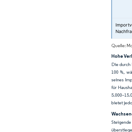
Importv
Nachfra
Quelle: Mo
Hohe Ver
Die durch 
100 %, wä
seines Imp
für Haush
5.000–15.
bietet jed
Wachsend
Steigend
überstiege