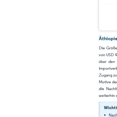
Äthiopi
Die Größe
von USD 4
über den 
Importver
Zugang zu 
Motive der
die Nachf
weiterhin 
Wichti
Nach