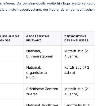
inieren. Da Benzinmodelle weiterhin legal weiterverkauft
ibrennstoff-Lagerbestand, der Käufer durch den politischen
FLUSS AUF DIE
GEOGRAFISCHE
ZEITHORIZONT
OGNOSE
RELEVANZ
DES EINFLUSSES
National,
Mittelfristig (2–
Binnenregionen
4 Jahre)
National,
Kurzfristig (≤ 2
organisierte
Jahre)
Kanäle
Städtische Zentren
Mittelfristig (2–
zuerst
4 Jahre)
National, ländlicher
Langfristig (≥ 4