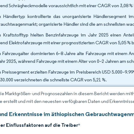
end Schrägheckmodelle voraussichtlich mit einer CAGR von 3,08 % 
 Händlertyp kontrollierte das unorganisierte Händlersegment i
auchtwagenmarkt; organisierte Händler sind die am schnellsten w
 Kraftstofftyp hielten Benzinfahrzeuge im Jahr 2025 einen Ant
end Elektrofahrzeuge mit einer prognostizierten CAGR von 5,05 % 
 Fahrzeugalter dominierten 6–8 Jahre alte Fahrzeuge mit einem 
ahr 2025, während Fahrzeuge mit einem Alter von 0–2 Jahren am sch
 Preissegment erzielten Fahrzeuge im Preisbereich USD 5.000–9.999
30.000 verzeichneten die schnellste CAGR von 5,21 %.
Die Marktgrößen- und Prognosezahlen in diesem Bericht werden mit
ce erstellt und mit den neuesten verfügbaren Daten und Erkenntnissen
und Erkenntnisse im äthiopischen Gebrauchtwagen
er Einflussfaktoren auf die Treiber
*