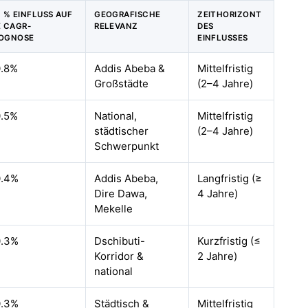
) % EINFLUSS AUF
GEOGRAFISCHE
ZEITHORIZONT
E CAGR-
RELEVANZ
DES
OGNOSE
EINFLUSSES
.8%
Addis Abeba &
Mittelfristig
Großstädte
(2–4 Jahre)
.5%
National,
Mittelfristig
städtischer
(2–4 Jahre)
Schwerpunkt
0.4%
Addis Abeba,
Langfristig (≥
Dire Dawa,
4 Jahre)
Mekelle
0.3%
Dschibuti-
Kurzfristig (≤
Korridor &
2 Jahre)
national
0.3%
Städtisch &
Mittelfristig