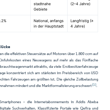
stadtnahe
(2–4 Jahre)
Gebiete
.2%
National, anfangs
Langfristig (≥
in der Hauptstadt
4 Jahre)
slücke
n die effektiven Steuersätze auf Motoren über 1.800 ccm auf
infuhrkosten eines Neuwagens auf mehr als das Fünffache
brauchtwagenmarkt attraktiv, da viele Erstbesitzerfahrzeuge
ge konzentriert sich am stärksten im Preisbereich von USD
chten Fahrzeugen am größten ist. Die gleiche Zollbelastung
[1]
einnahmen mindert und die Marktformalisierung erschwert
.
Smartphones – die Internetabonnements in Addis Abeba
itale Suchverhalten. Klassifizierte Portale wie Qefira und