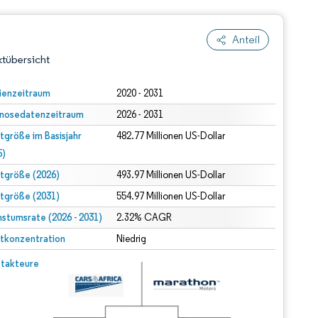
Anteil
tübersicht
ienzeitraum
2020 - 2031
nosedatenzeitraum
2026 - 2031
tgröße im Basisjahr
482.77 Millionen US-Dollar
5)
tgröße (2026)
493.97 Millionen US-Dollar
tgröße (2031)
554.97 Millionen US-Dollar
dert Namensnennung gemäß CC BY 4.0.
stumsrate (2026 - 2031)
2.32% CAGR
tkonzentration
Niedrig
© Mordor Intelligence. Wiederverwendung erfordert Namensnennung gemäß CC BY 4.0.
takteure