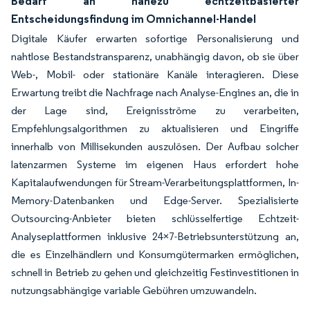
Bedarf an nahezu echtzeitbasierter
Entscheidungsfindung im Omnichannel-Handel
Digitale Käufer erwarten sofortige Personalisierung und
nahtlose Bestandstransparenz, unabhängig davon, ob sie über
Web-, Mobil- oder stationäre Kanäle interagieren. Diese
Erwartung treibt die Nachfrage nach Analyse-Engines an, die in
der Lage sind, Ereignisströme zu verarbeiten,
Empfehlungsalgorithmen zu aktualisieren und Eingriffe
innerhalb von Millisekunden auszulösen. Der Aufbau solcher
latenzarmen Systeme im eigenen Haus erfordert hohe
Kapitalaufwendungen für Stream-Verarbeitungsplattformen, In-
Memory-Datenbanken und Edge-Server. Spezialisierte
Outsourcing-Anbieter bieten schlüsselfertige Echtzeit-
Analyseplattformen inklusive 24×7-Betriebsunterstützung an,
die es Einzelhändlern und Konsumgütermarken ermöglichen,
schnell in Betrieb zu gehen und gleichzeitig Festinvestitionen in
nutzungsabhängige variable Gebühren umzuwandeln.