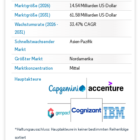
Marktgröße (2026)
14.54 Milliarden US-Dollar
Marktgröße (2031)
61.58 Milliarden US-Dollar
Wachstumsrate (2026 -
33.47% CAGR
2031)
Schnellstwachsender
Asien-Pazifik
Markt
Größter Markt
Nordamerika
Marktkonzentration
Mittel
Bild © Mordor Intelligence. Wiederverwendung erfordert Namensnennung gem
Hauptakteure
*Haftungsausschluss: Hauptakteure in keiner bestimmten Reihenfolge
sortiert