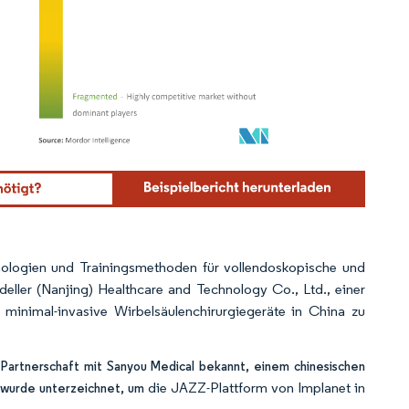
ordor Intelligence. Wiederverwendung erfordert Namensnennung gemäß CC BY 4.0.
nologien und Trainingsmethoden für vollendoskopische und
deller (Nanjing) Healthcare and Technology Co., Ltd., einer
minimal-invasive Wirbelsäulenchirurgiegeräte in China zu
 Partnerschaft mit Sanyou Medical bekannt, einem chinesischen
die JAZZ-Plattform von Implanet in
g wurde unterzeichnet, um