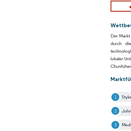
Bild © Mor
Wettbe
Der Markt 
durch die
technolog
lokaler Un
Chunlizhe
Marktfü
Styk
John
Medt