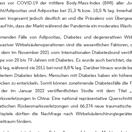
ass vor COVID-19 der mittlere Body-Mass-Index (BMI) aller J
ht/Adipositas und Adipositas bei 21,3 % bzw. 10,5 % lag. Inner
hen insgesamt jedoch deutlich an und die Prävalenz von Übergewic
rauf hin, dass der Markt während der Pandemie ein moderates Wach
menden Fälle von Adipositas, Diabetes und degenerativen Wirb
nvasiver Wirbelsäulenoperationen sind die wesentlichen Faktoren
ut dem im November 2021 vom Internationalen Diabetesbund veröffe
pe von 20 bis 79 Jahren mit Diabetes. Es wurde auch berichtet, da
% lag, während sie 2011 bei rund 8,8 % lag. Darüber hinaus wurde b
ziertem Diabetes lebten. Menschen mit Diabetes haben ein höher
ücken zu entwickeln. Somit können zunehmende Diabetesfälle die F
 der im Januar 2022 veröffentlichten Studie mit dem Titel „
sverletzungen in China: Eine national repräsentative Querschnitt
atischen Rückenmarksverletzungen und 66.374 neue traumatische R
ispiele dürften die Nachfrage nach Wirbelsäulenchirurgieger
eitraum fördern.