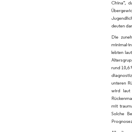
China”, d
Übergewic
Jugendlic
deuten da
Die zuneh
minimal-i
lebten la
Altersgrup
rund 10,6 
diagnosti
unteren R
wird laut
Rückenmark
mit traum
Solche Be
Prognosez