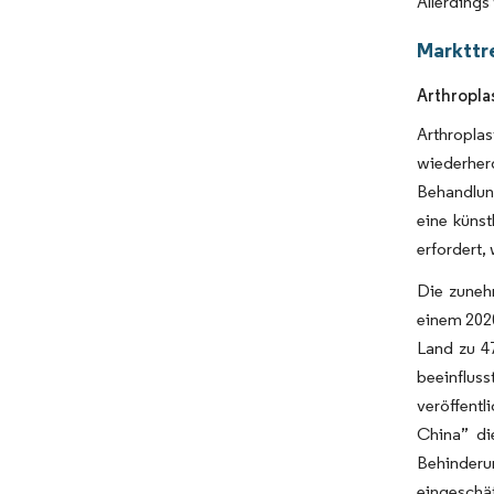
Allerding
Markttr
Arthropla
Arthroplas
wiederherg
Behandlun
eine künst
erfordert,
Die zuneh
einem 202
Land zu 47
beeinflus
veröffent
China” di
Behinderun
eingeschä