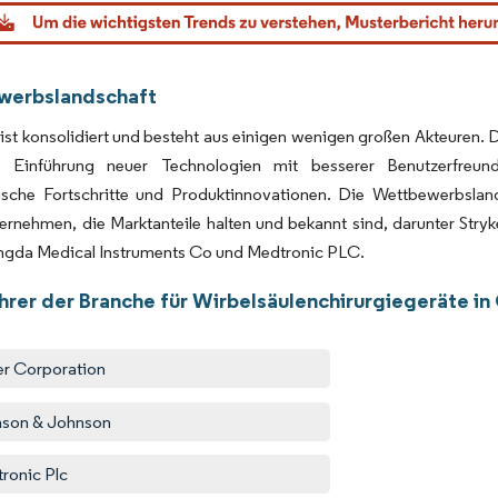
dor Intelligence. Wiederverwendung erfordert Namensnennung gemäß CC BY 4.0.
werbslandschaft
ist konsolidiert und besteht aus einigen wenigen großen Akteuren. 
 Einführung neuer Technologien mit besserer Benutzerfreund
ische Fortschritte und Produktinnovationen. Die Wettbewerbsland
ternehmen, die Marktanteile halten und bekannt sind, darunter Str
ngda Medical Instruments Co und Medtronic PLC.
hrer der Branche für Wirbelsäulenchirurgiegeräte in
er Corporation
son & Johnson
ronic Plc