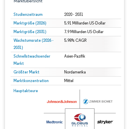
Marktübersicht
Studienzeitraum
2020 - 2031
Marktgröße (2026)
5.91 Milliarden US-Dollar
Marktgröße (2031)
7.9 Milliarden US-Dollar
Wachstumsrate (2026 -
5.98% CAGR
2031)
Schnellstwachsender
Asien-Pazifik
Markt
Größter Markt
Nordamerika
Marktkonzentration
Mittel
Bild © Mordor Intelligence. Wiederverwendung erfordert Namensnennung gem
Hauptakteure