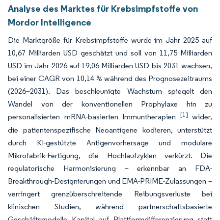
Analyse des Marktes für Krebsimpfstoffe von
Mordor Intelligence
Die Marktgröße für Krebsimpfstoffe wurde im Jahr 2025 auf
10,67 Milliarden USD geschätzt und soll von 11,75 Milliarden
USD im Jahr 2026 auf 19,06 Milliarden USD bis 2031 wachsen,
bei einer CAGR von 10,14 % während des Prognosezeitraums
(2026–2031). Das beschleunigte Wachstum spiegelt den
Wandel von der konventionellen Prophylaxe hin zu
[1]
personalisierten mRNA-basierten Immuntherapien
wider,
die patientenspezifische Neoantigene kodieren, unterstützt
durch KI-gestützte Antigenvorhersage und modulare
Mikrofabrik-Fertigung, die Hochlaufzyklen verkürzt. Die
regulatorische Harmonisierung – erkennbar an FDA-
Breakthrough-Designierungen und EMA-PRIME-Zulassungen –
verringert grenzüberschreitende Reibungsverluste bei
klinischen Studien, während partnerschaftsbasierte
Geschäftsmodelle Kapital auf Plattformdifferenzierung statt