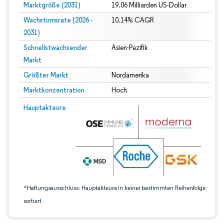
Marktgröße (2031)
19.06 Milliarden US-Dollar
Wachstumsrate (2026 -
10.14% CAGR
2031)
Schnellstwachsender
Asien-Pazifik
Markt
Größter Markt
Nordamerika
Marktkonzentration
Hoch
Bild © Mordor Intelligence. Wiederverwendung erfordert Namensnennung gem
Hauptakteure
*Haftungsausschluss: Hauptakteure in keiner bestimmten Reihenfolge
sortiert