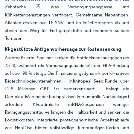
[3]
Zehnfache
, was Versorgungsengpässe und
Kühlkettenbelastungen verringert. Gemeinsame Neoantigen-
Atlanten decken nun 15 SNV- und 55 InDel-Hotspots ab und
ebnen den Weg für Fertigimpfstoffe bei mehreren soliden
Tumoren.
KI-gestützte Antigenvorhersage zur Kostensenkung
Automatisierte Pipelines senken die Entdeckungsausgaben um
75 %, während die Vorhersagegenauigkeit der HLA-Bindung
auf über 90 % steigt. Die Finanzierungsdynamik bei KI-nativen
Biotechnologieunternehmen – Infinitopes' Seed-Runde über
12,8 Millionen GBP ist bemerkenswert – belegt die
Demokratisierung der hochpräzisen Immunomik. Nachgelagert
erfordern KI-optimierte mRNA-Sequenzen weniger
Reinigungsschritte, verlängern die Haltbarkeit und senken die
Logistikkosten. Integrierte proteogenomische Arbeitsabläufe
wie NeoDisc bieten vollständige Tumorantigen-Karten und