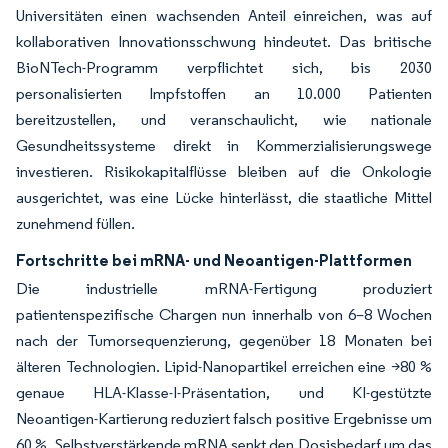
Universitäten einen wachsenden Anteil einreichen, was auf
kollaborativen Innovationsschwung hindeutet. Das britische
BioNTech-Programm verpflichtet sich, bis 2030
personalisierten Impfstoffen an 10.000 Patienten
bereitzustellen, und veranschaulicht, wie nationale
Gesundheitssysteme direkt in Kommerzialisierungswege
investieren. Risikokapitalflüsse bleiben auf die Onkologie
ausgerichtet, was eine Lücke hinterlässt, die staatliche Mittel
zunehmend füllen.
Fortschritte bei mRNA- und Neoantigen-Plattformen
Die industrielle mRNA-Fertigung produziert
patientenspezifische Chargen nun innerhalb von 6–8 Wochen
nach der Tumorsequenzierung, gegenüber 18 Monaten bei
älteren Technologien. Lipid-Nanopartikel erreichen eine >80 %
genaue HLA-Klasse-I-Präsentation, und KI-gestützte
Neoantigen-Kartierung reduziert falsch positive Ergebnisse um
60 %. Selbstverstärkende mRNA senkt den Dosisbedarf um das