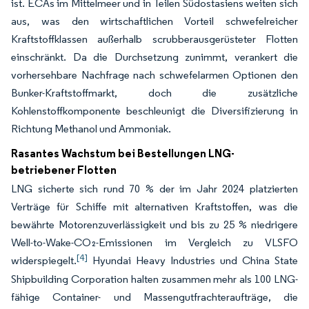
ist. ECAs im Mittelmeer und in Teilen Südostasiens weiten sich
aus, was den wirtschaftlichen Vorteil schwefelreicher
Kraftstoffklassen außerhalb scrubberausgerüsteter Flotten
einschränkt. Da die Durchsetzung zunimmt, verankert die
vorhersehbare Nachfrage nach schwefelarmen Optionen den
Bunker-Kraftstoffmarkt, doch die zusätzliche
Kohlenstoffkomponente beschleunigt die Diversifizierung in
Richtung Methanol und Ammoniak.
Rasantes Wachstum bei Bestellungen LNG-
betriebener Flotten
LNG sicherte sich rund 70 % der im Jahr 2024 platzierten
Verträge für Schiffe mit alternativen Kraftstoffen, was die
bewährte Motorenzuverlässigkeit und bis zu 25 % niedrigere
Well-to-Wake-CO₂-Emissionen im Vergleich zu VLSFO
[4]
widerspiegelt.
Hyundai Heavy Industries und China State
Shipbuilding Corporation halten zusammen mehr als 100 LNG-
fähige Container- und Massengutfrachteraufträge, die