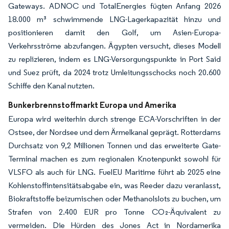
Gateways. ADNOC und TotalEnergies fügten Anfang 2026
18.000 m³ schwimmende LNG-Lagerkapazität hinzu und
positionieren damit den Golf, um Asien-Europa-
Verkehrsströme abzufangen. Ägypten versucht, dieses Modell
zu replizieren, indem es LNG-Versorgungspunkte in Port Said
und Suez prüft, da 2024 trotz Umleitungsschocks noch 20.600
Schiffe den Kanal nutzten.
Bunkerbrennstoffmarkt Europa und Amerika
Europa wird weiterhin durch strenge ECA-Vorschriften in der
Ostsee, der Nordsee und dem Ärmelkanal geprägt. Rotterdams
Durchsatz von 9,2 Millionen Tonnen und das erweiterte Gate-
Terminal machen es zum regionalen Knotenpunkt sowohl für
VLSFO als auch für LNG. FuelEU Maritime führt ab 2025 eine
Kohlenstoffintensitätsabgabe ein, was Reeder dazu veranlasst,
Biokraftstoffe beizumischen oder Methanolslots zu buchen, um
Strafen von 2.400 EUR pro Tonne CO₂-Äquivalent zu
vermeiden. Die Hürden des Jones Act in Nordamerika