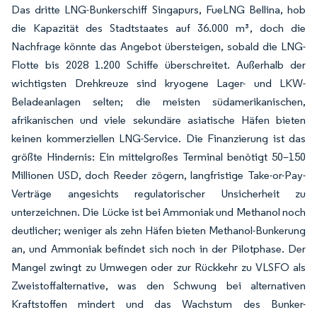
Das dritte LNG-Bunkerschiff Singapurs, FueLNG Bellina, hob
die Kapazität des Stadtstaates auf 36.000 m³, doch die
Nachfrage könnte das Angebot übersteigen, sobald die LNG-
Flotte bis 2028 1.200 Schiffe überschreitet. Außerhalb der
wichtigsten Drehkreuze sind kryogene Lager- und LKW-
Beladeanlagen selten; die meisten südamerikanischen,
afrikanischen und viele sekundäre asiatische Häfen bieten
keinen kommerziellen LNG-Service. Die Finanzierung ist das
größte Hindernis: Ein mittelgroßes Terminal benötigt 50–150
Millionen USD, doch Reeder zögern, langfristige Take-or-Pay-
Verträge angesichts regulatorischer Unsicherheit zu
unterzeichnen. Die Lücke ist bei Ammoniak und Methanol noch
deutlicher; weniger als zehn Häfen bieten Methanol-Bunkerung
an, und Ammoniak befindet sich noch in der Pilotphase. Der
Mangel zwingt zu Umwegen oder zur Rückkehr zu VLSFO als
Zweistoffalternative, was den Schwung bei alternativen
Kraftstoffen mindert und das Wachstum des Bunker-