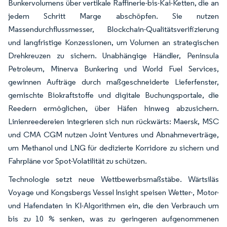
Bunkervolumens über vertikale Raffinerie-bis-Kai-Ketten, die an
jedem Schritt Marge abschöpfen. Sie nutzen
Massendurchflussmesser, Blockchain-Qualitätsverifizierung
und langfristige Konzessionen, um Volumen an strategischen
Drehkreuzen zu sichern. Unabhängige Händler, Peninsula
Petroleum, Minerva Bunkering und World Fuel Services,
gewinnen Aufträge durch maßgeschneiderte Lieferfenster,
gemischte Biokraftstoffe und digitale Buchungsportale, die
Reedern ermöglichen, über Häfen hinweg abzusichern.
Linienreedereien integrieren sich nun rückwärts: Maersk, MSC
und CMA CGM nutzen Joint Ventures und Abnahmeverträge,
um Methanol und LNG für dedizierte Korridore zu sichern und
Fahrpläne vor Spot-Volatilität zu schützen.
Technologie setzt neue Wettbewerbsmaßstäbe. Wärtsiläs
Voyage und Kongsbergs Vessel Insight speisen Wetter-, Motor-
und Hafendaten in KI-Algorithmen ein, die den Verbrauch um
bis zu 10 % senken, was zu geringeren aufgenommenen