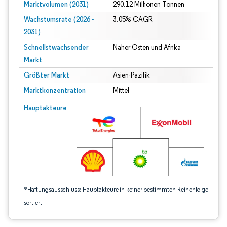
Marktvolumen (2031)
290.12 Millionen Tonnen
Wachstumsrate (2026 -
3.05% CAGR
2031)
Schnellstwachsender
Naher Osten und Afrika
Markt
Größter Markt
Asien-Pazifik
Marktkonzentration
Mittel
Bild © Mordor Intelligence. Wiederverwendung erfordert Namensnennung gem
Hauptakteure
*Haftungsausschluss: Hauptakteure in keiner bestimmten Reihenfolge
sortiert