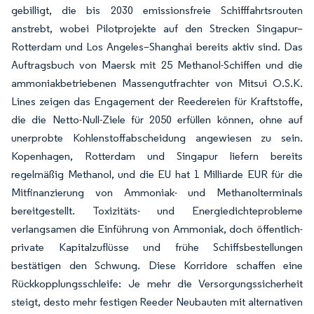
gebilligt, die bis 2030 emissionsfreie Schifffahrtsrouten
anstrebt, wobei Pilotprojekte auf den Strecken Singapur–
Rotterdam und Los Angeles–Shanghai bereits aktiv sind. Das
Auftragsbuch von Maersk mit 25 Methanol-Schiffen und die
ammoniakbetriebenen Massengutfrachter von Mitsui O.S.K.
Lines zeigen das Engagement der Reedereien für Kraftstoffe,
die die Netto-Null-Ziele für 2050 erfüllen können, ohne auf
unerprobte Kohlenstoffabscheidung angewiesen zu sein.
Kopenhagen, Rotterdam und Singapur liefern bereits
regelmäßig Methanol, und die EU hat 1 Milliarde EUR für die
Mitfinanzierung von Ammoniak- und Methanolterminals
bereitgestellt. Toxizitäts- und Energiedichteprobleme
verlangsamen die Einführung von Ammoniak, doch öffentlich-
private Kapitalzuflüsse und frühe Schiffsbestellungen
bestätigen den Schwung. Diese Korridore schaffen eine
Rückkopplungsschleife: Je mehr die Versorgungssicherheit
steigt, desto mehr festigen Reeder Neubauten mit alternativen