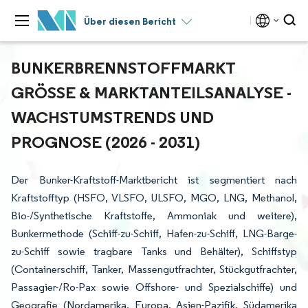
Über diesen Bericht
BUNKERBRENNSTOFFMARKT
GRÖSSE & MARKTANTEILSANALYSE - W
ACHSTUMSTRENDS UND P
ROGNOSE (2026 - 2031)
Der Bunker-Kraftstoff-Marktbericht ist segmentiert nach
Kraftstofftyp (HSFO, VLSFO, ULSFO, MGO, LNG, Methanol,
Bio-/Synthetische Kraftstoffe, Ammoniak und weitere),
Bunkermethode (Schiff-zu-Schiff, Hafen-zu-Schiff, LNG-Barge-
zu-Schiff sowie tragbare Tanks und Behälter), Schiffstyp
(Containerschiff, Tanker, Massengutfrachter, Stückgutfrachter,
Passagier-/Ro-Pax sowie Offshore- und Spezialschiffe) und
Geografie (Nordamerika, Europa, Asien-Pazifik, Südamerika