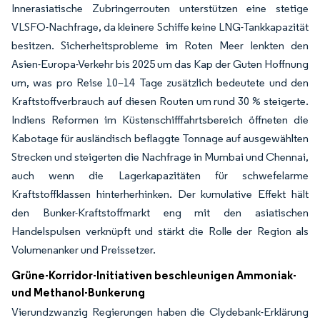
Innerasiatische Zubringerrouten unterstützen eine stetige
VLSFO-Nachfrage, da kleinere Schiffe keine LNG-Tankkapazität
besitzen. Sicherheitsprobleme im Roten Meer lenkten den
Asien-Europa-Verkehr bis 2025 um das Kap der Guten Hoffnung
um, was pro Reise 10–14 Tage zusätzlich bedeutete und den
Kraftstoffverbrauch auf diesen Routen um rund 30 % steigerte.
Indiens Reformen im Küstenschifffahrtsbereich öffneten die
Kabotage für ausländisch beflaggte Tonnage auf ausgewählten
Strecken und steigerten die Nachfrage in Mumbai und Chennai,
auch wenn die Lagerkapazitäten für schwefelarme
Kraftstoffklassen hinterherhinken. Der kumulative Effekt hält
den Bunker-Kraftstoffmarkt eng mit den asiatischen
Handelspulsen verknüpft und stärkt die Rolle der Region als
Volumenanker und Preissetzer.
Grüne-Korridor-Initiativen beschleunigen Ammoniak-
und Methanol-Bunkerung
Vierundzwanzig Regierungen haben die Clydebank-Erklärung