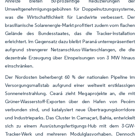
Anreize bieten 50-prozentige Reduzierungen der
Umweltgenehmigungsgebühren für Doppelnutzungssysteme,
was die Wirtschaftlichkeit für Landwirte verbessert. Der
brasilianische Solarenergie-Markt profitiert zudem vom flachen
Gelände des Bundesstaates, das die Tracker-Installation
erleichtert. Im Gegensatz dazu bleibt Paraná unterrepräsentiert
aufgrund strengerer Netzanschluss-Warteschlangen, die die
dezentrale Erzeugung über Einspeisungen von 3 MW hinaus
einschränken.
Der Nordosten beherbergt 60 % der nationalen Pipeline im
Versorgungsmaßstab aufgrund einer weltweit erstklassigen
Sonneneinstrahlung. Ceará zieht Megaprojekte an, die mit
Grüner-Wasserstoff-Exporten über den Hafen von Pecém
verbunden sind, und katalysiert neue Übertragungskorridore
und Industrieparks. Das Cluster in Camaçari, Bahia, entwickelt
sich zu einem Ausrüstungsfertigungs-Hub mit dem 3-GW-
Tracker-Werk und mehreren Modulglasvorhaben. Dennoch