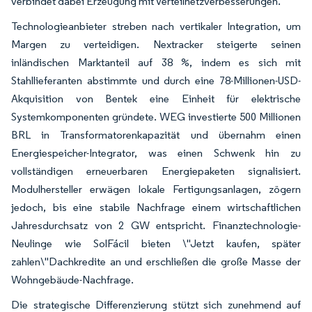
verbindet dabei Erzeugung mit Verteilnetzverbesserungen.
Technologieanbieter streben nach vertikaler Integration, um
Margen zu verteidigen. Nextracker steigerte seinen
inländischen Marktanteil auf 38 %, indem es sich mit
Stahllieferanten abstimmte und durch eine 78-Millionen-USD-
Akquisition von Bentek eine Einheit für elektrische
Systemkomponenten gründete. WEG investierte 500 Millionen
BRL in Transformatorenkapazität und übernahm einen
Energiespeicher-Integrator, was einen Schwenk hin zu
vollständigen erneuerbaren Energiepaketen signalisiert.
Modulhersteller erwägen lokale Fertigungsanlagen, zögern
jedoch, bis eine stabile Nachfrage einem wirtschaftlichen
Jahresdurchsatz von 2 GW entspricht. Finanztechnologie-
Neulinge wie SolFácil bieten \"Jetzt kaufen, später
zahlen\"Dachkredite an und erschließen die große Masse der
Wohngebäude-Nachfrage.
Die strategische Differenzierung stützt sich zunehmend auf