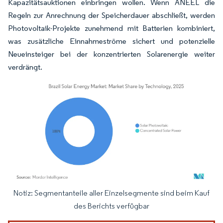
Kapazitätsauktionen einbringen wollen. Wenn ANEEL die
Regeln zur Anrechnung der Speicherdauer abschließt, werden
Photovoltaik-Projekte zunehmend mit Batterien kombiniert,
was zusätzliche Einnahmeströme sichert und potenzielle
Neueinsteiger bei der konzentrierten Solarenergie weiter
verdrängt.
Notiz: Segmentanteile aller Einzelsegmente sind beim Kauf
Bild © Mordor Intelligence. Wiederverwendung erfordert Namensnennung gemäß
des Berichts verfügbar