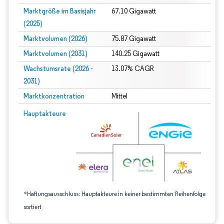
Marktgröße im Basisjahr
67.10 Gigawatt
(2025)
Marktvolumen (2026)
75.87 Gigawatt
Marktvolumen (2031)
140.25 Gigawatt
Wachstumsrate (2026 -
13.07% CAGR
2031)
Marktkonzentration
Mittel
Bild © Mordor Intelligence. Wiederverwendung erfordert Namensnennung gem
Hauptakteure
*Haftungsausschluss: Hauptakteure in keiner bestimmten Reihenfolge
sortiert