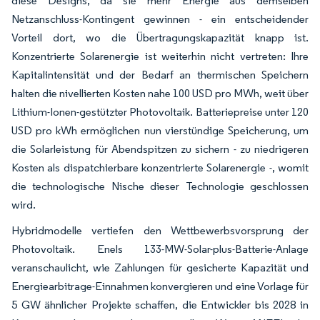
diese Designs, da sie mehr Energie aus demselben
Netzanschluss-Kontingent gewinnen - ein entscheidender
Vorteil dort, wo die Übertragungskapazität knapp ist.
Konzentrierte Solarenergie ist weiterhin nicht vertreten: Ihre
Kapitalintensität und der Bedarf an thermischen Speichern
halten die nivellierten Kosten nahe 100 USD pro MWh, weit über
Lithium-Ionen-gestützter Photovoltaik. Batteriepreise unter 120
USD pro kWh ermöglichen nun vierstündige Speicherung, um
die Solarleistung für Abendspitzen zu sichern - zu niedrigeren
Kosten als dispatchierbare konzentrierte Solarenergie -, womit
die technologische Nische dieser Technologie geschlossen
wird.
Hybridmodelle vertiefen den Wettbewerbsvorsprung der
Photovoltaik. Enels 133-MW-Solar-plus-Batterie-Anlage
veranschaulicht, wie Zahlungen für gesicherte Kapazität und
Energiearbitrage-Einnahmen konvergieren und eine Vorlage für
5 GW ähnlicher Projekte schaffen, die Entwickler bis 2028 in