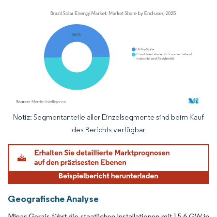
Notiz: Segmentanteile aller Einzelsegmente sind beim Kauf
Bild © Mordor Intelligence. Wiederverwendung erfordert Namensnennung gemäß
des Berichts verfügbar
Geografische Analyse
Minas Gerais führt die staatlichen Installationen mit 15,6 GW in