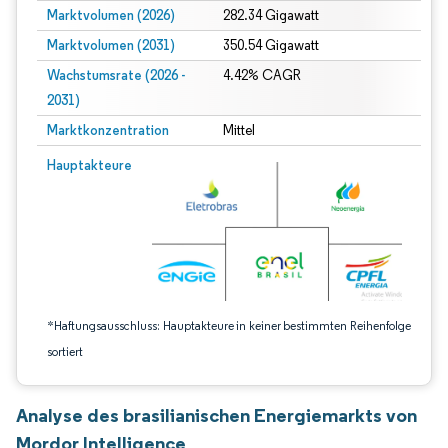
Marktvolumen (2026)
282.34 Gigawatt
Marktvolumen (2031)
350.54 Gigawatt
Wachstumsrate (2026 -
4.42% CAGR
2031)
Marktkonzentration
Mittel
Bild © Mordor Intelligence. Wiederverwendung erfordert Namensnennung gem
Hauptakteure
*Haftungsausschluss: Hauptakteure in keiner bestimmten Reihenfolge
sortiert
Analyse des brasilianischen Energiemarkts von
Mordor Intelligence