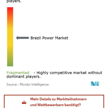
Bild © Mordor Intelligence. Wiederverwendung erfordert Namensnennung gemäß