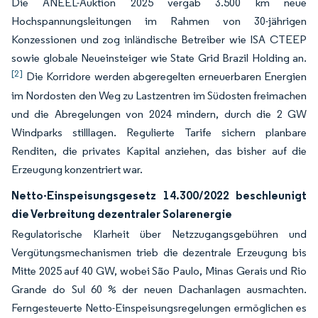
Die ANEEL-Auktion 2025 vergab 3.500 km neue
Hochspannungsleitungen im Rahmen von 30-jährigen
Konzessionen und zog inländische Betreiber wie ISA CTEEP
sowie globale Neueinsteiger wie State Grid Brazil Holding an.
[2]
Die Korridore werden abgeregelten erneuerbaren Energien
im Nordosten den Weg zu Lastzentren im Südosten freimachen
und die Abregelungen von 2024 mindern, durch die 2 GW
Windparks stilllagen. Regulierte Tarife sichern planbare
Renditen, die privates Kapital anziehen, das bisher auf die
Erzeugung konzentriert war.
Netto-Einspeisungsgesetz 14.300/2022 beschleunigt
die Verbreitung dezentraler Solarenergie
Regulatorische Klarheit über Netzzugangsgebühren und
Vergütungsmechanismen trieb die dezentrale Erzeugung bis
Mitte 2025 auf 40 GW, wobei São Paulo, Minas Gerais und Rio
Grande do Sul 60 % der neuen Dachanlagen ausmachten.
Ferngesteuerte Netto-Einspeisungsregelungen ermöglichen es